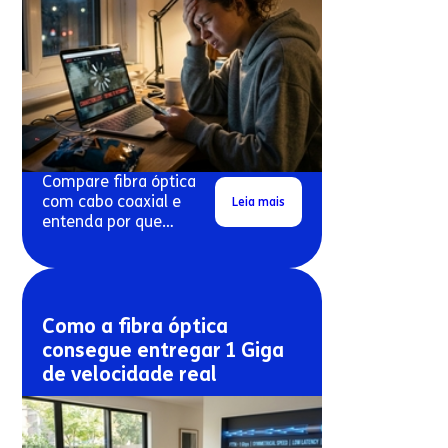
Compare fibra óptica
com cabo coaxial e
Leia mais
entenda por que
conexões antigas
costumam travar mais.
Como a fibra óptica
consegue entregar 1 Giga
de velocidade real