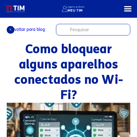
Suporte ao cliente
MEU TIM
voltar para blog
<
Como bloquear
alguns aparelhos
conectados no Wi-
Fi?