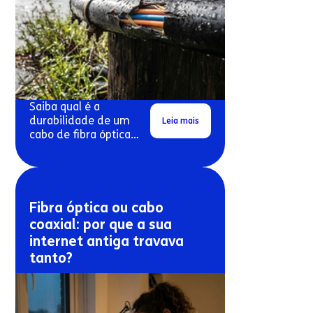
Saiba qual é a
durabilidade de um
Leia mais
cabo de fibra óptica
exposto ao sol e à
chuva.
Fibra óptica ou cabo
coaxial: por que a sua
internet antiga travava
tanto?