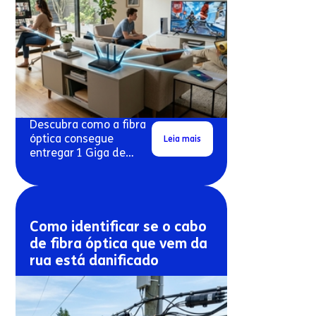
Descubra como a fibra
óptica consegue
Leia mais
entregar 1 Giga de
velocidade real em
conexões residenciais.
Como identificar se o cabo
de fibra óptica que vem da
rua está danificado