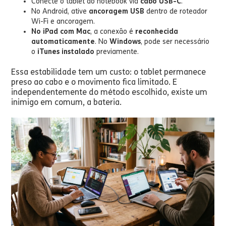
Conecte o tablet ao notebook via
cabo USB-C
.
No Android, ative
ancoragem USB
dentro de roteador
Wi-Fi e ancoragem.
No iPad com Mac
, a conexão é
reconhecida
automaticamente
. No
Windows
, pode ser necessário
o
iTunes instalado
previamente.
Essa estabilidade tem um custo: o tablet permanece
preso ao cabo e o movimento fica limitado. E
independentemente do método escolhido, existe um
inimigo em comum, a bateria.