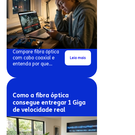
Compare fibra óptica
com cabo coaxial e
Leia mais
entenda por que
conexões antigas
costumam travar mais.
Como a fibra óptica
consegue entregar 1 Giga
de velocidade real