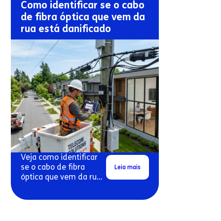
Como identificar se o cabo
de fibra óptica que vem da
rua está danificado
Veja como identificar
se o cabo de fibra
Leia mais
óptica que vem da rua
pode estar danificado.