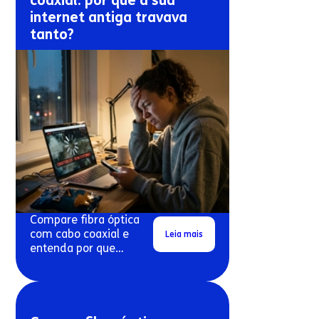
coaxial: por que a sua
internet antiga travava
tanto?
Compare fibra óptica
com cabo coaxial e
Leia mais
entenda por que
conexões antigas
costumam travar mais.