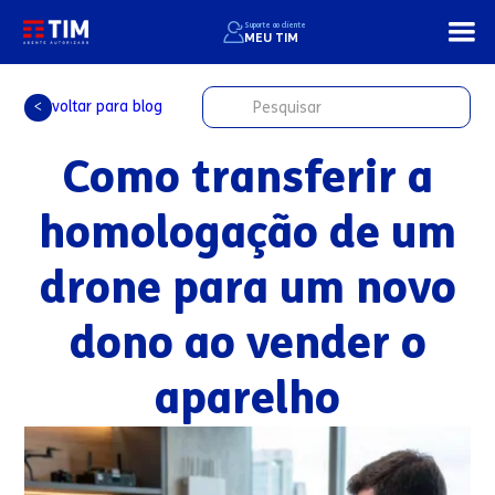
Suporte ao cliente
MEU TIM
voltar para blog
<
Como transferir a
homologação de um
drone para um novo
dono ao vender o
aparelho