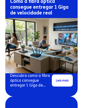
Como a fibra óptica
consegue entregar 1 Giga
de velocidade real
Descubra como a fibra
óptica consegue
Leia mais
entregar 1 Giga de
velocidade real em
conexões residenciais.