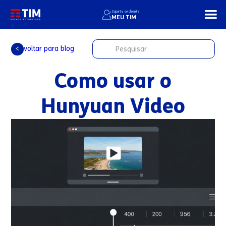
Suporte ao cliente
MEU TIM
voltar para blog
<
Como usar o
Hunyuan Video