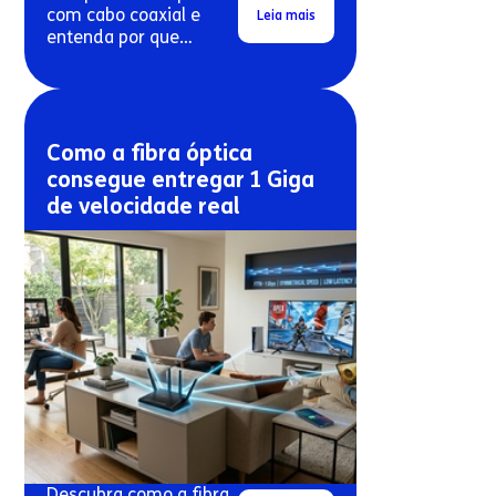
com cabo coaxial e
Leia mais
entenda por que
conexões antigas
costumam travar mais.
Como a fibra óptica
consegue entregar 1 Giga
de velocidade real
Descubra como a fibra