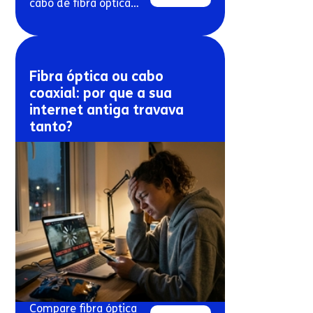
cabo de fibra óptica
exposto ao sol e à
chuva.
Fibra óptica ou cabo
coaxial: por que a sua
internet antiga travava
tanto?
Compare fibra óptica