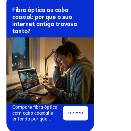
Fibra óptica ou cabo
coaxial: por que a sua
internet antiga travava
tanto?
Compare fibra óptica
com cabo coaxial e
Leia mais
entenda por que
conexões antigas
costumam travar mais.