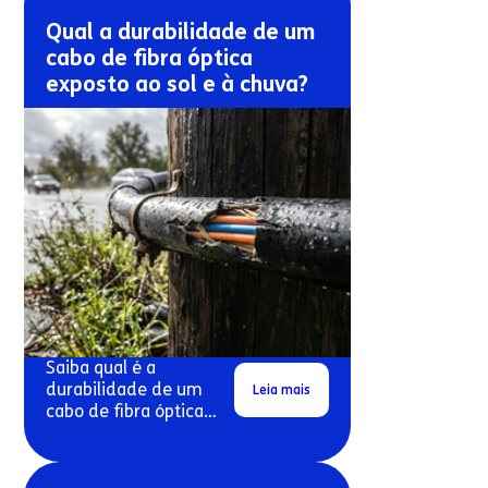
Qual a durabilidade de um
cabo de fibra óptica
exposto ao sol e à chuva?
Saiba qual é a
durabilidade de um
Leia mais
cabo de fibra óptica
exposto ao sol e à
chuva.