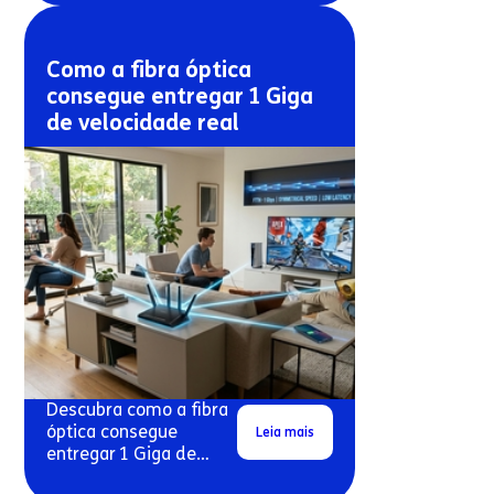
Como a fibra óptica
consegue entregar 1 Giga
de velocidade real
Descubra como a fibra
óptica consegue
Leia mais
entregar 1 Giga de
velocidade real em