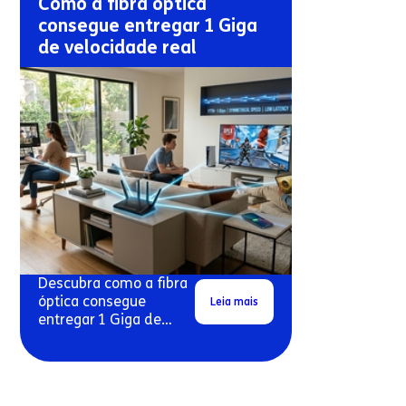
Como a fibra óptica
consegue entregar 1 Giga
de velocidade real
Descubra como a fibra
óptica consegue
Leia mais
entregar 1 Giga de
velocidade real em
conexões residenciais.