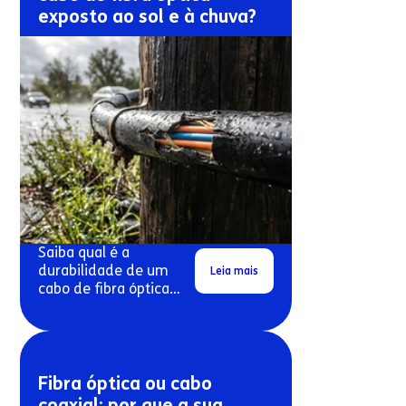
exposto ao sol e à chuva?
Saiba qual é a
durabilidade de um
Leia mais
cabo de fibra óptica
exposto ao sol e à
chuva.
Fibra óptica ou cabo
coaxial: por que a sua