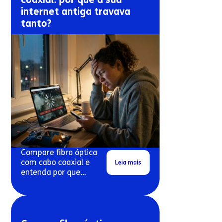
internet antiga travava
tanto?
Compare fibra óptica
com cabo coaxial e
Leia mais
entenda por que
conexões antigas
costumam travar mais.