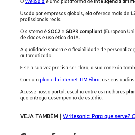
O
WellSaid
é uma plataforma de
inteligência artifi
Usada por empresas globais, ela oferece mais de
1
profissionais reais.
O sistema é
SOC2
e
GDPR compliant
(European Uni
de dados e uso ético da IA.
A qualidade sonora e a flexibilidade de personaliz
automatizado.
E se a sua voz precisa ser clara, a sua conexão tam
Com um
plano da internet TIM Fibra
, os seus áudio
Acesse nosso portal, escolha entre os melhores
pla
que entrega desempenho de estúdio.
VEJA TAMBÉM |
Writesonic: Para que serve? Co