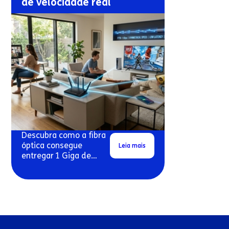
de velocidade real
Descubra como a fibra
óptica consegue
Leia mais
entregar 1 Giga de
velocidade real em
conexões residenciais.