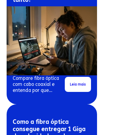
Compare fibra óptica
com cabo coaxial e
Leia mais
entenda por que
conexões antigas
costumam travar mais.
Como a fibra óptica
consegue entregar 1 Giga