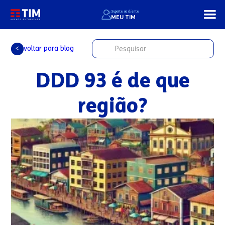
Suporte ao cliente
MEU TIM
voltar para blog
<
DDD 93 é de que
região?