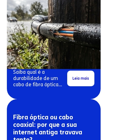
Saiba qual é a
durabilidade de um
Leia mais
cabo de fibra óptica
exposto ao sol e à
chuva.
Fibra óptica ou cabo
coaxial: por que a sua
internet antiga travava
tanto?