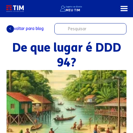
Suporte ao cliente
MEU TIM
voltar para blog
<
De que lugar é DDD
94?