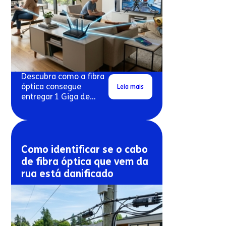
Descubra como a fibra
óptica consegue
Leia mais
entregar 1 Giga de
velocidade real em
conexões residenciais.
Como identificar se o cabo
de fibra óptica que vem da
rua está danificado