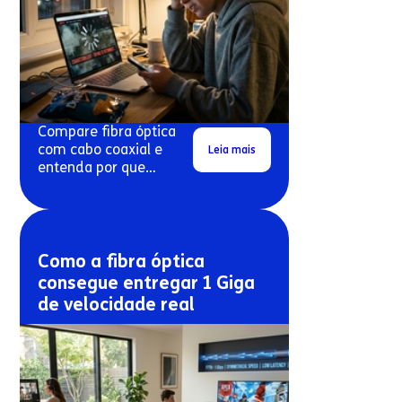
Compare fibra óptica
com cabo coaxial e
Leia mais
entenda por que
conexões antigas
costumam travar mais.
Como a fibra óptica
consegue entregar 1 Giga
de velocidade real