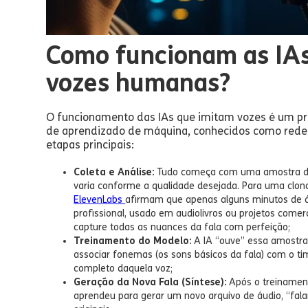
Como funcionam as IA
vozes humanas?
O funcionamento das IAs que imitam vozes é um pr
de aprendizado de máquina, conhecidos como redes 
etapas principais:
Coleta e Análise:
Tudo começa com uma amostra de 
varia conforme a qualidade desejada. Para uma clo
ElevenLabs
afirmam que apenas alguns minutos de áu
profissional, usado em audiolivros ou projetos comer
capture todas as nuances da fala com perfeição;
Treinamento do Modelo:
A IA “ouve” essa amostra
associar fonemas (os sons básicos da fala) com o ti
completo daquela voz;
Geração da Nova Fala (Síntese):
Após o treinament
aprendeu para gerar um novo arquivo de áudio, “fal