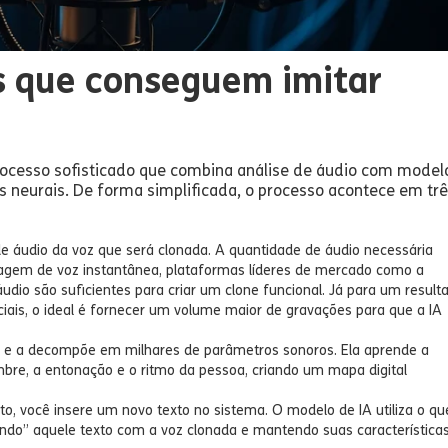
s que conseguem imitar
ocesso sofisticado que combina análise de áudio com model
neurais. De forma simplificada, o processo acontece em tr
áudio da voz que será clonada. A quantidade de áudio necessária
nagem de voz instantânea, plataformas líderes de mercado como a
dio são suficientes para criar um clone funcional. Já para um result
ciais, o ideal é fornecer um volume maior de gravações para que a IA
 e a decompõe em milhares de parâmetros sonoros. Ela aprende a
mbre, a entonação e o ritmo da pessoa, criando um mapa digital
o, você insere um novo texto no sistema. O modelo de IA utiliza o qu
ando” aquele texto com a voz clonada e mantendo suas característica