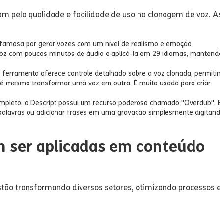
am pela qualidade e facilidade de uso na clonagem de voz. A
 famosa por gerar vozes com um nível de realismo e emoção
voz com poucos minutos de áudio e aplicá-la em 29 idiomas, mantend
 ferramenta oferece controle detalhado sobre a voz clonada, permiti
 até mesmo transformar uma voz em outra. É muito usada para criar
ompleto, o Descript possui um recurso poderoso chamado "Overdub". 
r palavras ou adicionar frases em uma gravação simplesmente digitan
m ser aplicadas em conteúdo
estão transformando diversos setores, otimizando processos 