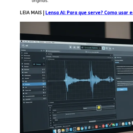
originais.
LEIA MAIS |
Lensa AI: Para que serve? Como usar ess