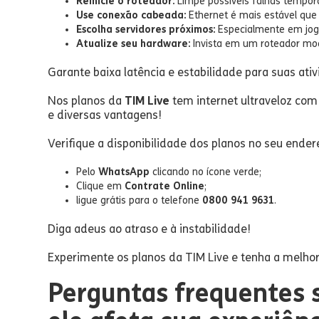
Reinicie o roteador:
Limpe possíveis falhas temporá
Use conexão cabeada:
Ethernet é mais estável que 
Escolha servidores próximos:
Especialmente em jog
Atualize seu hardware:
Invista em um roteador mo
Garante baixa latência e estabilidade para suas at
Nos planos da
TIM Live
tem internet ultraveloz com 
e diversas vantagens!
Verifique a disponibilidade dos planos no seu end
Pelo
WhatsApp
clicando no ícone verde;
Clique em
Contrate Online
;
ligue grátis para o telefone
0800 941 9631
.
Diga adeus ao atraso e à instabilidade!
Experimente os planos da TIM Live e tenha a melhor
Perguntas frequentes s