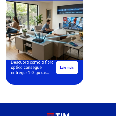
Descubra como a fibra
óptica consegue
Leia mais
entregar 1 Giga de
velocidade real em
conexões residenciais.