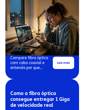
Compare fibra óptica
com cabo coaxial e
Leia mais
entenda por que
conexões antigas
costumam travar mais.
Como a fibra óptica
consegue entregar 1 Giga
de velocidade real