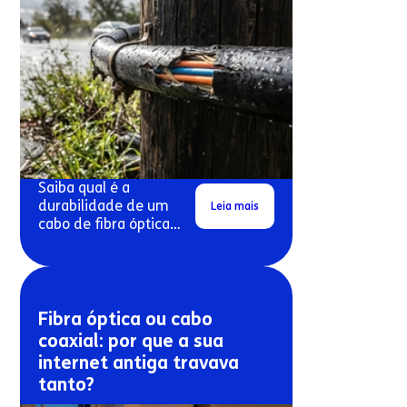
Saiba qual é a
durabilidade de um
Leia mais
cabo de fibra óptica
exposto ao sol e à
chuva.
Fibra óptica ou cabo
coaxial: por que a sua
internet antiga travava
tanto?