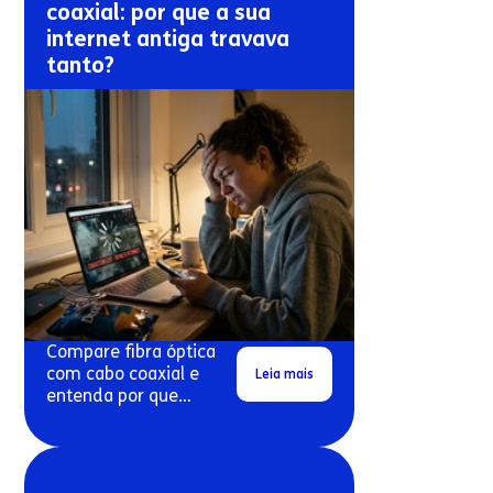
coaxial: por que a sua
internet antiga travava
tanto?
Compare fibra óptica
com cabo coaxial e
Leia mais
entenda por que
conexões antigas
costumam travar mais.