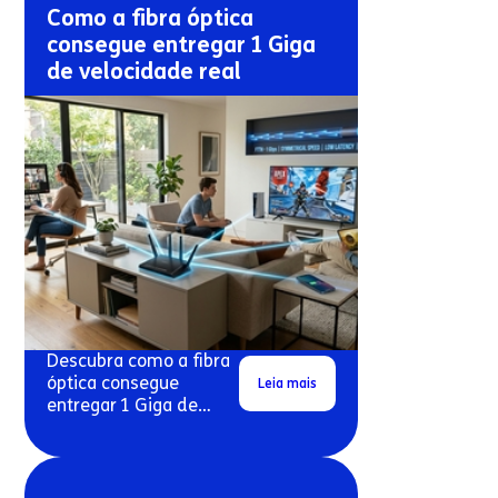
Como a fibra óptica
consegue entregar 1 Giga
de velocidade real
Descubra como a fibra
óptica consegue
Leia mais
entregar 1 Giga de
velocidade real em
conexões residenciais.