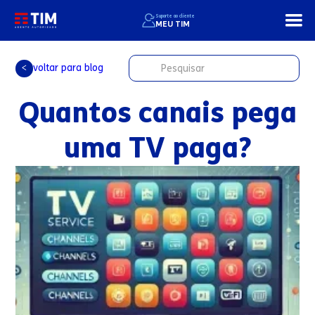
Suporte ao cliente
MEU TIM
voltar para blog
<
Quantos canais pega
uma TV paga?