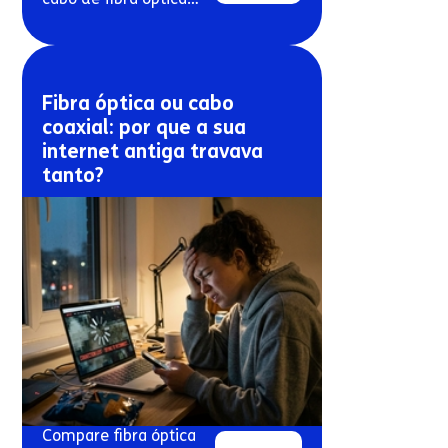
exposto ao sol e à
chuva.
Fibra óptica ou cabo
coaxial: por que a sua
internet antiga travava
tanto?
Compare fibra óptica