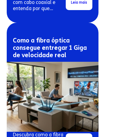
com cabo coaxial e
Leia mais
entenda por que
conexões antigas
costumam travar mais.
Como a fibra óptica
consegue entregar 1 Giga
de velocidade real
Descubra como a fibra