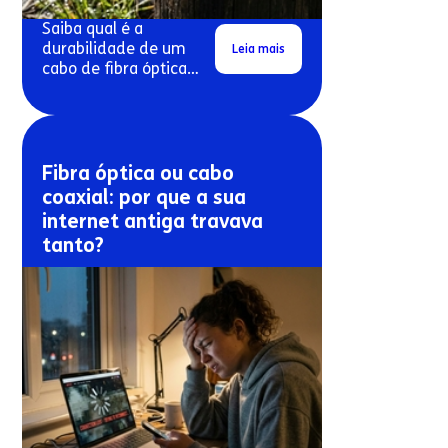
Saiba qual é a
durabilidade de um
Leia mais
cabo de fibra óptica
exposto ao sol e à
chuva.
Fibra óptica ou cabo
coaxial: por que a sua
internet antiga travava
tanto?