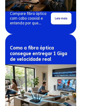
Compare fibra óptica
com cabo coaxial e
Leia mais
entenda por que
conexões antigas
costumam travar mais.
Como a fibra óptica
consegue entregar 1 Giga
de velocidade real