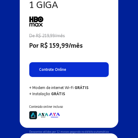
1 GIGA
De R$ 219,99/mês
Por R$ 159,99/mês
Contrate Online
+ Modem de internet Wi-Fi
GRÁTIS
+ Instalação
GRÁTIS
Conteúdo online incluso
Descontos válidos por 12 meses pagando no débito automático