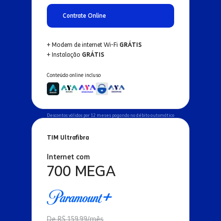
Contrate Online
+ Modem de internet Wi-Fi
GRÁTIS
+ Instalação
GRÁTIS
Conteúdo online incluso
Descontos válidos por 12 meses pagando no débito automático
TIM Ultrafibra
Internet com
700 MEGA
De R$ 159,99/mês