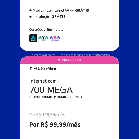
+ Modem de internet Wi-Fi
GRÁTIS
+ Instalação
GRÁTIS
Conteúdo online incluso
Descontos válidos por 12 meses pagando no débito automático
MENOR PREÇO
TIM Ultrafibra
Internet com
700 MEGA
PLANO 700MB (500MB + 200MB)
De R$ 119,99/mês
Por R$ 99,99/mês