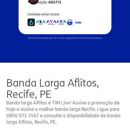
+ Instalação
GRÁTIS
Conteúdo online incluso
Descontos válidos por 12 meses pagando no débito automático
Banda Larga Aflitos,
Recife, PE
Banda larga Aflitos é TIM Live! Assine a promoção de
hoje e assine a melhor banda larga Recife. Ligue para
0800 071 7467 e consulte a disponibilidade de banda
larga Aflitos, Recife, PE.