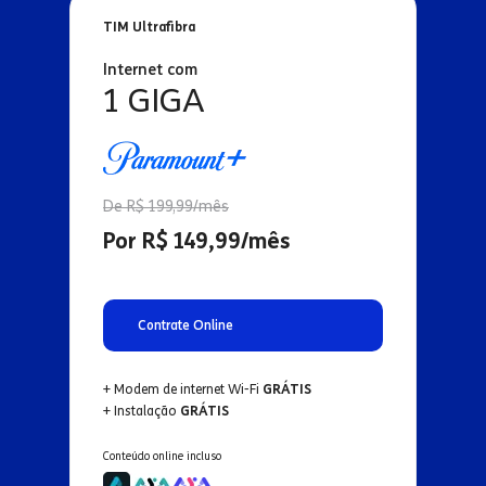
TIM Ultrafibra
Internet com
1 GIGA
De R$ 199,99/mês
Por R$ 149,99/mês
Contrate Online
+ Modem de internet Wi-Fi
GRÁTIS
+ Instalação
GRÁTIS
Conteúdo online incluso