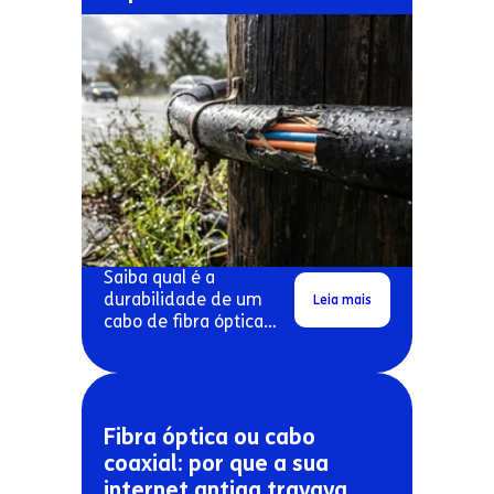
Saiba qual é a
durabilidade de um
Leia mais
cabo de fibra óptica
exposto ao sol e à
chuva.
Fibra óptica ou cabo
coaxial: por que a sua
internet antiga travava