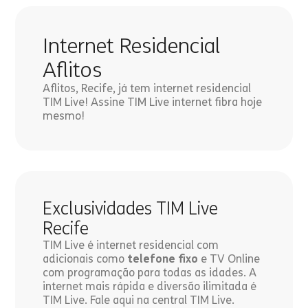
Internet Residencial
Aflitos
Aflitos, Recife, já tem internet residencial
TIM Live! Assine TIM Live internet fibra hoje
mesmo!
Exclusividades TIM Live
Recife
TIM Live é internet residencial com
adicionais como
telefone fixo
e TV Online
com programação para todas as idades. A
internet mais rápida e diversão ilimitada é
TIM Live. Fale aqui na central TIM Live.