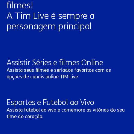
filmes!
A Tim Live é sempre a
personagem principal
Assistir Séries e filmes Online
Assista seus filmes e seriados favoritos com as
opções de canais online TIM Live
Esportes e Futebol ao Vivo
Assista futebol ao vivo e comemore as vitórias do seu
time do coração.