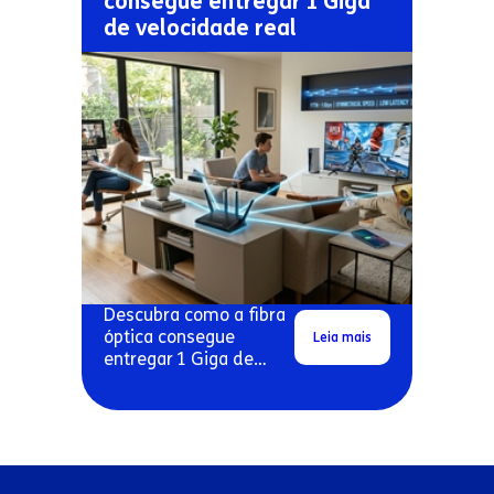
consegue entregar 1 Giga
de velocidade real
Descubra como a fibra
óptica consegue
Leia mais
entregar 1 Giga de
velocidade real em
conexões residenciais.