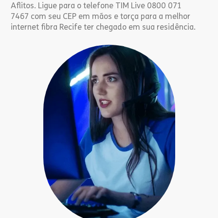
Aflitos. Ligue para o telefone TIM Live 0800 071
7467 com seu CEP em mãos e torça para a melhor
internet fibra Recife ter chegado em sua residência.