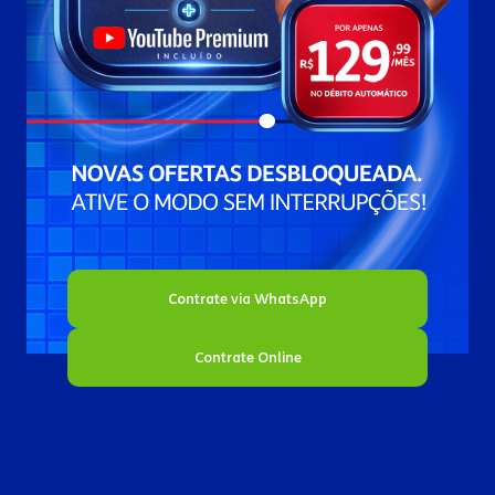
Contrate via WhatsApp
Contrate Online