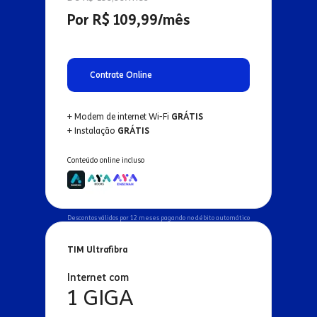
Por R$ 109,99/mês
Contrate Online
+ Modem de internet Wi-Fi
GRÁTIS
+ Instalação
GRÁTIS
Conteúdo online incluso
Descontos válidos por 12 meses pagando no débito automático
TIM Ultrafibra
Internet com
1 GIGA