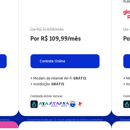
PLA
De R$ 149,99/mês
De 
Por R$ 109,99/mês
Po
Contrate Online
+ Modem de internet Wi-Fi
GRÁTIS
+ M
+ Instalação
GRÁTIS
+ I
Conteúdo online incluso
Cont
tomático
Descontos válidos por 12 meses pagando no débito automático
Descont