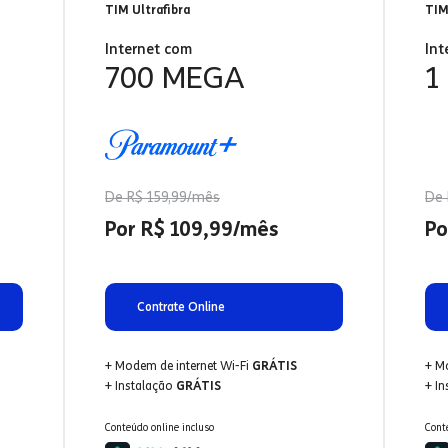
TIM Ultrafibra
TIM
Internet com
Int
700 MEGA
1
De R$ 159,99/mês
De 
Por R$ 109,99/mês
Po
Contrate Online
+ Modem de internet Wi-Fi
GRÁTIS
+ M
+ Instalação
GRÁTIS
+ I
Conteúdo online incluso
Cont