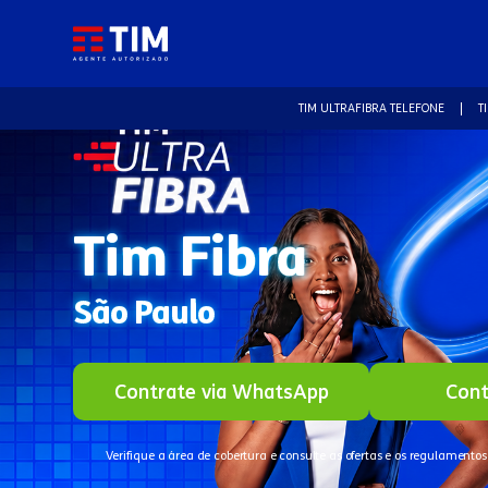
TIM ULTRAFIBRA TELEFONE
T
Tim Fibra
São Paulo
Contrate via WhatsApp
Cont
Verifique a área de cobertura e consulte as ofertas e os regulamentos