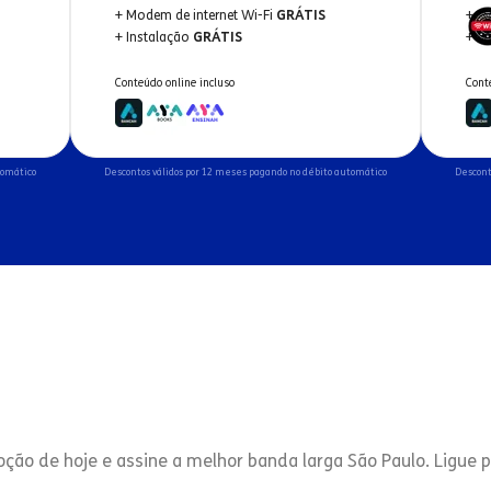
+ Modem de internet Wi-Fi
GRÁTIS
+ M
+ Instalação
GRÁTIS
+ I
Conteúdo online incluso
Cont
tomático
Descontos válidos por 12 meses pagando no débito automático
Descont
ção de hoje e assine a melhor banda larga São Paulo. Ligue 