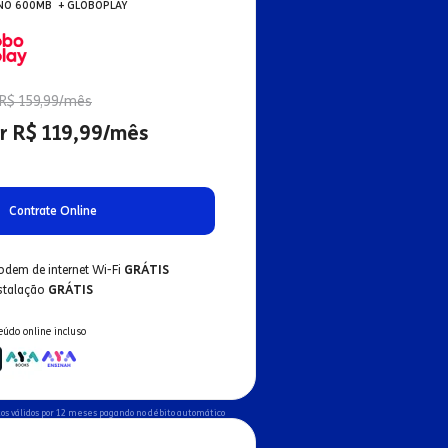
NO 600MB + GLOBOPLAY
R$ 159,99/mês
r R$ 119,99/mês
Contrate Online
odem de internet Wi-Fi
GRÁTIS
nstalação
GRÁTIS
eúdo online incluso
os válidos por 12 meses pagando no débito automático