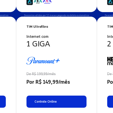
tomático
Descontos válidos por 12 meses pagando no débito automático
Descont
TIM Ultrafibra
TIM
Internet com
Int
1 GIGA
2
De R$ 199,99/mês
De 
Por R$ 149,99/mês
Po
Contrate Online