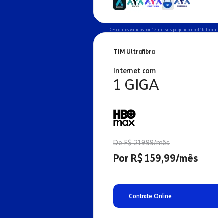
Descontos válidos por 12 meses pagando no débito au
TIM Ultrafibra
Internet com
1 GIGA
De R$ 219,99/mês
Por R$ 159,99/mês
Contrate Online