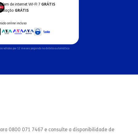
odem de internet WI-FI 7
GRÁTIS
nstalação
GRÁTIS
eúdo online incluso
os válidos por 12 meses pagando no débito automático
para 0800 071 7467 e consulte a disponibilidade de