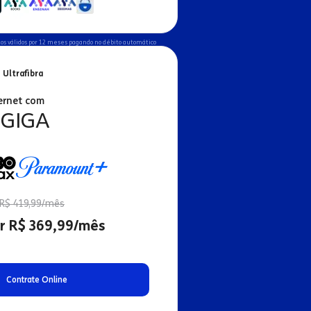
os válidos por 12 meses pagando no débito automático
 Ultrafibra
ernet com
 GIGA
R$ 419,99/mês
r R$ 369,99/mês
Contrate Online