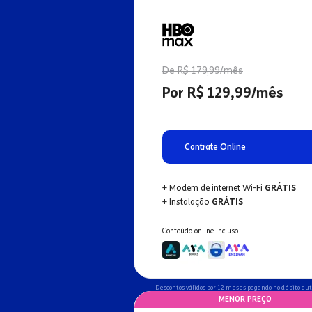
De R$ 179,99/mês
Por R$ 129,99/mês
Contrate Online
+ Modem de internet Wi-Fi
GRÁTIS
+ Instalação
GRÁTIS
Conteúdo online incluso
Descontos válidos por 12 meses pagando no débito au
MENOR PREÇO