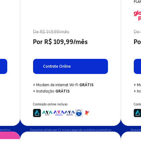
PLA
De R$ 149,99/mês
De 
Por R$ 109,99/mês
Po
Contrate Online
+ Modem de internet Wi-Fi
GRÁTIS
+ M
+ Instalação
GRÁTIS
+ I
Conteúdo online incluso
Cont
tomático
Descontos válidos por 12 meses pagando no débito automático
Descont