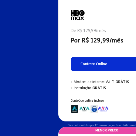
De R$ 179,99/mês
Por R$ 129,99/mês
Contrate Online
+ Modem de internet Wi-Fi
GRÁTIS
+ Instalação
GRÁTIS
Conteúdo online incluso
Descontos válidos por 12 meses pagando no débito au
MENOR PREÇO