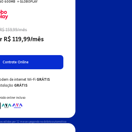
NO 600MB + GLOBOPLAY
R$ 159,99/mês
r R$ 119,99/mês
Contrate Online
odem de internet Wi-Fi
GRÁTIS
nstalação
GRÁTIS
eúdo online incluso
os válidos por 12 meses pagando no débito automático