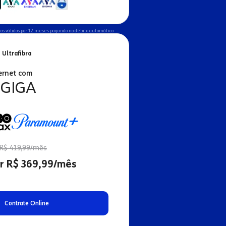
os válidos por 12 meses pagando no débito automático
 Ultrafibra
ernet com
 GIGA
R$ 419,99/mês
r R$ 369,99/mês
Contrate Online