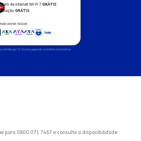
odem de internet WI-FI 7
GRÁTIS
nstalação
GRÁTIS
eúdo online incluso
os válidos por 12 meses pagando no débito automático
ue para 0800 071 7467 e consulte a disponibilidade