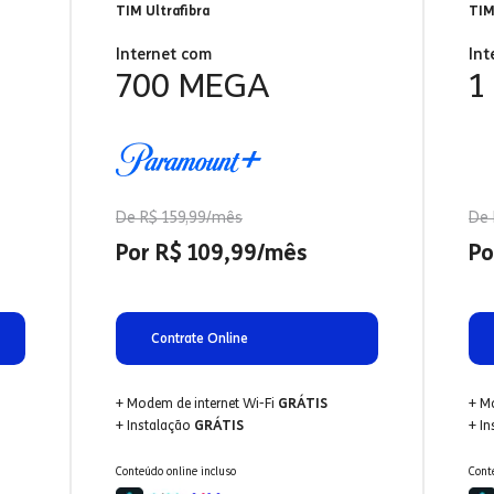
TIM Ultrafibra
TIM
Internet com
Int
700 MEGA
1
De R$ 159,99/mês
De 
Por R$ 109,99/mês
Po
Contrate Online
+ Modem de internet Wi-Fi
GRÁTIS
+ M
+ Instalação
GRÁTIS
+ I
Conteúdo online incluso
Cont