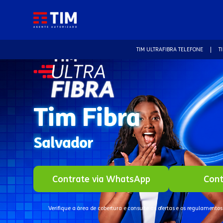
TIM ULTRAFIBRA TELEFONE
T
Tim Fibra
Salvador
Contrate via WhatsApp
Cont
Verifique a área de cobertura e consulte as ofertas e os regulamentos