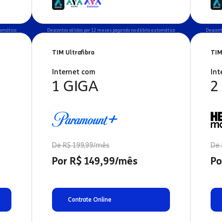
tomático
Descontos válidos por 12 meses pagando no débito automático
Descont
TIM Ultrafibra
TIM
Internet com
Int
1 GIGA
2
De R$ 199,99/mês
De 
Por R$ 149,99/mês
Po
Contrate Online