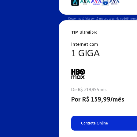
Descontos válidos por 12 meses pagando no débito au
TIM Ultrafibra
Internet com
1 GIGA
De R$ 219,99/mês
Por R$ 159,99/mês
Contrate Online