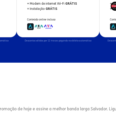
+ Modem de internet Wi-Fi
GRÁTIS
+ M
+ Instalação
GRÁTIS
+ I
Conteúdo online incluso
Cont
tomático
Descontos válidos por 12 meses pagando no débito automático
Descont
romoção de hoje e assine a melhor banda larga Salvador. Lig