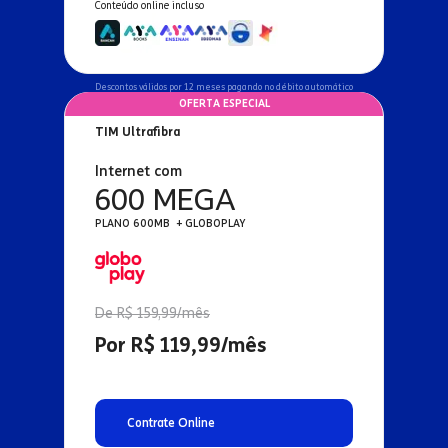
Conteúdo online incluso
Descontos válidos por 12 meses pagando no débito automático
OFERTA ESPECIAL
TIM Ultrafibra
Internet com
600 MEGA
PLANO 600MB + GLOBOPLAY
De R$ 159,99/mês
Por R$ 119,99/mês
Contrate Online