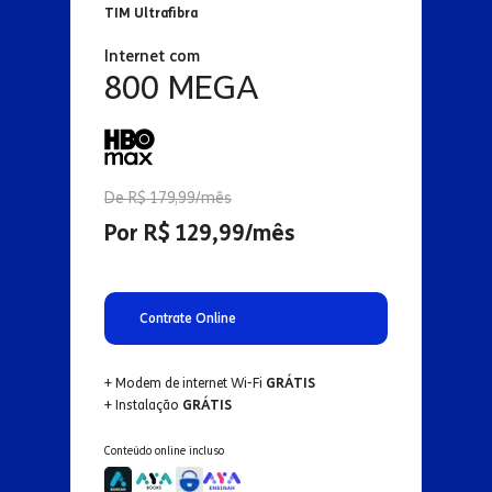
TIM Ultrafibra
Internet com
800 MEGA
De R$ 179,99/mês
Por R$ 129,99/mês
Contrate Online
+ Modem de internet Wi-Fi
GRÁTIS
+ Instalação
GRÁTIS
Conteúdo online incluso