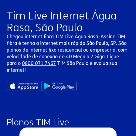
Tim Live Internet Água
Rasa, São Paulo
Chegou internet fibra TIM Live Água Rasa. Assine TIM
fibra é tenha a internet mais rápida São Paulo, SP. São
planos de internet fixa residencial ou empresarial com
velocidade de conexão de 40 Mega a 2 Giga. Ligue
para o
0800 071 7467
TIM São Paulo e evolua sua
internet!
Planos TIM Live