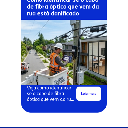
de fibra óptica que vem da
rua está danificado
Veja como identificar
se o cabo de fibra
Leia mais
óptica que vem da rua
pode estar danificado.