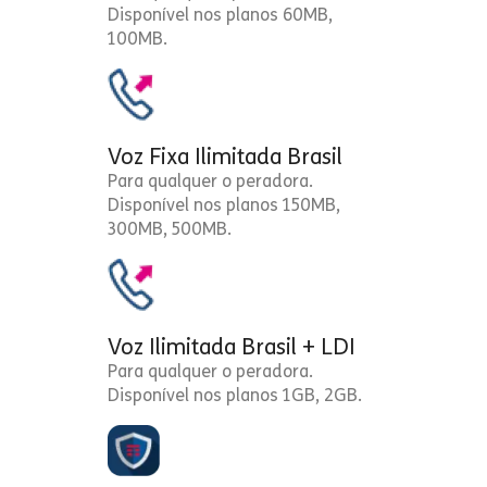
Disponível nos planos 60MB,
100MB.
Voz Fixa Ilimitada Brasil
Para qualquer o peradora.
Disponível nos planos 150MB,
300MB, 500MB.
Voz Ilimitada Brasil + LDI
Para qualquer o peradora.
Disponível nos planos 1GB, 2GB.