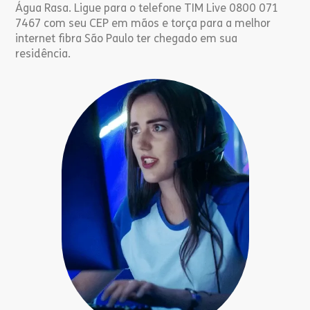
Água Rasa. Ligue para o telefone TIM Live 0800 071
7467 com seu CEP em mãos e torça para a melhor
internet fibra São Paulo ter chegado em sua
residência.