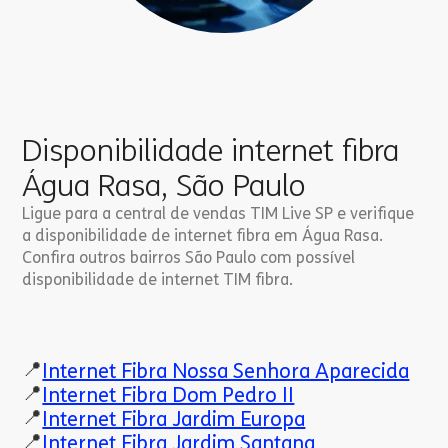
Disponibilidade internet fibra
Água Rasa, São Paulo
Ligue para a central de vendas TIM Live SP e verifique
a disponibilidade de internet fibra em Água Rasa.
Confira outros bairros São Paulo com possível
disponibilidade de internet TIM fibra.
📍
Internet Fibra Nossa Senhora Aparecida
📍
Internet Fibra Dom Pedro II
📍
Internet Fibra Jardim Europa
📍
Internet Fibra Jardim Santana