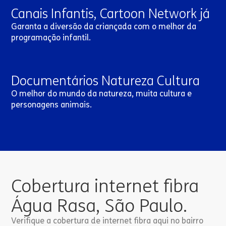
Canais Infantis, Cartoon Network já
Garanta a diversão da criançada com o melhor da
programação infantil.
Documentários Natureza Cultura
O melhor do mundo da natureza, muita cultura e
personagens animais.
Cobertura internet fibra
Água Rasa, São Paulo.
Verifique a cobertura de internet fibra aqui no bairro