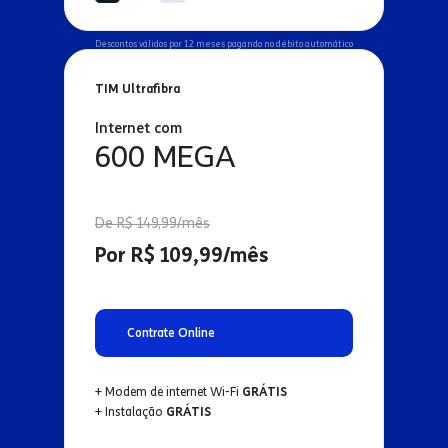
Descontos válidos por 12 meses pagando no débito automático
TIM Ultrafibra
Internet com
600 MEGA
De R$ 149,99/mês
Por R$ 109,99/mês
Contrate Online
+ Modem de internet Wi-Fi
GRÁTIS
+ Instalação
GRÁTIS