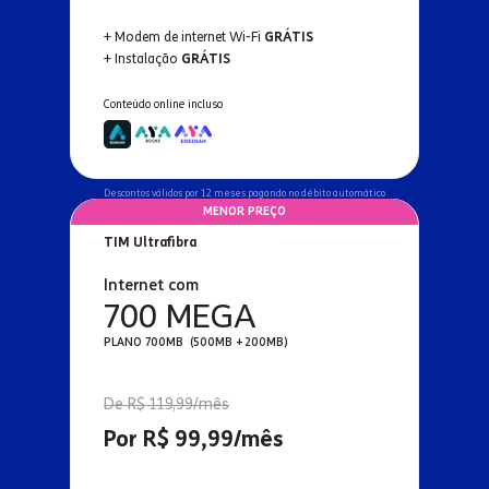
+ Modem de internet Wi-Fi
GRÁTIS
+ Instalação
GRÁTIS
Conteúdo online incluso
Descontos válidos por 12 meses pagando no débito automático
MENOR PREÇO
TIM Ultrafibra
Internet com
700 MEGA
PLANO 700MB (500MB + 200MB)
De R$ 119,99/mês
Por R$ 99,99/mês