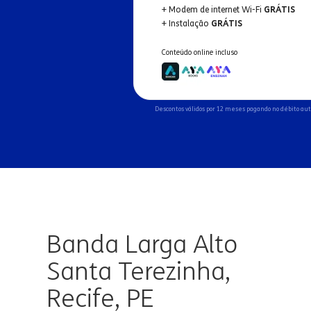
+ Modem de internet Wi-Fi
GRÁTIS
+ Instalação
GRÁTIS
Conteúdo online incluso
Descontos válidos por 12 meses pagando no débito au
Banda Larga Alto
Santa Terezinha,
Recife, PE