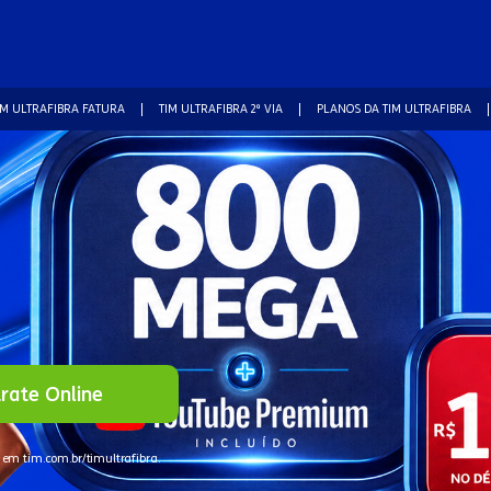
IM ULTRAFIBRA FATURA
TIM ULTRAFIBRA 2ª VIA
PLANOS DA TIM ULTRAFIBRA
rate Online
 em tim.com.br/timultrafibra.