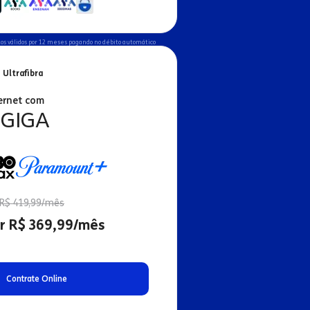
os válidos por 12 meses pagando no débito automático
 Ultrafibra
ernet com
 GIGA
R$ 419,99/mês
r R$ 369,99/mês
Contrate Online