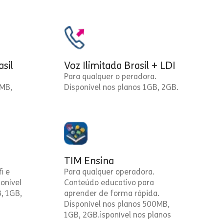
asil
Voz Ilimitada Brasil + LDI
Para qualquer o peradora.
0MB,
Disponível nos planos 1GB, 2GB.
TIM Ensina
i e
Para qualquer operadora.
onível
Conteúdo educativo para
, 1GB,
aprender de forma rápida.
Disponível nos planos 500MB,
1GB, 2GB.isponível nos planos