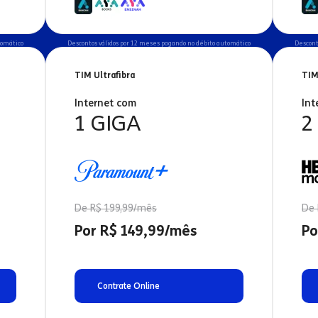
tomático
Descontos válidos por 12 meses pagando no débito automático
Descont
TIM Ultrafibra
TIM
Internet com
Int
1 GIGA
2
De R$ 199,99/mês
De 
Por R$ 149,99/mês
Po
Contrate Online