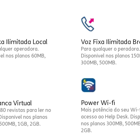
xa Ilimitada Local
Voz Fixa Ilimitada Br
alquer operadora.
Para qualquer o peradora.
vel nos planos 60MB,
Disponível nos planos 15
300MB, 500MB.
Power Wi-fi
nca Virtual
Mais potência do seu Wi-f
80 revistas para ler no
acesso ao Help Desk. Disp
 Disponível nos planos
nos planos 300MB, 500MB
500MB, 1GB, 2GB.
2GB.