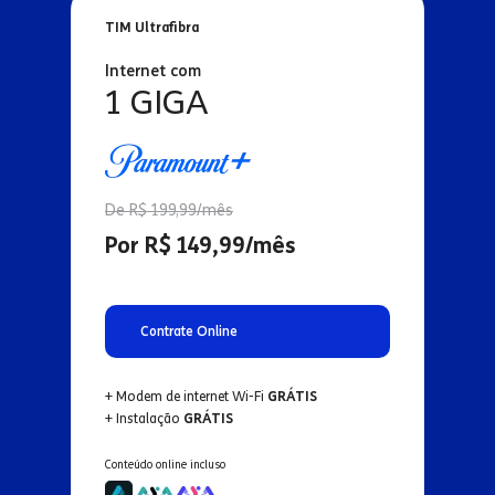
TIM Ultrafibra
Internet com
1 GIGA
De R$ 199,99/mês
Por R$ 149,99/mês
Contrate Online
+ Modem de internet Wi-Fi
GRÁTIS
+ Instalação
GRÁTIS
Conteúdo online incluso