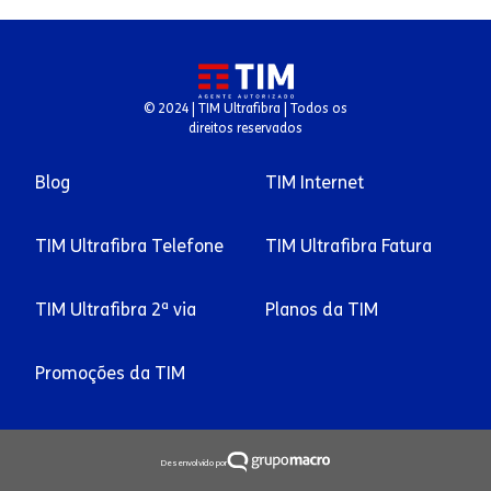
© 2024 | TIM Ultrafibra | Todos os
direitos reservados
Blog
TIM Internet
TIM Ultrafibra Telefone
TIM Ultrafibra Fatura
TIM Ultrafibra 2ª via
Planos da TIM
Promoções da TIM
Desenvolvido por