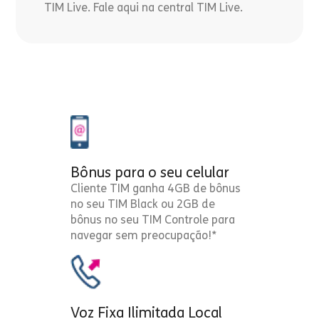
TIM Live. Fale aqui na central TIM Live.
Bônus para o seu celular
Cliente TIM ganha 4GB de bônus
no seu TIM Black ou 2GB de
bônus no seu TIM Controle para
navegar sem preocupação!*
Voz Fixa Ilimitada Local