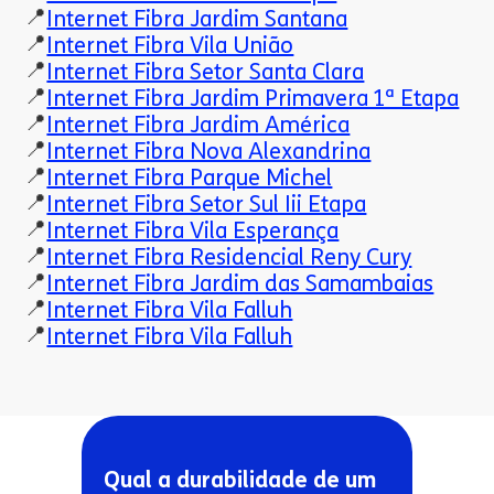
📍
Internet Fibra Jardim Santana
📍
Internet Fibra Vila União
📍
Internet Fibra Setor Santa Clara
📍
Internet Fibra Jardim Primavera 1ª Etapa
📍
Internet Fibra Jardim América
📍
Internet Fibra Nova Alexandrina
📍
Internet Fibra Parque Michel
📍
Internet Fibra Setor Sul Iii Etapa
📍
Internet Fibra Vila Esperança
📍
Internet Fibra Residencial Reny Cury
📍
Internet Fibra Jardim das Samambaias
📍
Internet Fibra Vila Falluh
📍
Internet Fibra Vila Falluh
Qual a durabilidade de um