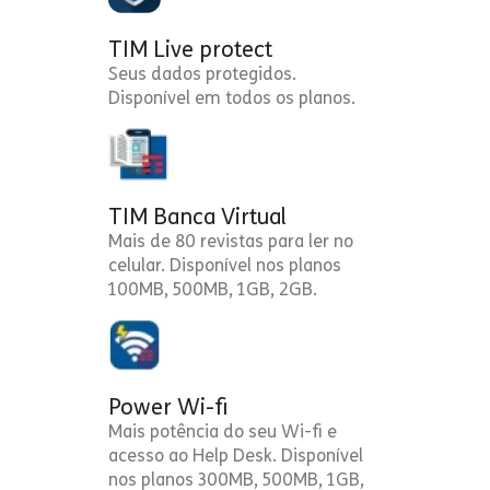
TIM Live protect
Seus dados protegidos.
Disponível em todos os planos.
TIM Banca Virtual
Mais de 80 revistas para ler no
celular. Disponível nos planos
100MB, 500MB, 1GB, 2GB.
Power Wi-fi
Mais potência do seu Wi-fi e
acesso ao Help Desk. Disponível
nos planos 300MB, 500MB, 1GB,