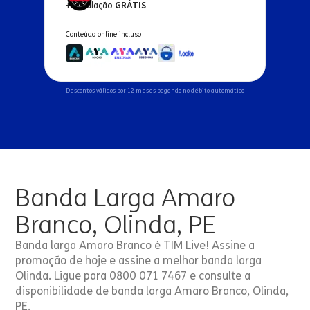
+ Instalação
GRÁTIS
Conteúdo online incluso
Descontos válidos por 12 meses pagando no débito automático
Banda Larga Amaro
Branco, Olinda, PE
Banda larga Amaro Branco é TIM Live! Assine a
promoção de hoje e assine a melhor banda larga
Olinda. Ligue para 0800 071 7467 e consulte a
disponibilidade de banda larga Amaro Branco, Olinda,
PE.