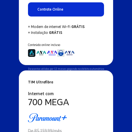
Contrate Online
+ Modem de internet Wi-Fi
GRÁTIS
+ Instalação
GRÁTIS
Conteúdo online incluso
Descontos válidos por 12 meses pagando no débito automático
TIM Ultrafibra
Internet com
700 MEGA
De R$ 159,99/mês