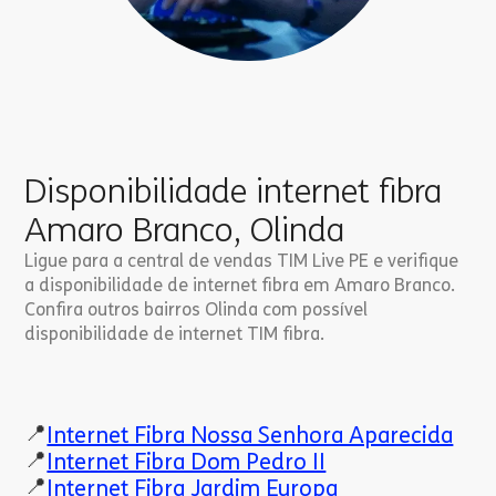
Disponibilidade internet fibra
Amaro Branco, Olinda
Ligue para a central de vendas TIM Live PE e verifique
a disponibilidade de internet fibra em Amaro Branco.
Confira outros bairros Olinda com possível
disponibilidade de internet TIM fibra.
📍
Internet Fibra Nossa Senhora Aparecida
📍
Internet Fibra Dom Pedro II
📍
Internet Fibra Jardim Europa