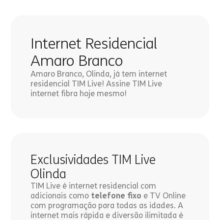
Internet Residencial
Amaro Branco
Amaro Branco, Olinda, já tem internet
residencial TIM Live! Assine TIM Live
internet fibra hoje mesmo!
Exclusividades TIM Live
Olinda
TIM Live é internet residencial com
adicionais como
telefone fixo
e TV Online
com programação para todas as idades. A
internet mais rápida e diversão ilimitada é