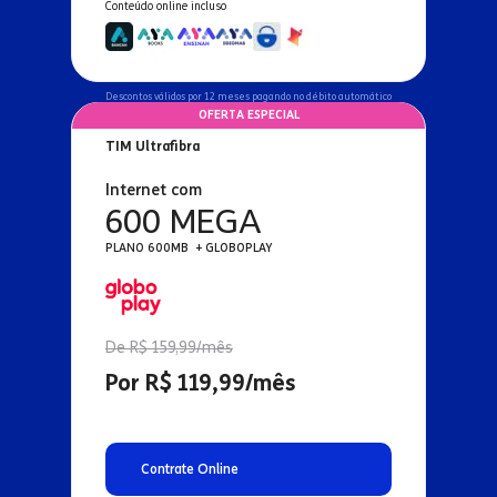
Conteúdo online incluso
Descontos válidos por 12 meses pagando no débito automático
OFERTA ESPECIAL
TIM Ultrafibra
Internet com
600 MEGA
PLANO 600MB + GLOBOPLAY
De R$ 159,99/mês
Por R$ 119,99/mês
Contrate Online