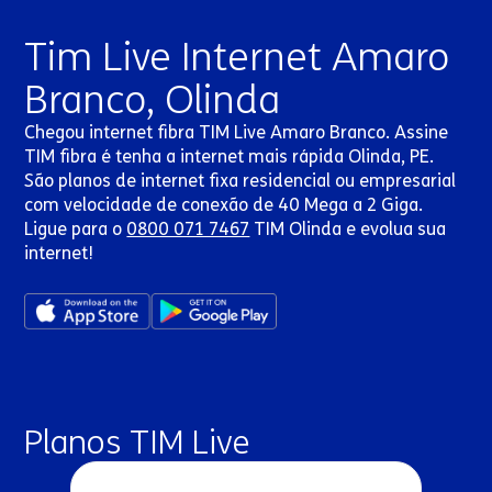
Tim Live Internet Amaro
Branco, Olinda
Chegou internet fibra TIM Live Amaro Branco. Assine
TIM fibra é tenha a internet mais rápida Olinda, PE.
São planos de internet fixa residencial ou empresarial
com velocidade de conexão de 40 Mega a 2 Giga.
Ligue para o
0800 071 7467
TIM Olinda e evolua sua
internet!
Planos TIM Live