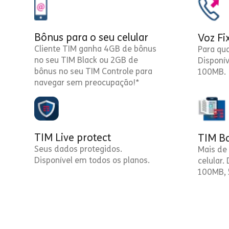
Bônus para o seu celular
Voz Fi
Cliente TIM ganha 4GB de bônus
Para qu
no seu TIM Black ou 2GB de
Disponí
bônus no seu TIM Controle para
100MB.
navegar sem preocupação!*
TIM Live protect
TIM Ba
Seus dados protegidos.
Mais de 
Disponível em todos os planos.
celular.
100MB, 