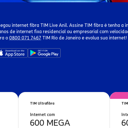
egou internet fibra TIM Live Anil. Assine TIM fibra é tenha a i
anos de internet fixa residencial ou empresarial com velocid
ra o
0800 071 7467
TIM Rio de Janeiro e evolua sua internet!
TIM Ultrafibra
TIM
Internet com
Int
600 MEGA
6