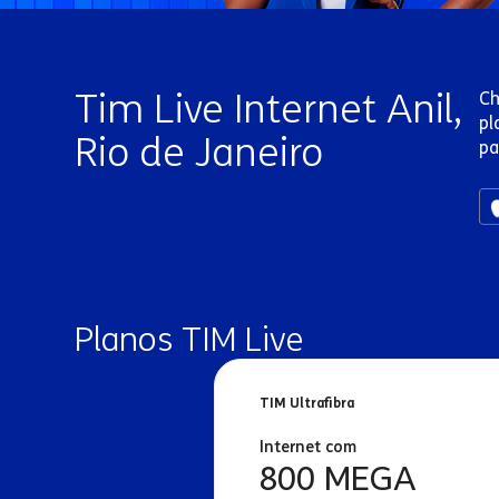
Tim Live Internet Anil,
Ch
pl
Rio de Janeiro
pa
Planos TIM Live
TIM Ultrafibra
Internet com
800 MEGA