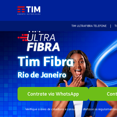
TIM ULTRAFIBRA TELEFONE
T
Tim Fibra
Rio de Janeiro
Contrate via WhatsApp
Cont
Verifique a área de cobertura e consulte as ofertas e os regulamentos