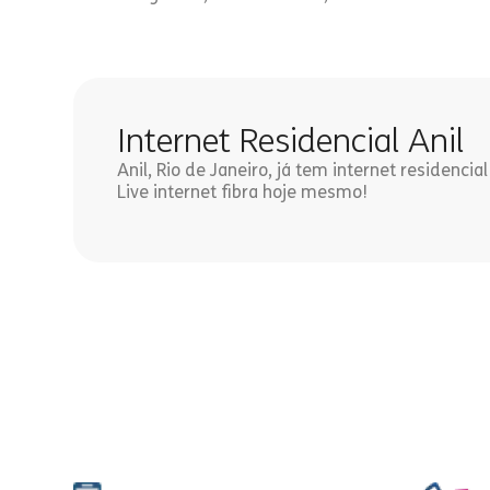
Internet Residencial Anil
Anil, Rio de Janeiro, já tem internet residencia
Live internet fibra hoje mesmo!