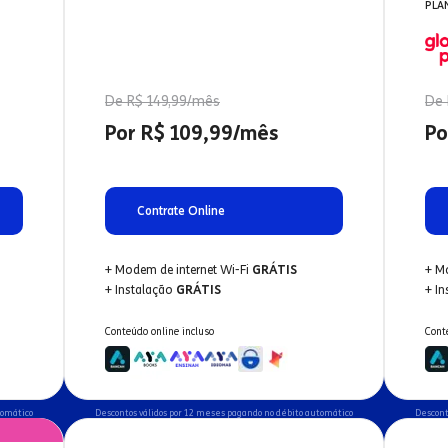
PLA
De R$ 149,99/mês
De 
Por R$ 109,99/mês
Po
Contrate Online
+ Modem de internet Wi-Fi
GRÁTIS
+ M
+ Instalação
GRÁTIS
+ I
Conteúdo online incluso
Cont
tomático
Descontos válidos por 12 meses pagando no débito automático
Descont