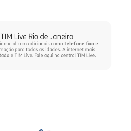
TIM Live Rio de Janeiro
esidencial com adicionais como
telefone fixo
e
ação para todas as idades. A internet mais
tada é TIM Live. Fale aqui na central TIM Live.