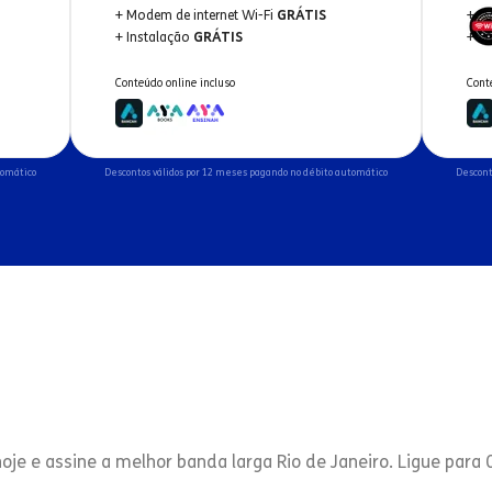
+ Modem de internet Wi-Fi
GRÁTIS
+ M
+ Instalação
GRÁTIS
+ I
Conteúdo online incluso
Cont
tomático
Descontos válidos por 12 meses pagando no débito automático
Descont
oje e assine a melhor banda larga Rio de Janeiro. Ligue para