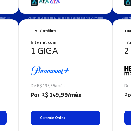
tomático
Descontos válidos por 12 meses pagando no débito automático
Descont
TIM Ultrafibra
TIM
Internet com
Int
1 GIGA
2
De R$ 199,99/mês
De 
Por R$ 149,99/mês
Po
Contrate Online