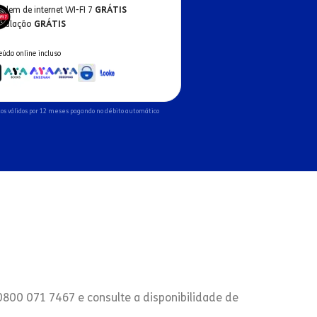
odem de internet WI-FI 7
GRÁTIS
nstalação
GRÁTIS
eúdo online incluso
os válidos por 12 meses pagando no débito automático
 0800 071 7467 e consulte a disponibilidade de