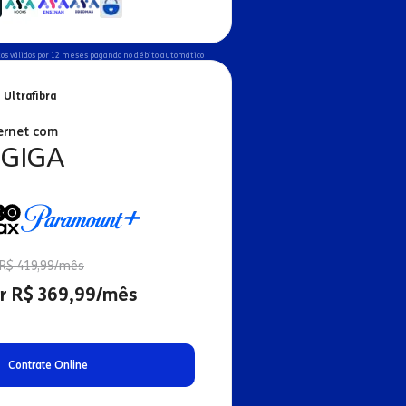
os válidos por 12 meses pagando no débito automático
 Ultrafibra
ernet com
 GIGA
R$ 419,99/mês
r R$ 369,99/mês
Contrate Online