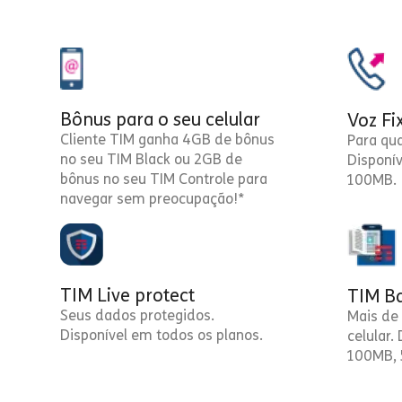
Bônus para o seu celular
Voz Fi
Cliente TIM ganha 4GB de bônus
Para qu
no seu TIM Black ou 2GB de
Disponí
bônus no seu TIM Controle para
100MB.
navegar sem preocupação!*
TIM Live protect
TIM Ba
Seus dados protegidos.
Mais de 
Disponível em todos os planos.
celular.
100MB, 