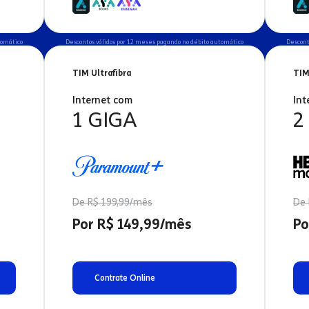
tomático
Descontos válidos por 12 meses pagando no débito automático
Descont
TIM Ultrafibra
TIM
Internet com
Int
1 GIGA
2
De R$ 199,99/mês
De 
Por R$ 149,99/mês
Po
Contrate Online