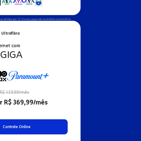
os válidos por 12 meses pagando no débito automático
 Ultrafibra
ernet com
 GIGA
R$ 419,99/mês
r R$ 369,99/mês
Contrate Online