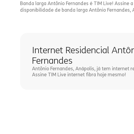
Banda larga Antônio Fernandes é TIM Live! Assine a
disponibilidade de banda larga Antônio Fernandes, 
Internet Residencial Antô
Fernandes
Antônio Fernandes, Anápolis, já tem internet r
Assine TIM Live internet fibra hoje mesmo!