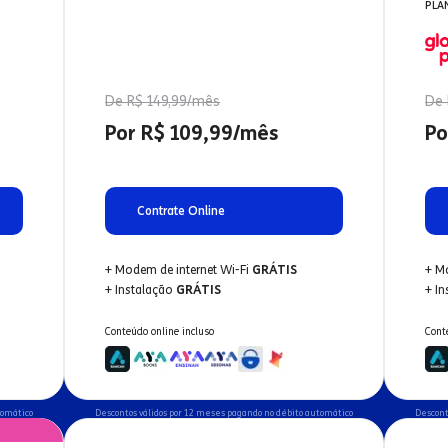
PLA
De R$ 149,99/mês
De 
Por R$ 109,99/mês
Po
Contrate Online
+ Modem de internet Wi-Fi
GRÁTIS
+ M
+ Instalação
GRÁTIS
+ I
Conteúdo online incluso
Cont
tomático
Descontos válidos por 12 meses pagando no débito automático
Descont