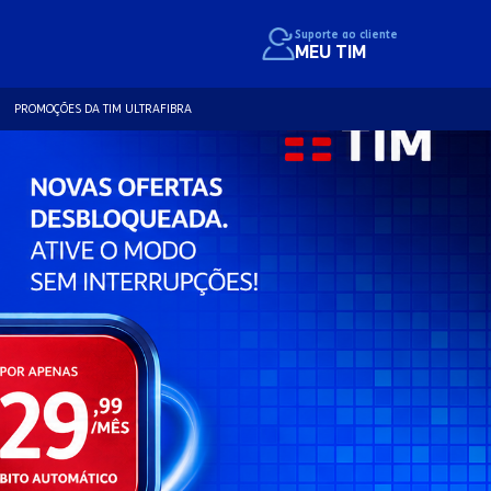
Suporte ao cliente
MEU TIM
PROMOÇÕES DA TIM ULTRAFIBRA