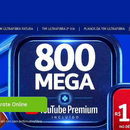
IM ULTRAFIBRA FATURA
TIM ULTRAFIBRA 2ª VIA
PLANOS DA TIM ULTRAFIBRA
rate Online
 em tim.com.br/timultrafibra.