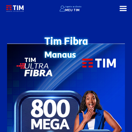
Suporte ao cliente
MEU TIM
Tim Fibra
Manaus