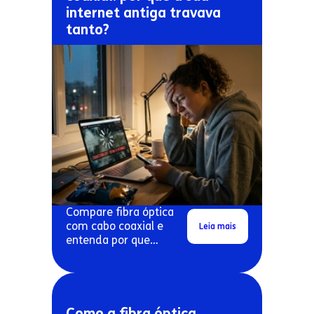
internet antiga travava
tanto?
Compare fibra óptica
com cabo coaxial e
Leia mais
entenda por que
conexões antigas
costumam travar mais.
Como a fibra óptica