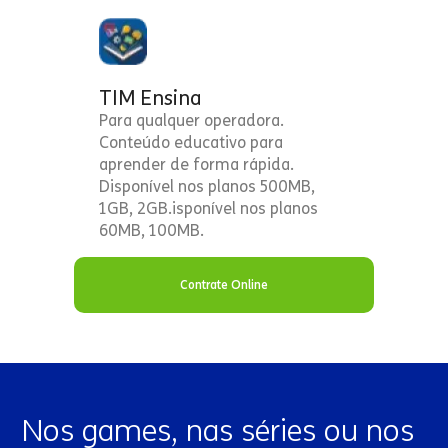
TIM Ensina
Para qualquer operadora.
Conteúdo educativo para
aprender de forma rápida.
Disponível nos planos 500MB,
1GB, 2GB.isponível nos planos
60MB, 100MB.
Contrate Online
Nos games, nas séries ou nos