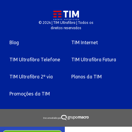
© 2024 | TIM Ultrafibra | Todos os
direitos reservados
Blog
TIM Internet
TIM Ultrafibra Telefone
TIM Ultrafibra Fatura
TIM Ultrafibra 2ª via
Planos da TIM
Promoções da TIM
Desenvolvido por