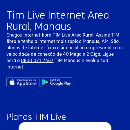
Tim Live Internet Area
Rural, Manaus
Chegou internet fibra TIM Live Area Rural. Assine TIM
fibra é tenha a internet mais rápida Manaus, AM. São
planos de internet fixa residencial ou empresarial com
velocidade de conexão de 40 Mega a 2 Giga. Ligue
para o
0800 071 7467
TIM Manaus e evolua sua
internet!
Planos TIM Live