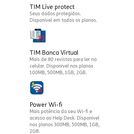
TIM Live protect
Seus dados protegidos.
Disponível em todos os planos.
TIM Banca Virtual
Mais de 80 revistas para ler no
celular. Disponível nos planos
100MB, 500MB, 1GB, 2GB.
Power Wi-fi
Mais potência do seu Wi-fi e
acesso ao Help Desk. Disponível
nos planos 300MB, 500MB, 1GB,
2GB.