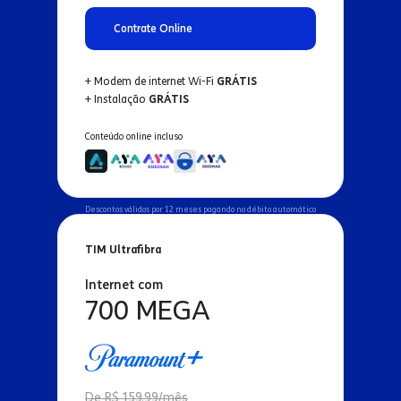
Contrate Online
+ Modem de internet Wi-Fi
GRÁTIS
+ Instalação
GRÁTIS
Conteúdo online incluso
Descontos válidos por 12 meses pagando no débito automático
TIM Ultrafibra
Internet com
700 MEGA
De R$ 159,99/mês