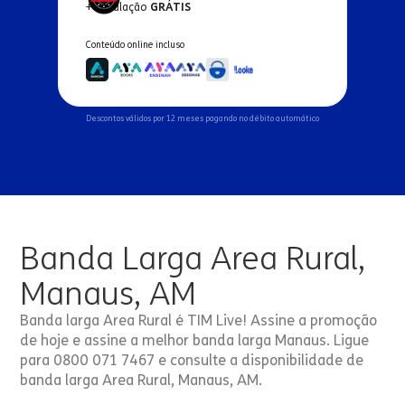
+ Instalação
GRÁTIS
Conteúdo online incluso
Descontos válidos por 12 meses pagando no débito automático
Banda Larga Area Rural,
Manaus, AM
Banda larga Area Rural é TIM Live! Assine a promoção
de hoje e assine a melhor banda larga Manaus. Ligue
para 0800 071 7467 e consulte a disponibilidade de
banda larga Area Rural, Manaus, AM.