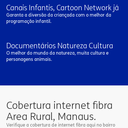
Canais Infantis, Cartoon Network já
Garanta a diversão da criançada com o melhor da
programação infantil.
Documentários Natureza Cultura
O melhor do mundo da natureza, muita cultura e
personagens animais.
Cobertura internet fibra
Area Rural, Manaus.
Verifique a cobertura de internet fibra aqui no bairro