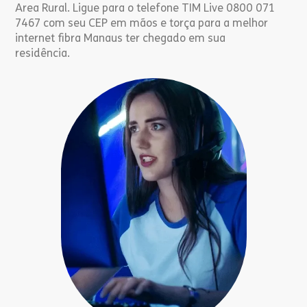
Area Rural. Ligue para o telefone TIM Live 0800 071
7467 com seu CEP em mãos e torça para a melhor
internet fibra Manaus ter chegado em sua
residência.