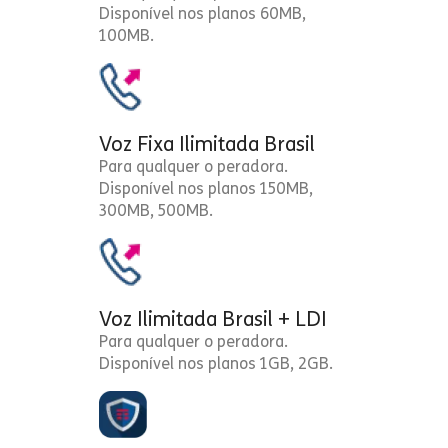
Disponível nos planos 60MB,
100MB.
Voz Fixa Ilimitada Brasil
Para qualquer o peradora.
Disponível nos planos 150MB,
300MB, 500MB.
Voz Ilimitada Brasil + LDI
Para qualquer o peradora.
Disponível nos planos 1GB, 2GB.