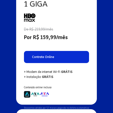
1 GIGA
De R$ 219,99/mês
Por R$ 159,99/mês
Contrate Online
+ Modem de internet Wi-Fi
GRÁTIS
+ Instalação
GRÁTIS
Conteúdo online incluso
Descontos válidos por 12 meses pagando no débito automático