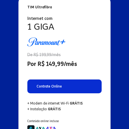
TIM Ultrafibra
Internet com
1 GIGA
De R$ 199,99/mês
Por R$ 149,99/mês
Contrate Online
+ Modem de internet Wi-Fi
GRÁTIS
+ Instalação
GRÁTIS
Conteúdo online incluso