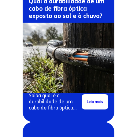
Qual a durabilidade de um
cabo de fibra óptica
exposto ao sol e à chuva?
Saiba qual é a
durabilidade de um
Leia mais
cabo de fibra óptica
exposto ao sol e à
chuva.