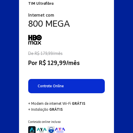
TIM Ultrafibra
Internet com
800 MEGA
De R$ 179,99/mês
Por R$ 129,99/mês
Contrate Online
+ Modem de internet Wi-Fi
GRÁTIS
+ Instalação
GRÁTIS
Conteúdo online incluso