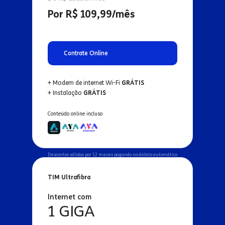
Por R$ 109,99/mês
Contrate Online
+ Modem de internet Wi-Fi
GRÁTIS
+ Instalação
GRÁTIS
Conteúdo online incluso
Descontos válidos por 12 meses pagando no débito automático
TIM Ultrafibra
Internet com
1 GIGA