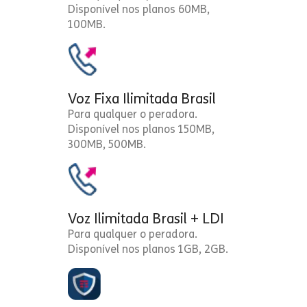
Disponível nos planos 60MB,
100MB.
Voz Fixa Ilimitada Brasil
Para qualquer o peradora.
Disponível nos planos 150MB,
300MB, 500MB.
Voz Ilimitada Brasil + LDI
Para qualquer o peradora.
Disponível nos planos 1GB, 2GB.