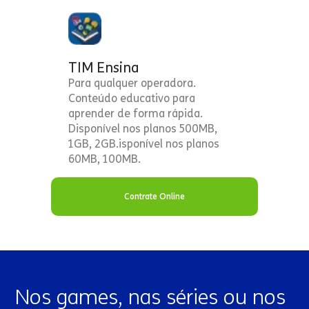
TIM Ensina
Para qualquer operadora.
Conteúdo educativo para
aprender de forma rápida.
Disponível nos planos 500MB,
1GB, 2GB.isponível nos planos
60MB, 100MB.
Contrate Online
Nos games, nas séries ou nos