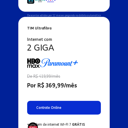
Descontos válidos por 12 meses pagando no débito automático
TIM Ultrafibra
Internet com
2 GIGA
De R$ 419,99/mês
Por R$ 369,99/mês
Contrate Online
+ Modem de internet WI-FI 7
GRÁTIS