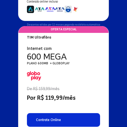
Conteúdo online incluso
Descontos válidos por 12 meses pagando no débito automático
OFERTA ESPECIAL
TIM Ultrafibra
Internet com
600 MEGA
PLANO 600MB + GLOBOPLAY
De R$ 159,99/mês
Por R$ 119,99/mês
Contrate Online