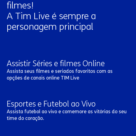
filmes!
A Tim Live é sempre a
personagem principal
Assistir Séries e filmes Online
Assista seus filmes e seriados favoritos com as
opções de canais online TIM Live
Esportes e Futebol ao Vivo
Assista futebol ao vivo e comemore as vitórias do seu
time do coração.