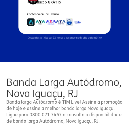
+ Instalação
GRÁTIS
Conteúdo online incluso
Descontos válidos por 12 meses pagando no débito automático
Banda Larga Autódromo,
Nova Iguaçu, RJ
Banda larga Autódromo é TIM Live! Assine a promoção
de hoje e assine a melhor banda larga Nova Iguaçu.
Ligue para 0800 071 7467 e consulte a disponibilidade
de banda larga Autódromo, Nova Iguaçu, RJ.