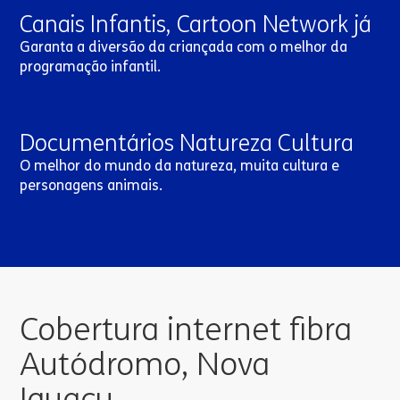
Canais Infantis, Cartoon Network já
Garanta a diversão da criançada com o melhor da
programação infantil.
Documentários Natureza Cultura
O melhor do mundo da natureza, muita cultura e
personagens animais.
Cobertura internet fibra
Autódromo, Nova
Iguaçu.