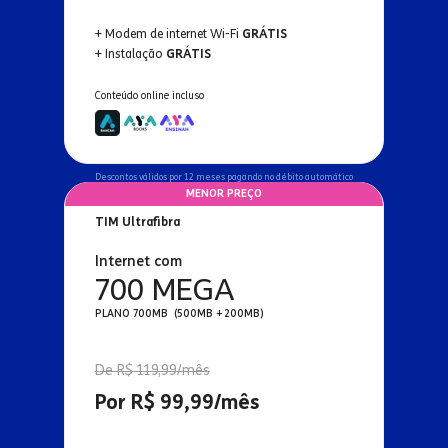
+ Modem de internet Wi-Fi
GRÁTIS
+ Instalação
GRÁTIS
Conteúdo online incluso
Descontos válidos por 12 meses pagando no débito automático
MENOR PREÇO
TIM Ultrafibra
Internet com
700 MEGA
PLANO 700MB (500MB + 200MB)
De R$ 119,99/mês
Por R$ 99,99/mês