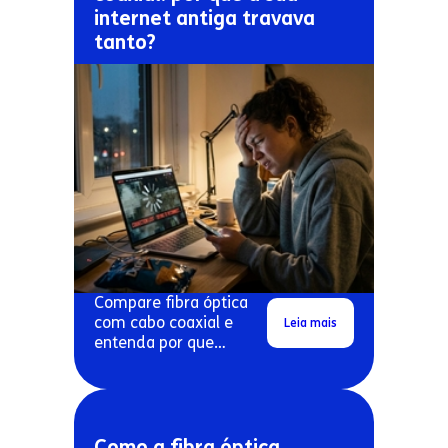
internet antiga travava
tanto?
Compare fibra óptica
com cabo coaxial e
Leia mais
entenda por que
conexões antigas
costumam travar mais.
Como a fibra óptica