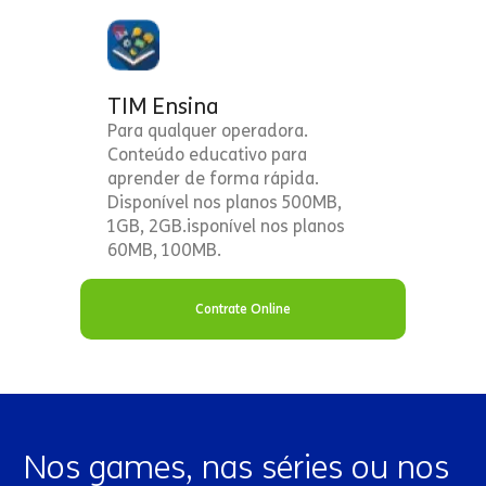
TIM Ensina
Para qualquer operadora.
Conteúdo educativo para
aprender de forma rápida.
Disponível nos planos 500MB,
1GB, 2GB.isponível nos planos
60MB, 100MB.
Contrate Online
Nos games, nas séries ou nos