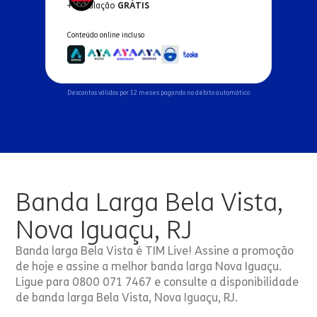
+ Instalação
GRÁTIS
Conteúdo online incluso
Descontos válidos por 12 meses pagando no débito automático
Banda Larga Bela Vista,
Nova Iguaçu, RJ
Banda larga Bela Vista é TIM Live! Assine a promoção
de hoje e assine a melhor banda larga Nova Iguaçu.
Ligue para 0800 071 7467 e consulte a disponibilidade
de banda larga Bela Vista, Nova Iguaçu, RJ.