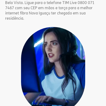
Bela Vista. Ligue para o telefone TIM Live 0800 071
7467 com seu CEP em mãos e torça para a melhor
internet fibra Nova Iguaçu ter chegado em sua
residência.