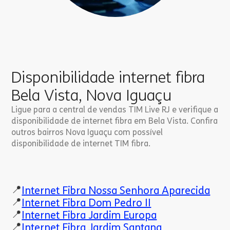
Disponibilidade internet fibra
Bela Vista, Nova Iguaçu
Ligue para a central de vendas TIM Live RJ e verifique a
disponibilidade de internet fibra em Bela Vista. Confira
outros bairros Nova Iguaçu com possível
disponibilidade de internet TIM fibra.
📍
Internet Fibra Nossa Senhora Aparecida
📍
Internet Fibra Dom Pedro II
📍
Internet Fibra Jardim Europa
📍
Internet Fibra Jardim Santana