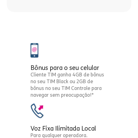
Bônus para o seu celular
Cliente TIM ganha 4GB de bônus
no seu TIM Black ou 2GB de
bônus no seu TIM Controle para
navegar sem preocupação!*
Voz Fixa Ilimitada Local
Para qualquer operadora.