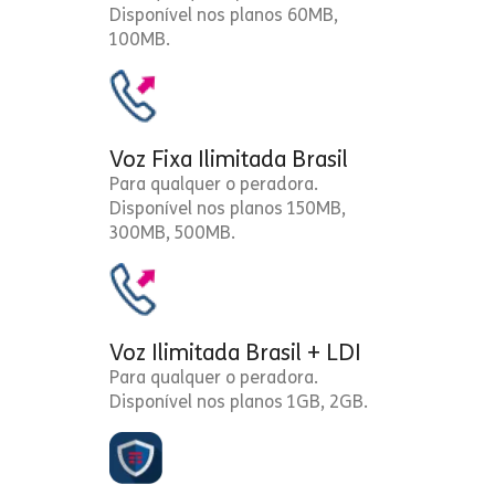
Disponível nos planos 60MB,
100MB.
Voz Fixa Ilimitada Brasil
Para qualquer o peradora.
Disponível nos planos 150MB,
300MB, 500MB.
Voz Ilimitada Brasil + LDI
Para qualquer o peradora.
Disponível nos planos 1GB, 2GB.