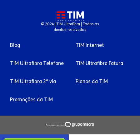
© 2024 | TIM Ultrafibra | Todos os
direitos reservados
Blog
TIM Internet
TIM Ultrafibra Telefone
TIM Ultrafibra Fatura
TIM Ultrafibra 2ª via
Planos da TIM
Promoções da TIM
Desenvolvido por