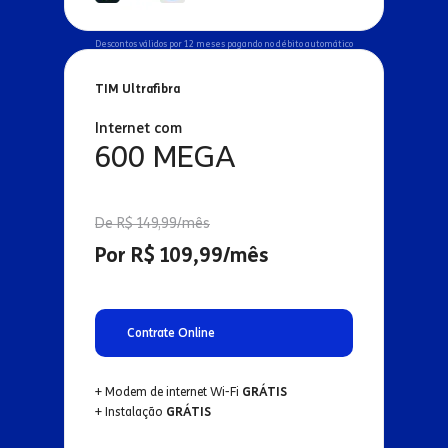
Descontos válidos por 12 meses pagando no débito automático
TIM Ultrafibra
Internet com
600 MEGA
De R$ 149,99/mês
Por R$ 109,99/mês
Contrate Online
+ Modem de internet Wi-Fi
GRÁTIS
+ Instalação
GRÁTIS