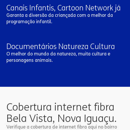
Canais Infantis, Cartoon Network já
Garanta a diversão da criançada com o melhor da
programação infantil.
Documentários Natureza Cultura
O melhor do mundo da natureza, muita cultura e
personagens animais.
Cobertura internet fibra
Bela Vista, Nova Iguaçu.
Verifique a cobertura de internet fibra aqui no bairro