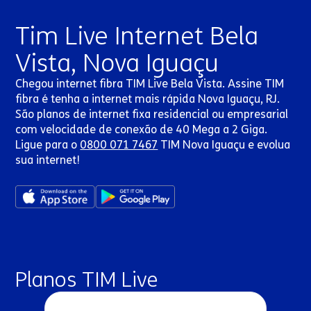
Tim Live Internet Bela
Vista, Nova Iguaçu
Chegou internet fibra TIM Live Bela Vista. Assine TIM
fibra é tenha a internet mais rápida Nova Iguaçu, RJ.
São planos de internet fixa residencial ou empresarial
com velocidade de conexão de 40 Mega a 2 Giga.
Ligue para o
0800 071 7467
TIM Nova Iguaçu e evolua
sua internet!
Planos TIM Live