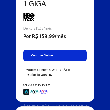
1 GIGA
De R$ 219,99/mês
Por R$ 159,99/mês
Contrate Online
+ Modem de internet Wi-Fi
GRÁTIS
+ Instalação
GRÁTIS
Conteúdo online incluso
Descontos válidos por 12 meses pagando no débito automático