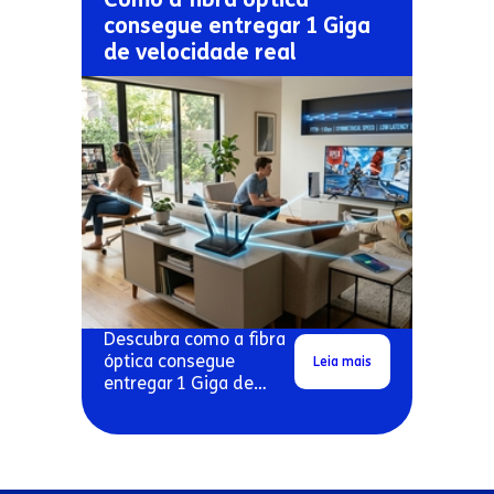
consegue entregar 1 Giga
de velocidade real
Descubra como a fibra
óptica consegue
Leia mais
entregar 1 Giga de
velocidade real em
conexões residenciais.