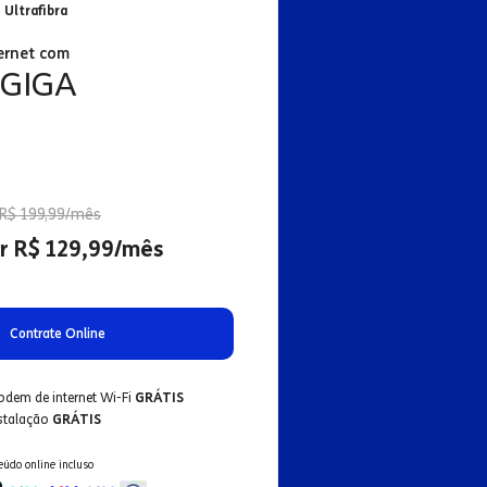
 Ultrafibra
ernet com
 GIGA
R$ 199,99/mês
r R$ 129,99/mês
Contrate Online
odem de internet Wi-Fi
GRÁTIS
nstalação
GRÁTIS
eúdo online incluso