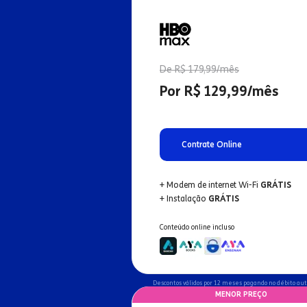
De R$ 179,99/mês
Por R$ 129,99/mês
Contrate Online
+ Modem de internet Wi-Fi
GRÁTIS
+ Instalação
GRÁTIS
Conteúdo online incluso
Descontos válidos por 12 meses pagando no débito au
MENOR PREÇO