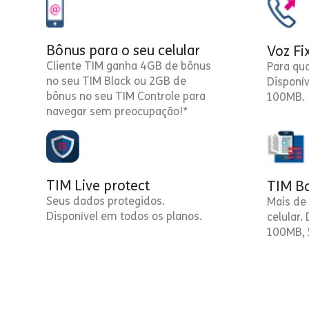
Bônus para o seu celular
Voz Fi
Cliente TIM ganha 4GB de bônus
Para qu
no seu TIM Black ou 2GB de
Disponí
bônus no seu TIM Controle para
100MB.
navegar sem preocupação!*
TIM Live protect
TIM Ba
Seus dados protegidos.
Mais de 
Disponível em todos os planos.
celular.
100MB, 