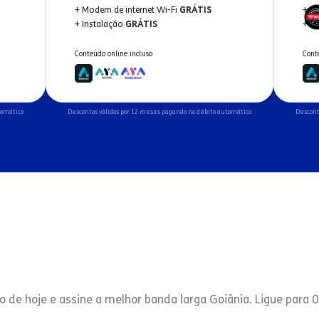
+ Modem de internet Wi-Fi
GRÁTIS
+ M
+ Instalação
GRÁTIS
+ I
Conteúdo online incluso
Cont
tomático
Descontos válidos por 12 meses pagando no débito automático
Descont
o de hoje e assine a melhor banda larga Goiânia. Ligue para 