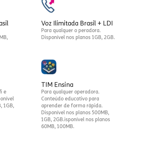
asil
Voz Ilimitada Brasil + LDI
Para qualquer o peradora.
0MB,
Disponível nos planos 1GB, 2GB.
TIM Ensina
i e
Para qualquer operadora.
onível
Conteúdo educativo para
, 1GB,
aprender de forma rápida.
Disponível nos planos 500MB,
1GB, 2GB.isponível nos planos
60MB, 100MB.