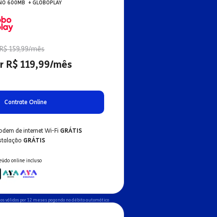
NO 600MB + GLOBOPLAY
R$ 159,99/mês
r R$ 119,99/mês
Contrate Online
odem de internet Wi-Fi
GRÁTIS
nstalação
GRÁTIS
eúdo online incluso
os válidos por 12 meses pagando no débito automático