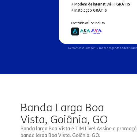
+ Modem de internet Wi-Fi
GRÁTIS
+ Instalação
GRÁTIS
Conteúdo online incluso
Descontos válidos por 12 meses pagando no débito au
Banda Larga Boa
Vista, Goiânia, GO
Banda larga Boa Vista é TIM Live! Assine a promoçã
banda larga Boa Vista, Goiânia, GO.