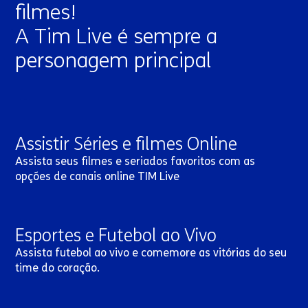
filmes!
A Tim Live é sempre a
personagem principal
Assistir Séries e filmes Online
Assista seus filmes e seriados favoritos com as
opções de canais online TIM Live
Esportes e Futebol ao Vivo
Assista futebol ao vivo e comemore as vitórias do seu
time do coração.