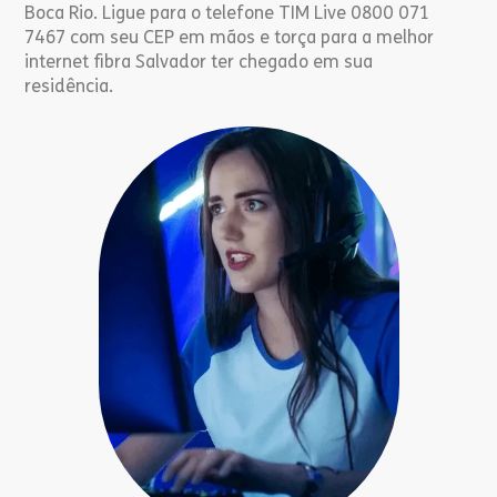
Boca Rio. Ligue para o telefone TIM Live 0800 071
7467 com seu CEP em mãos e torça para a melhor
internet fibra Salvador ter chegado em sua
residência.