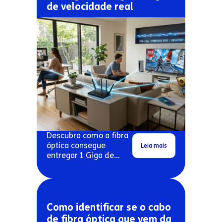
de velocidade real
Descubra como a fibra
óptica consegue
Leia mais
entregar 1 Giga de
velocidade real em
conexões residenciais.
Como identificar se o cabo
de fibra óptica que vem da