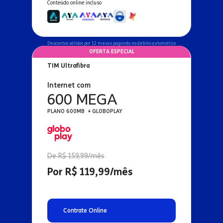
Conteúdo online incluso
Descontos válidos por 12 meses pagando no débito automático
OFERTA ESPECIAL
TIM Ultrafibra
Internet com
600 MEGA
PLANO 600MB + GLOBOPLAY
De R$ 159,99/mês
Por R$ 119,99/mês
Contrate Online