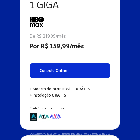
1 GIGA
De R$ 219,99/mês
Por R$ 159,99/mês
Contrate Online
+ Modem de internet Wi-Fi
GRÁTIS
+ Instalação
GRÁTIS
Conteúdo online incluso
Descontos válidos por 12 meses pagando no débito automático