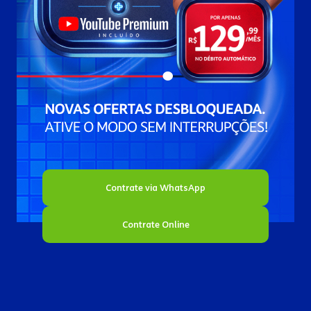
Contrate via WhatsApp
Contrate Online