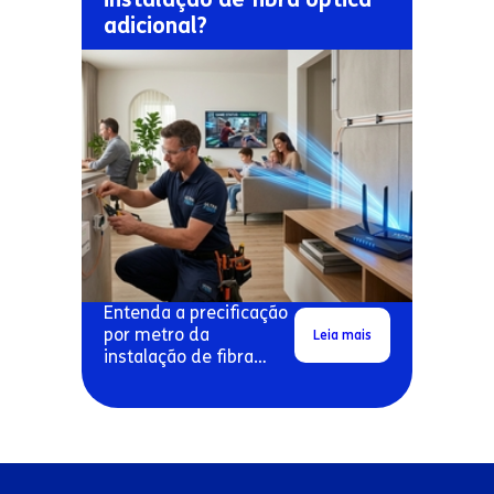
adicional?
Entenda a precificação
por metro da
Leia mais
instalação de fibra
óptica, explorando os
fatores que
determinam seu custo.