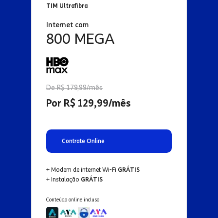
TIM Ultrafibra
Internet com
800 MEGA
De R$ 179,99/mês
Por R$ 129,99/mês
Contrate Online
+ Modem de internet Wi-Fi
GRÁTIS
+ Instalação
GRÁTIS
Conteúdo online incluso