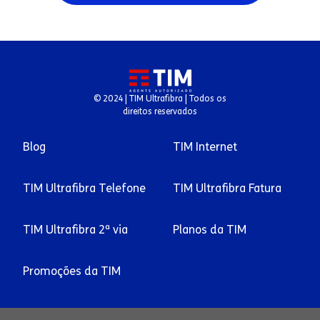
© 2024 | TIM Ultrafibra | Todos os
direitos reservados
Blog
TIM Internet
TIM Ultrafibra Telefone
TIM Ultrafibra Fatura
TIM Ultrafibra 2ª via
Planos da TIM
Promoções da TIM