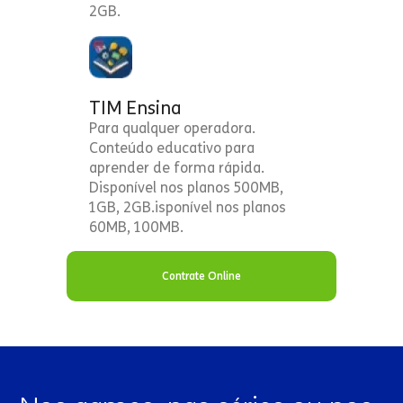
2GB.
TIM Ensina
Para qualquer operadora.
Conteúdo educativo para
aprender de forma rápida.
Disponível nos planos 500MB,
1GB, 2GB.isponível nos planos
60MB, 100MB.
Contrate Online