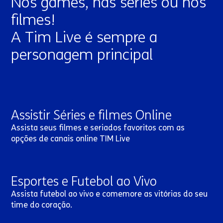
Nos games, nas séries ou nos
filmes!
A Tim Live é sempre a
personagem principal
Assistir Séries e filmes Online
Assista seus filmes e seriados favoritos com as
opções de canais online TIM Live
Esportes e Futebol ao Vivo
Assista futebol ao vivo e comemore as vitórias do seu
time do coração.