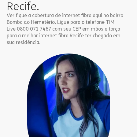
Recife.
Verifique a cobertura de internet fibra aqui no bairro
Bomba do Hemetério. Ligue para o telefone TIM
Live 0800 071 7467 com seu CEP em mãos e torça
para a melhor internet fibra Recife ter chegado em
sua residência.