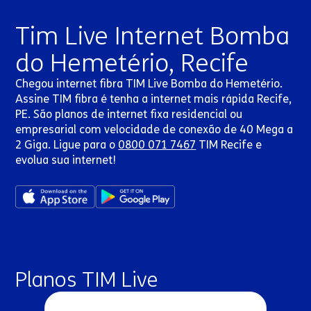
Tim Live Internet Bomba
do Hemetério, Recife
Chegou internet fibra TIM Live Bomba do Hemetério.
Assine TIM fibra é tenha a internet mais rápida Recife,
PE. São planos de internet fixa residencial ou
empresarial com velocidade de conexão de 40 Mega a
2 Giga. Ligue para o
0800 071 7467
TIM Recife e
evolua sua internet!
Planos TIM Live