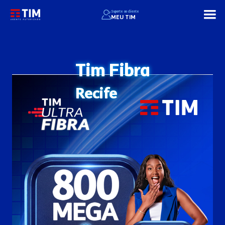
Suporte ao cliente
MEU TIM
Tim Fibra
Recife