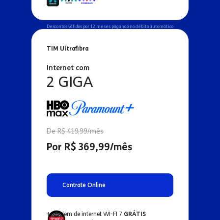
Descontos válidos por 12 meses pagando no débito automático
TIM Ultrafibra
Internet com
2 GIGA
De R$ 419,99/mês
Por R$ 369,99/mês
Contrate Online
+ Modem de internet WI-FI 7
GRÁTIS