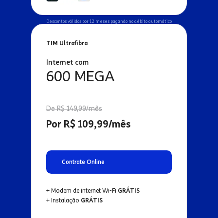
Descontos válidos por 12 meses pagando no débito automático
TIM Ultrafibra
Internet com
600 MEGA
De R$ 149,99/mês
Por R$ 109,99/mês
Contrate Online
+ Modem de internet Wi-Fi
GRÁTIS
+ Instalação
GRÁTIS