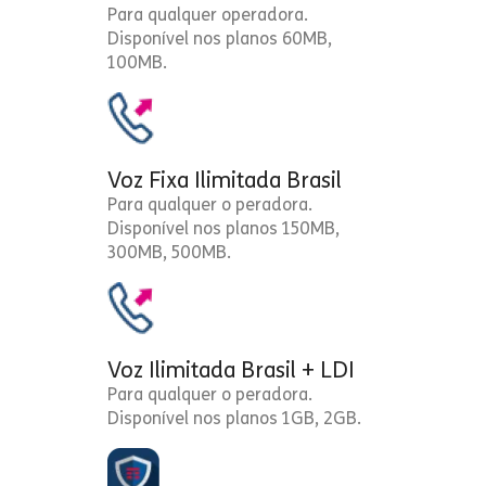
Para qualquer operadora.
Disponível nos planos 60MB,
100MB.
Voz Fixa Ilimitada Brasil
Para qualquer o peradora.
Disponível nos planos 150MB,
300MB, 500MB.
Voz Ilimitada Brasil + LDI
Para qualquer o peradora.
Disponível nos planos 1GB, 2GB.