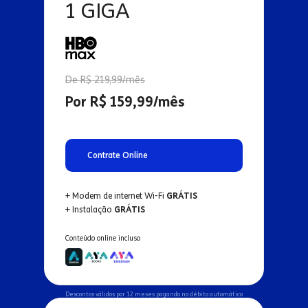
1 GIGA
De R$ 219,99/mês
Por R$ 159,99/mês
Contrate Online
+ Modem de internet Wi-Fi
GRÁTIS
+ Instalação
GRÁTIS
Conteúdo online incluso
Descontos válidos por 12 meses pagando no débito automático