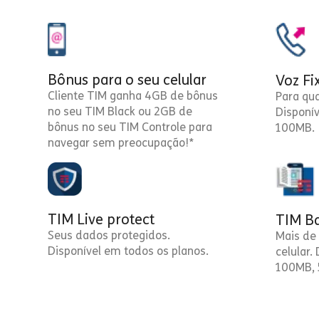
Bônus para o seu celular
Voz Fi
Cliente TIM ganha 4GB de bônus
Para qu
no seu TIM Black ou 2GB de
Disponí
bônus no seu TIM Controle para
100MB.
navegar sem preocupação!*
TIM Live protect
TIM Ba
Seus dados protegidos.
Mais de 
Disponível em todos os planos.
celular.
100MB, 