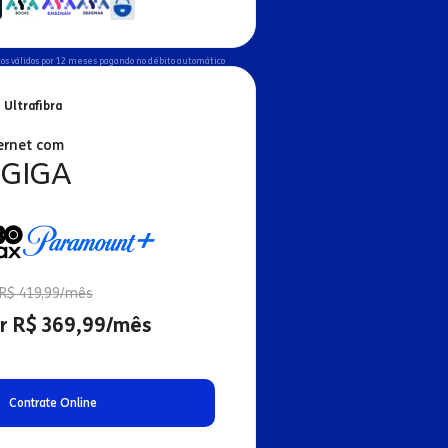
os válidos por 12 meses pagando no débito automático
 Ultrafibra
ernet com
 GIGA
R$ 419,99/mês
r R$ 369,99/mês
Contrate Online