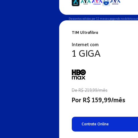
Descontos válidos por 12 meses pagando no débito au
TIM Ultrafibra
Internet com
1 GIGA
De R$ 219,99/mês
Por R$ 159,99/mês
Contrate Online