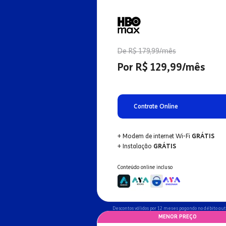
De R$ 179,99/mês
Por R$ 129,99/mês
Contrate Online
+ Modem de internet Wi-Fi
GRÁTIS
+ Instalação
GRÁTIS
Conteúdo online incluso
Descontos válidos por 12 meses pagando no débito au
MENOR PREÇO