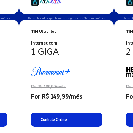
tomático
Descontos válidos por 12 meses pagando no débito automático
Descont
TIM Ultrafibra
TIM
Internet com
Int
1 GIGA
2
De R$ 199,99/mês
De 
Por R$ 149,99/mês
Po
Contrate Online