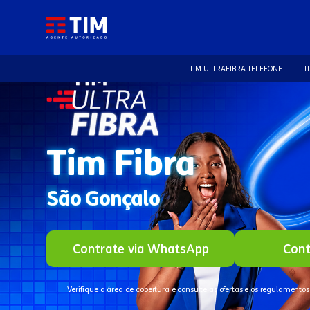
TIM ULTRAFIBRA TELEFONE
T
Tim Fibra
São Gonçalo
Contrate via WhatsApp
Cont
Verifique a área de cobertura e consulte as ofertas e os regulamentos