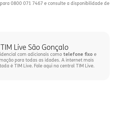
 para 0800 071 7467 e consulte a disponibilidade de
 TIM Live São Gonçalo
esidencial com adicionais como
telefone fixo
e
ação para todas as idades. A internet mais
tada é TIM Live. Fale aqui na central TIM Live.