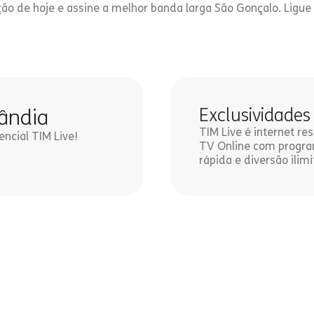
ção de hoje e assine a melhor banda larga São Gonçalo. Ligue
lândia
Exclusividades
TIM Live é internet r
encial TIM Live!
TV Online com program
rápida e diversão ilimi