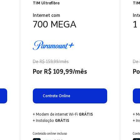
TIM Ultrafibra
TIM
Internet com
Int
700 MEGA
1
De R$ 159,99/mês
De 
Por R$ 109,99/mês
Po
Contrate Online
+ Modem de internet Wi-Fi
GRÁTIS
+ M
+ Instalação
GRÁTIS
+ I
Conteúdo online incluso
Cont