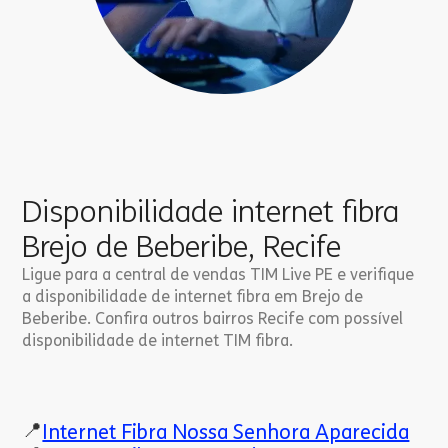
Disponibilidade internet fibra
Brejo de Beberibe, Recife
Ligue para a central de vendas TIM Live PE e verifique
a disponibilidade de internet fibra em Brejo de
Beberibe. Confira outros bairros Recife com possível
disponibilidade de internet TIM fibra.
📍
Internet Fibra Nossa Senhora Aparecida