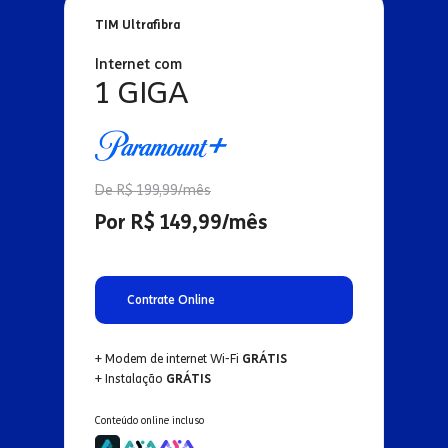
TIM Ultrafibra
Internet com
1 GIGA
De R$ 199,99/mês
Por R$ 149,99/mês
Contrate Online
+ Modem de internet Wi-Fi
GRÁTIS
+ Instalação
GRÁTIS
Conteúdo online incluso