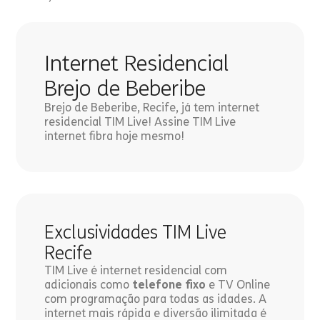
Internet Residencial
Brejo de Beberibe
Brejo de Beberibe, Recife, já tem internet
residencial TIM Live! Assine TIM Live
internet fibra hoje mesmo!
Exclusividades TIM Live
Recife
TIM Live é internet residencial com
adicionais como
telefone fixo
e TV Online
com programação para todas as idades. A
internet mais rápida e diversão ilimitada é