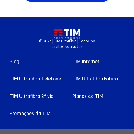
conexões residenciais.
© 2024 | TIM Ultrafibra | Todos os
direitos reservados
Blog
TIM Internet
TIM Ultrafibra Telefone
TIM Ultrafibra Fatura
TIM Ultrafibra 2ª via
Planos da TIM
Promoções da TIM