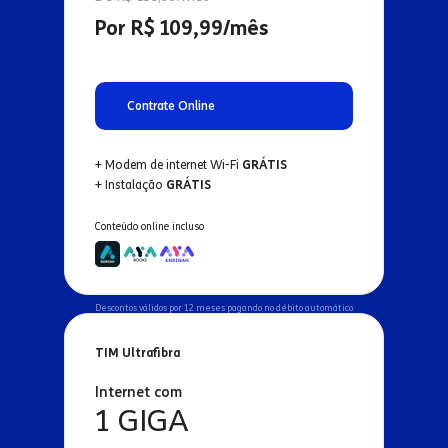
Por R$ 109,99/mês
Contrate Online
+ Modem de internet Wi-Fi
GRÁTIS
+ Instalação
GRÁTIS
Conteúdo online incluso
Descontos válidos por 12 meses pagando no débito automático
TIM Ultrafibra
Internet com
1 GIGA