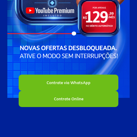
Contrate via WhatsApp
Contrate Online