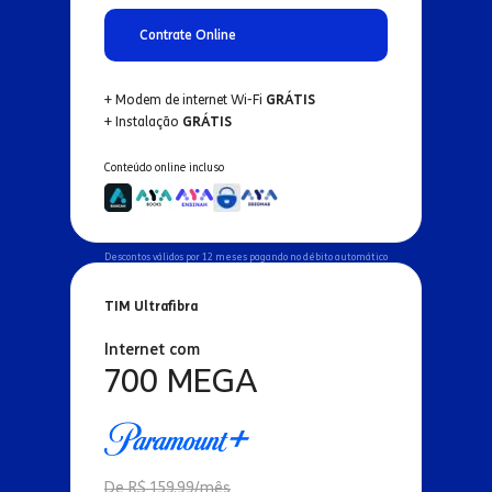
Contrate Online
+ Modem de internet Wi-Fi
GRÁTIS
+ Instalação
GRÁTIS
Conteúdo online incluso
Descontos válidos por 12 meses pagando no débito automático
TIM Ultrafibra
Internet com
700 MEGA
De R$ 159,99/mês