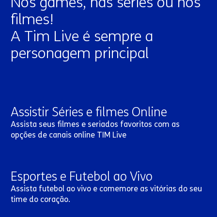
Nos games, nas séries ou nos
filmes!
A Tim Live é sempre a
personagem principal
Assistir Séries e filmes Online
Assista seus filmes e seriados favoritos com as
opções de canais online TIM Live
Esportes e Futebol ao Vivo
Assista futebol ao vivo e comemore as vitórias do seu
time do coração.