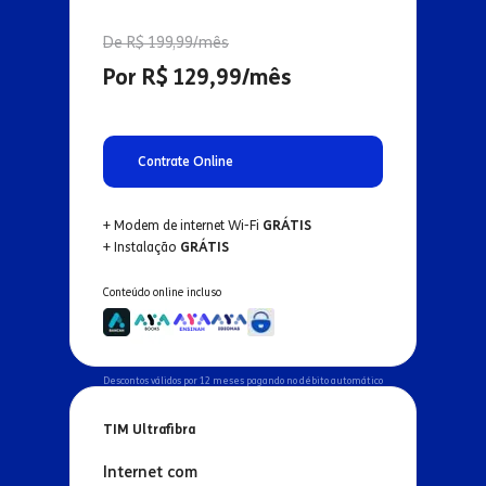
De R$ 199,99/mês
Por R$ 129,99/mês
Contrate Online
+ Modem de internet Wi-Fi
GRÁTIS
+ Instalação
GRÁTIS
Conteúdo online incluso
Descontos válidos por 12 meses pagando no débito automático
TIM Ultrafibra
Internet com