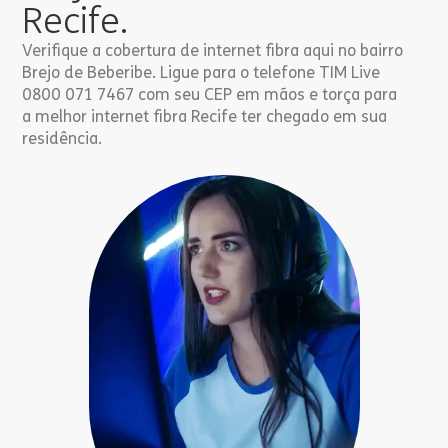
Recife.
Verifique a cobertura de internet fibra aqui no bairro
Brejo de Beberibe. Ligue para o telefone TIM Live
0800 071 7467 com seu CEP em mãos e torça para
a melhor internet fibra Recife ter chegado em sua
residência.