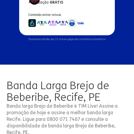
+ Instalação
GRÁTIS
Conteúdo online incluso
Descontos válidos por 12 meses pagando no débito automático
Banda Larga Brejo de
Beberibe, Recife, PE
Banda larga Brejo de Beberibe é TIM Live! Assine a
promoção de hoje e assine a melhor banda larga
Recife. Ligue para 0800 071 7467 e consulte a
disponibilidade de banda larga Brejo de Beberibe,
Recife, PE.