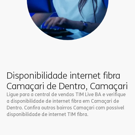
Disponibilidade internet fibra
Camaçari de Dentro, Camaçari
Ligue para a central de vendas TIM Live BA e verifique
a disponibilidade de internet fibra em Camaçari de
Dentro. Confira outros bairros Camaçari com possível
disponibilidade de internet TIM fibra.