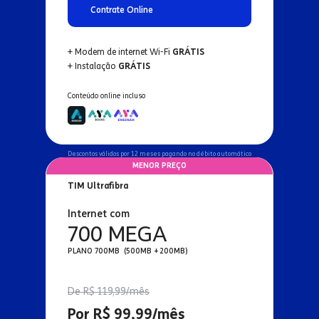
Contrate Online
+ Modem de internet Wi-Fi
GRÁTIS
+ Instalação
GRÁTIS
Conteúdo online incluso
Descontos válidos por 12 meses pagando no débito automático
MENOR PREÇO
TIM Ultrafibra
Internet com
700 MEGA
PLANO 700MB (500MB + 200MB)
De R$ 119,99/mês
Por R$ 99,99/mês