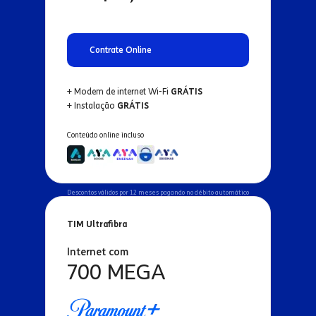
Contrate Online
+ Modem de internet Wi-Fi
GRÁTIS
+ Instalação
GRÁTIS
Conteúdo online incluso
Descontos válidos por 12 meses pagando no débito automático
TIM Ultrafibra
Internet com
700 MEGA