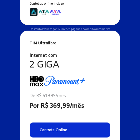
Conteúdo online incluso
Descontos válidos por 12 meses pagando no débito automático
TIM Ultrafibra
Internet com
2 GIGA
De R$ 419,99/mês
Por R$ 369,99/mês
Contrate Online