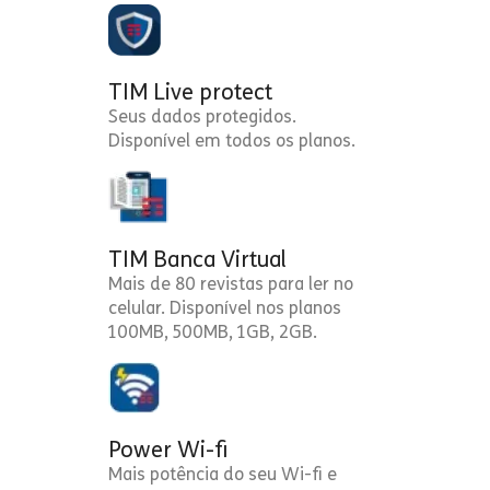
TIM Live protect
Seus dados protegidos.
Disponível em todos os planos.
TIM Banca Virtual
Mais de 80 revistas para ler no
celular. Disponível nos planos
100MB, 500MB, 1GB, 2GB.
Power Wi-fi
Mais potência do seu Wi-fi e