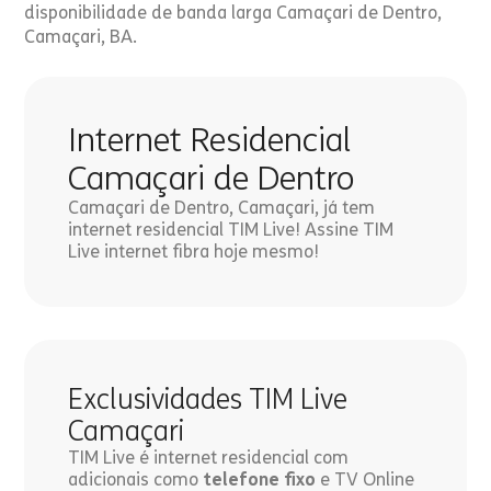
disponibilidade de banda larga Camaçari de Dentro,
Camaçari, BA.
Internet Residencial
Camaçari de Dentro
Camaçari de Dentro, Camaçari, já tem
internet residencial TIM Live! Assine TIM
Live internet fibra hoje mesmo!
Exclusividades TIM Live
Camaçari
TIM Live é internet residencial com
adicionais como
telefone fixo
e TV Online