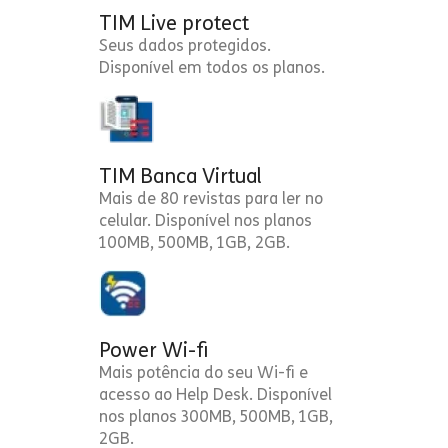
TIM Live protect
Seus dados protegidos.
Disponível em todos os planos.
TIM Banca Virtual
Mais de 80 revistas para ler no
celular. Disponível nos planos
100MB, 500MB, 1GB, 2GB.
Power Wi-fi
Mais potência do seu Wi-fi e
acesso ao Help Desk. Disponível
nos planos 300MB, 500MB, 1GB,
2GB.