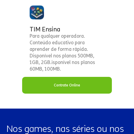
TIM Ensina
Para qualquer operadora.
Conteúdo educativo para
aprender de forma rápida.
Disponível nos planos 500MB,
1GB, 2GB.isponível nos planos
60MB, 100MB.
Contrate Online
Nos games, nas séries ou nos