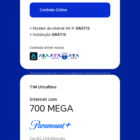
Contrate Online
+ Modem de internet Wi-Fi
GRÁTIS
+ Instalação
GRÁTIS
Conteúdo online incluso
Descontos válidos por 12 meses pagando no débito automático
TIM Ultrafibra
Internet com
700 MEGA
De R$ 159,99/mês