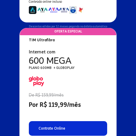
Conteúdo online incluso
Descontos válidos por 12 meses pagando no débito automático
OFERTA ESPECIAL
TIM Ultrafibra
Internet com
600 MEGA
PLANO 600MB + GLOBOPLAY
De R$ 159,99/mês
Por R$ 119,99/mês
Contrate Online