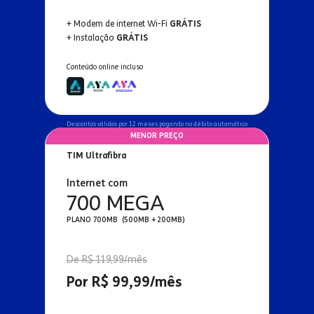
+ Modem de internet Wi-Fi
GRÁTIS
+ Instalação
GRÁTIS
Conteúdo online incluso
Descontos válidos por 12 meses pagando no débito automático
MENOR PREÇO
TIM Ultrafibra
Internet com
700 MEGA
PLANO 700MB (500MB + 200MB)
De R$ 119,99/mês
Por R$ 99,99/mês