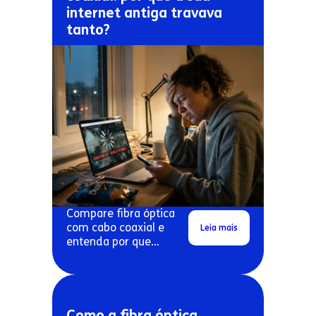
internet antiga travava
tanto?
Compare fibra óptica
com cabo coaxial e
Leia mais
entenda por que
conexões antigas
costumam travar mais.
Como a fibra óptica