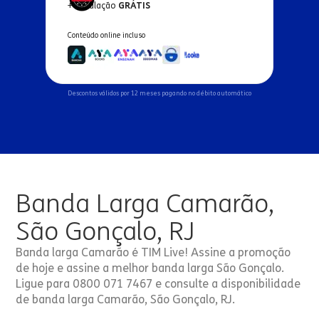
+ Instalação
GRÁTIS
Conteúdo online incluso
Descontos válidos por 12 meses pagando no débito automático
Banda Larga Camarão,
São Gonçalo, RJ
Banda larga Camarão é TIM Live! Assine a promoção
de hoje e assine a melhor banda larga São Gonçalo.
Ligue para 0800 071 7467 e consulte a disponibilidade
de banda larga Camarão, São Gonçalo, RJ.