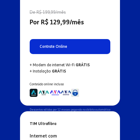
De R$ 199,99/mês
Por R$ 129,99/mês
Contrate Online
+ Modem de internet Wi-Fi
GRÁTIS
+ Instalação
GRÁTIS
Conteúdo online incluso
Descontos válidos por 12 meses pagando no débito automático
TIM Ultrafibra
Internet com