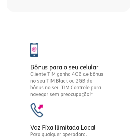
Bônus para o seu celular
Cliente TIM ganha 4GB de bônus
no seu TIM Black ou 2GB de
bônus no seu TIM Controle para
navegar sem preocupação!*
Voz Fixa Ilimitada Local
Para qualquer operadora.