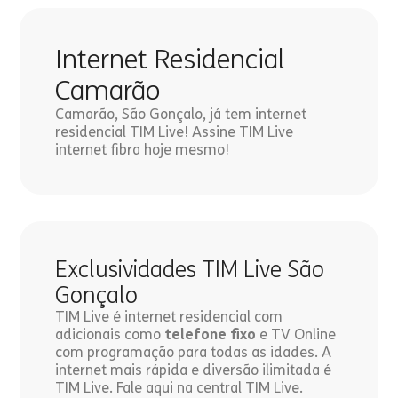
Internet Residencial
Camarão
Camarão, São Gonçalo, já tem internet
residencial TIM Live! Assine TIM Live
internet fibra hoje mesmo!
Exclusividades TIM Live São
Gonçalo
TIM Live é internet residencial com
adicionais como
telefone fixo
e TV Online
com programação para todas as idades. A
internet mais rápida e diversão ilimitada é
TIM Live. Fale aqui na central TIM Live.