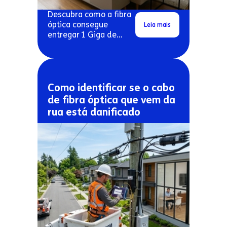
Descubra como a fibra
óptica consegue
Leia mais
entregar 1 Giga de
velocidade real em
conexões residenciais.
Como identificar se o cabo
de fibra óptica que vem da
rua está danificado