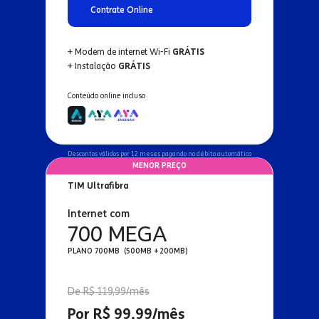
Contrate Online
+ Modem de internet Wi-Fi
GRÁTIS
+ Instalação
GRÁTIS
Conteúdo online incluso
Descontos válidos por 12 meses pagando no débito automático
MENOR PREÇO
TIM Ultrafibra
Internet com
700 MEGA
PLANO 700MB (500MB + 200MB)
De R$ 119,99/mês
Por R$ 99,99/mês