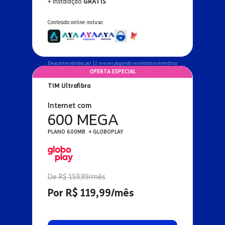
+ Instalação
GRÁTIS
Conteúdo online incluso
Descontos válidos por 12 meses pagando no débito automático
OFERTA ESPECIAL
TIM Ultrafibra
Internet com
600 MEGA
PLANO 600MB + GLOBOPLAY
De R$ 159,99/mês
Por R$ 119,99/mês