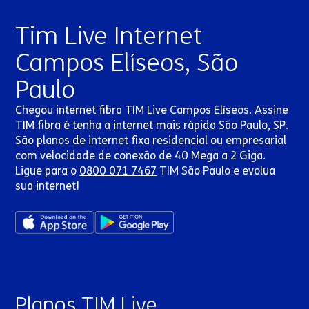
Tim Live Internet
Campos Elíseos, São
Paulo
Chegou internet fibra TIM Live Campos Elíseos. Assine
TIM fibra é tenha a internet mais rápida São Paulo, SP.
São planos de internet fixa residencial ou empresarial
com velocidade de conexão de 40 Mega a 2 Giga.
Ligue para o
0800 071 7467
TIM São Paulo e evolua
sua internet!
Planos TIM Live