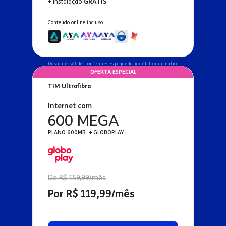
+ Instalação
GRÁTIS
Conteúdo online incluso
Descontos válidos por 12 meses pagando no débito automático
OFERTA ESPECIAL
TIM Ultrafibra
Internet com
600 MEGA
PLANO 600MB + GLOBOPLAY
De R$ 159,99/mês
Por R$ 119,99/mês