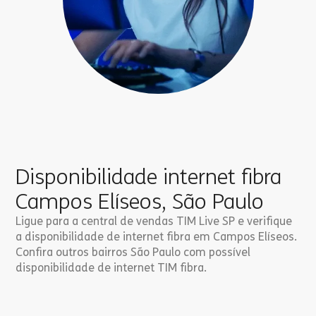
Disponibilidade internet fibra
Campos Elíseos, São Paulo
Ligue para a central de vendas TIM Live SP e verifique
a disponibilidade de internet fibra em Campos Elíseos.
Confira outros bairros São Paulo com possível
disponibilidade de internet TIM fibra.