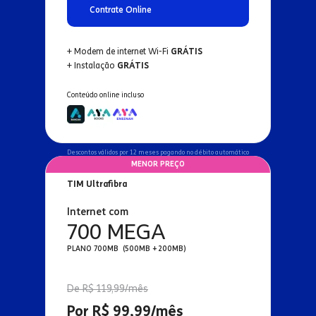
Contrate Online
+ Modem de internet Wi-Fi
GRÁTIS
+ Instalação
GRÁTIS
Conteúdo online incluso
Descontos válidos por 12 meses pagando no débito automático
MENOR PREÇO
TIM Ultrafibra
Internet com
700 MEGA
PLANO 700MB (500MB + 200MB)
De R$ 119,99/mês
Por R$ 99,99/mês