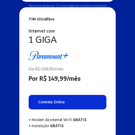
Descontos válidos por 12 meses pagando no débito automático
TIM Ultrafibra
Internet com
1 GIGA
De R$ 199,99/mês
Por R$ 149,99/mês
Contrate Online
+ Modem de internet Wi-Fi
GRÁTIS
+ Instalação
GRÁTIS