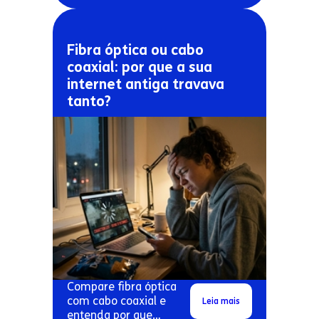
chuva.
Fibra óptica ou cabo
coaxial: por que a sua
internet antiga travava
tanto?
Compare fibra óptica
com cabo coaxial e
Leia mais
entenda por que