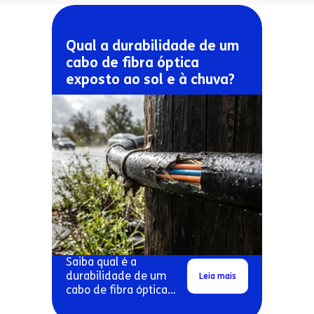
Qual a durabilidade de um
cabo de fibra óptica
exposto ao sol e à chuva?
Saiba qual é a
durabilidade de um
Leia mais
cabo de fibra óptica
exposto ao sol e à