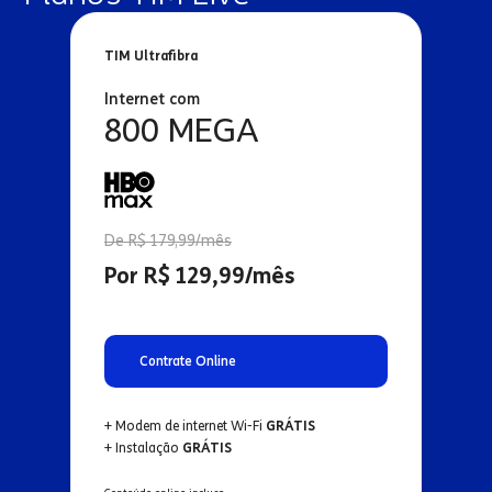
TIM Ultrafibra
Internet com
800 MEGA
De R$ 179,99/mês
Por R$ 129,99/mês
Contrate Online
+ Modem de internet Wi-Fi
GRÁTIS
+ Instalação
GRÁTIS