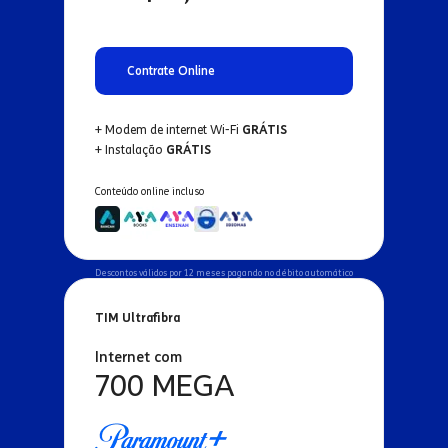
Contrate Online
+ Modem de internet Wi-Fi
GRÁTIS
+ Instalação
GRÁTIS
Conteúdo online incluso
Descontos válidos por 12 meses pagando no débito automático
TIM Ultrafibra
Internet com
700 MEGA