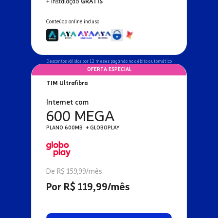
+ Instalação
GRÁTIS
Conteúdo online incluso
Descontos válidos por 12 meses pagando no débito automático
OFERTA ESPECIAL
TIM Ultrafibra
Internet com
600 MEGA
PLANO 600MB + GLOBOPLAY
De R$ 159,99/mês
Por R$ 119,99/mês