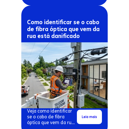
conexões residenciais.
Como identificar se o cabo
de fibra óptica que vem da
rua está danificado
Veja como identificar
se o cabo de fibra
Leia mais
óptica que vem da rua
pode estar danificado.