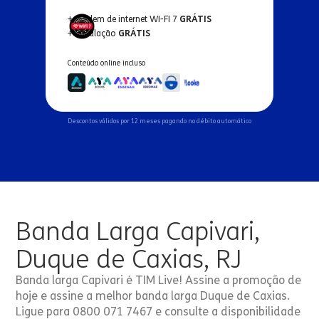
+ Modem de internet WI-FI 7
GRÁTIS
+ Instalação
GRÁTIS
Conteúdo online incluso
Descontos válidos por 12 meses pagando no débito automático
Banda Larga Capivari,
Duque de Caxias, RJ
Banda larga Capivari é TIM Live! Assine a promoção de
hoje e assine a melhor banda larga Duque de Caxias.
Ligue para 0800 071 7467 e consulte a disponibilidade