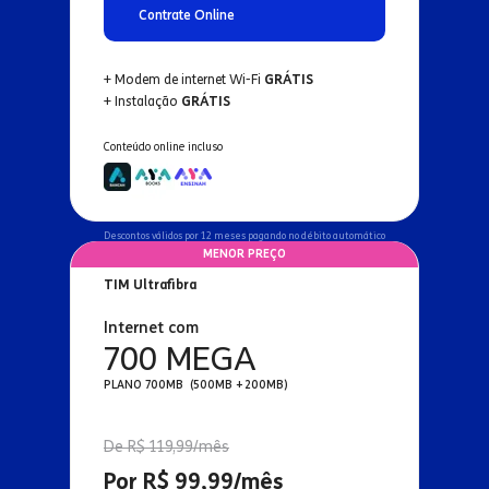
Contrate Online
+ Modem de internet Wi-Fi
GRÁTIS
+ Instalação
GRÁTIS
Conteúdo online incluso
Descontos válidos por 12 meses pagando no débito automático
MENOR PREÇO
TIM Ultrafibra
Internet com
700 MEGA
PLANO 700MB (500MB + 200MB)
De R$ 119,99/mês
Por R$ 99,99/mês