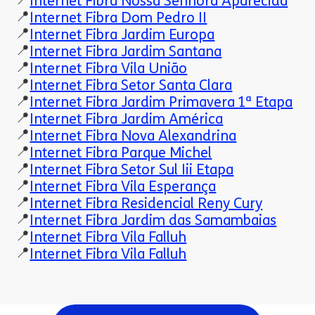
Internet Fibra Nossa Senhora Aparecida
📍
Internet Fibra Dom Pedro II
📍
Internet Fibra Jardim Europa
📍
Internet Fibra Jardim Santana
📍
Internet Fibra Vila União
📍
Internet Fibra Setor Santa Clara
📍
Internet Fibra Jardim Primavera 1ª Etapa
📍
Internet Fibra Jardim América
📍
Internet Fibra Nova Alexandrina
📍
Internet Fibra Parque Michel
📍
Internet Fibra Setor Sul Iii Etapa
📍
Internet Fibra Vila Esperança
📍
Internet Fibra Residencial Reny Cury
📍
Internet Fibra Jardim das Samambaias
📍
Internet Fibra Vila Falluh
📍
Internet Fibra Vila Falluh