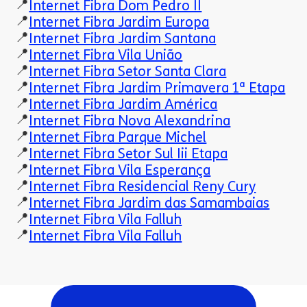
📍
Internet Fibra Dom Pedro II
📍
Internet Fibra Jardim Europa
📍
Internet Fibra Jardim Santana
📍
Internet Fibra Vila União
📍
Internet Fibra Setor Santa Clara
📍
Internet Fibra Jardim Primavera 1ª Etapa
📍
Internet Fibra Jardim América
📍
Internet Fibra Nova Alexandrina
📍
Internet Fibra Parque Michel
📍
Internet Fibra Setor Sul Iii Etapa
📍
Internet Fibra Vila Esperança
📍
Internet Fibra Residencial Reny Cury
📍
Internet Fibra Jardim das Samambaias
📍
Internet Fibra Vila Falluh
📍
Internet Fibra Vila Falluh