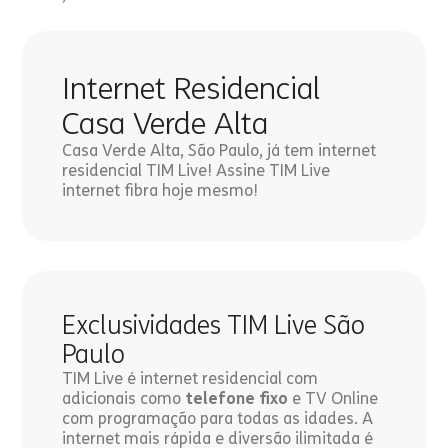
Internet Residencial
Casa Verde Alta
Casa Verde Alta, São Paulo, já tem internet
residencial TIM Live! Assine TIM Live
internet fibra hoje mesmo!
Exclusividades TIM Live São
Paulo
TIM Live é internet residencial com
adicionais como
telefone fixo
e TV Online
com programação para todas as idades. A
internet mais rápida e diversão ilimitada é