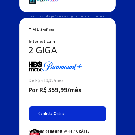
Descontos válidos por 12 meses pagando no débito automático
TIM Ultrafibra
Internet com
2 GIGA
De R$ 419,99/mês
Por R$ 369,99/mês
Contrate Online
+ Modem de internet WI-FI 7
GRÁTIS