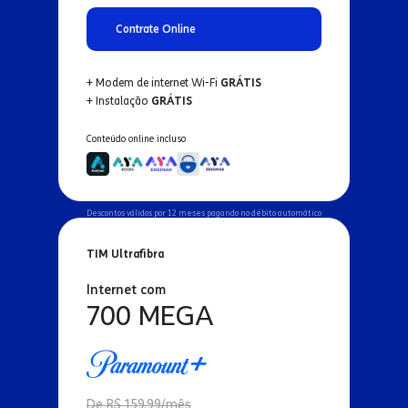
Contrate Online
+ Modem de internet Wi-Fi
GRÁTIS
+ Instalação
GRÁTIS
Conteúdo online incluso
Descontos válidos por 12 meses pagando no débito automático
TIM Ultrafibra
Internet com
700 MEGA
De R$ 159,99/mês