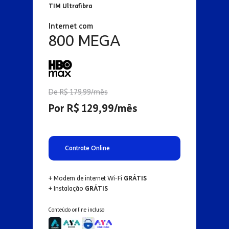
TIM Ultrafibra
Internet com
800 MEGA
De R$ 179,99/mês
Por R$ 129,99/mês
Contrate Online
+ Modem de internet Wi-Fi
GRÁTIS
+ Instalação
GRÁTIS
Conteúdo online incluso