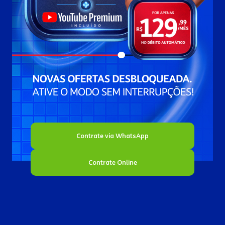
Contrate via WhatsApp
Contrate Online