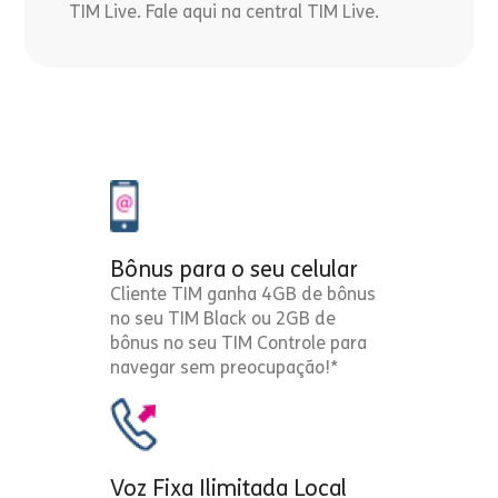
TIM Live. Fale aqui na central TIM Live.
Bônus para o seu celular
Cliente TIM ganha 4GB de bônus
no seu TIM Black ou 2GB de
bônus no seu TIM Controle para
navegar sem preocupação!*
Voz Fixa Ilimitada Local