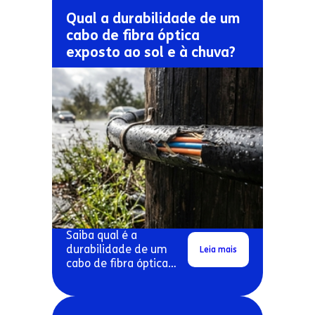
Qual a durabilidade de um
cabo de fibra óptica
exposto ao sol e à chuva?
Saiba qual é a
durabilidade de um
Leia mais
cabo de fibra óptica
exposto ao sol e à
chuva.