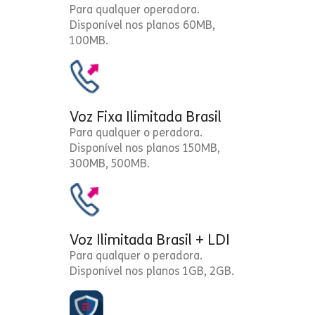
Para qualquer operadora.
Disponível nos planos 60MB,
100MB.
Voz Fixa Ilimitada Brasil
Para qualquer o peradora.
Disponível nos planos 150MB,
300MB, 500MB.
Voz Ilimitada Brasil + LDI
Para qualquer o peradora.
Disponível nos planos 1GB, 2GB.