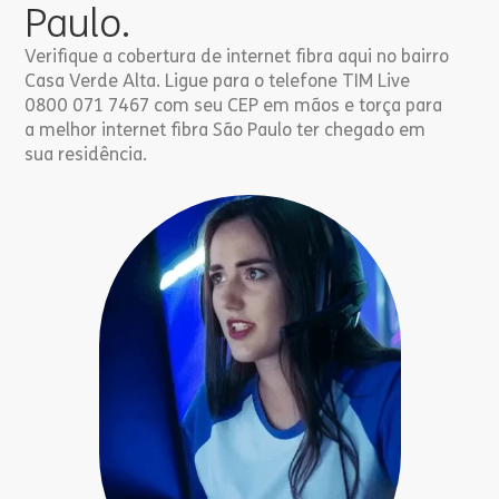
Paulo.
Verifique a cobertura de internet fibra aqui no bairro
Casa Verde Alta. Ligue para o telefone TIM Live
0800 071 7467 com seu CEP em mãos e torça para
a melhor internet fibra São Paulo ter chegado em
sua residência.