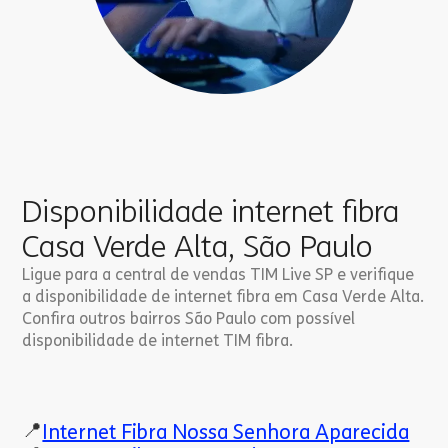
Disponibilidade internet fibra
Casa Verde Alta, São Paulo
Ligue para a central de vendas TIM Live SP e verifique
a disponibilidade de internet fibra em Casa Verde Alta.
Confira outros bairros São Paulo com possível
disponibilidade de internet TIM fibra.
📍
Internet Fibra Nossa Senhora Aparecida