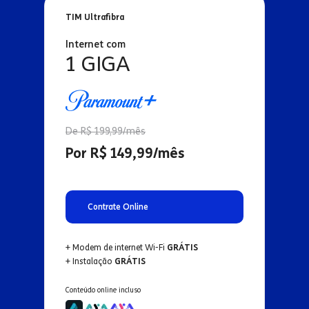
TIM Ultrafibra
Internet com
1 GIGA
De R$ 199,99/mês
Por R$ 149,99/mês
Contrate Online
+ Modem de internet Wi-Fi
GRÁTIS
+ Instalação
GRÁTIS
Conteúdo online incluso