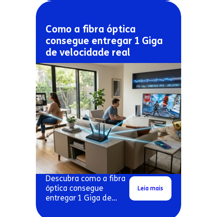
Como a fibra óptica
consegue entregar 1 Giga
de velocidade real
Descubra como a fibra
óptica consegue
Leia mais
entregar 1 Giga de
velocidade real em