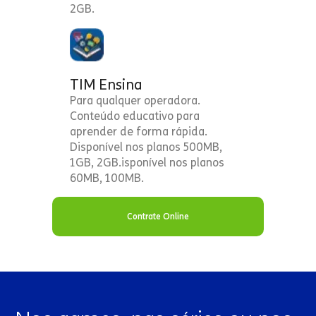
2GB.
TIM Ensina
Para qualquer operadora.
Conteúdo educativo para
aprender de forma rápida.
Disponível nos planos 500MB,
1GB, 2GB.isponível nos planos
60MB, 100MB.
Contrate Online