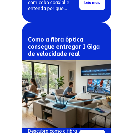
com cabo coaxial e
Leia mais
entenda por que
conexões antigas
costumam travar mais.
Como a fibra óptica
consegue entregar 1 Giga
de velocidade real
Descubra como a fibra