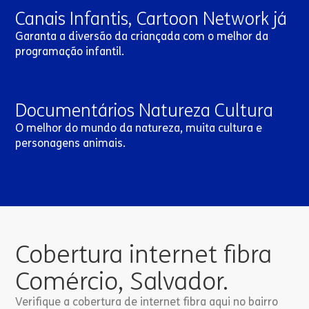
Canais Infantis, Cartoon Network já
Garanta a diversão da criançada com o melhor da
programação infantil.
Documentários Natureza Cultura
O melhor do mundo da natureza, muita cultura e
personagens animais.
Cobertura internet fibra
Comércio, Salvador.
Verifique a cobertura de internet fibra aqui no bairro