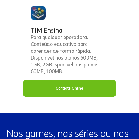
TIM Ensina
Para qualquer operadora.
Conteúdo educativo para
aprender de forma rápida.
Disponível nos planos 500MB,
1GB, 2GB.isponível nos planos
60MB, 100MB.
Contrate Online
Nos games, nas séries ou nos