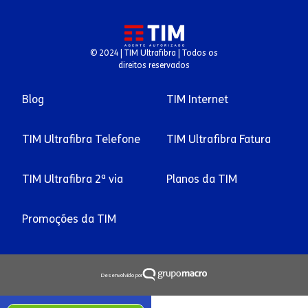
© 2024 | TIM Ultrafibra | Todos os
direitos reservados
Blog
TIM Internet
TIM Ultrafibra Telefone
TIM Ultrafibra Fatura
TIM Ultrafibra 2ª via
Planos da TIM
Promoções da TIM
Desenvolvido por