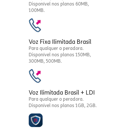
Disponível nos planos 60MB,
100MB.
Voz Fixa Ilimitada Brasil
Para qualquer o peradora.
Disponível nos planos 150MB,
300MB, 500MB.
Voz Ilimitada Brasil + LDI
Para qualquer o peradora.
Disponível nos planos 1GB, 2GB.