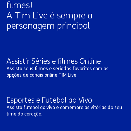
filmes!
A Tim Live é sempre a
personagem principal
Assistir Séries e filmes Online
Assista seus filmes e seriados favoritos com as
opções de canais online TIM Live
Esportes e Futebol ao Vivo
Assista futebol ao vivo e comemore as vitórias do seu
time do coração.