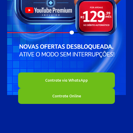
Contrate via WhatsApp
Contrate Online