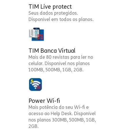
TIM Live protect
Seus dados protegidos.
Disponível em todos os planos.
TIM Banca Virtual
Mais de 80 revistas para ler no
celular. Disponível nos planos
100MB, 500MB, 1GB, 2GB.
Power Wi-fi
Mais potência do seu Wi-fi e
acesso ao Help Desk. Disponível
nos planos 300MB, 500MB, 1GB,
2GB.