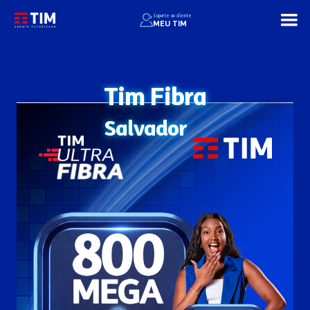
Suporte ao cliente
MEU TIM
Tim Fibra
Salvador