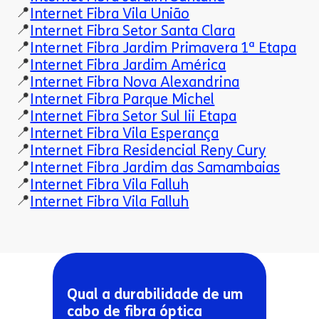
📍
Internet Fibra Vila União
📍
Internet Fibra Setor Santa Clara
📍
Internet Fibra Jardim Primavera 1ª Etapa
📍
Internet Fibra Jardim América
📍
Internet Fibra Nova Alexandrina
📍
Internet Fibra Parque Michel
📍
Internet Fibra Setor Sul Iii Etapa
📍
Internet Fibra Vila Esperança
📍
Internet Fibra Residencial Reny Cury
📍
Internet Fibra Jardim das Samambaias
📍
Internet Fibra Vila Falluh
📍
Internet Fibra Vila Falluh
Qual a durabilidade de um
cabo de fibra óptica