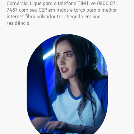
Comércio. Ligue para o telefone TIM Live 0800 071
7467 com seu CEP em mãos e torça para a melhor
internet fibra Salvador ter chegado em sua
residência.