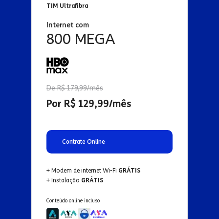
TIM Ultrafibra
Internet com
800 MEGA
De R$ 179,99/mês
Por R$ 129,99/mês
Contrate Online
+ Modem de internet Wi-Fi
GRÁTIS
+ Instalação
GRÁTIS
Conteúdo online incluso