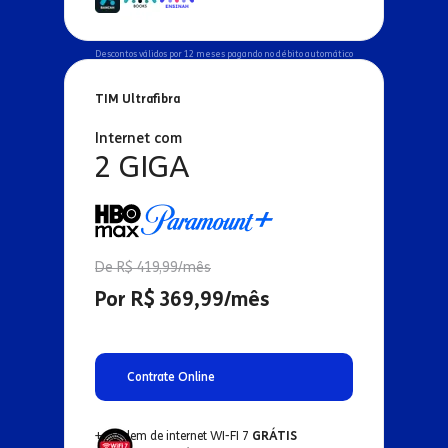
Descontos válidos por 12 meses pagando no débito automático
TIM Ultrafibra
Internet com
2 GIGA
De R$ 419,99/mês
Por R$ 369,99/mês
Contrate Online
+ Modem de internet WI-FI 7
GRÁTIS