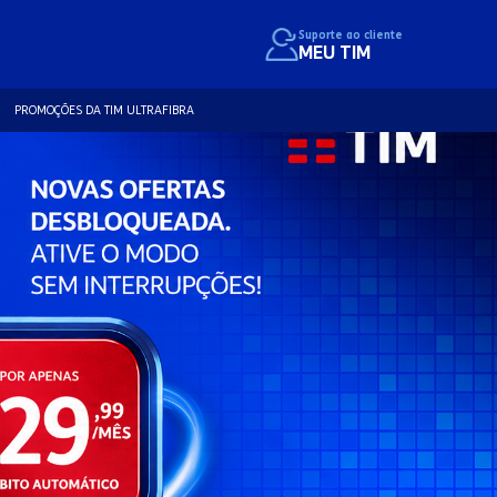
Suporte ao cliente
MEU TIM
PROMOÇÕES DA TIM ULTRAFIBRA