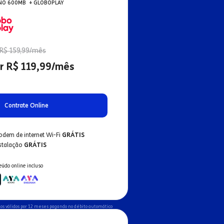
NO 600MB + GLOBOPLAY
R$ 159,99/mês
r R$ 119,99/mês
Contrate Online
odem de internet Wi-Fi
GRÁTIS
nstalação
GRÁTIS
eúdo online incluso
os válidos por 12 meses pagando no débito automático