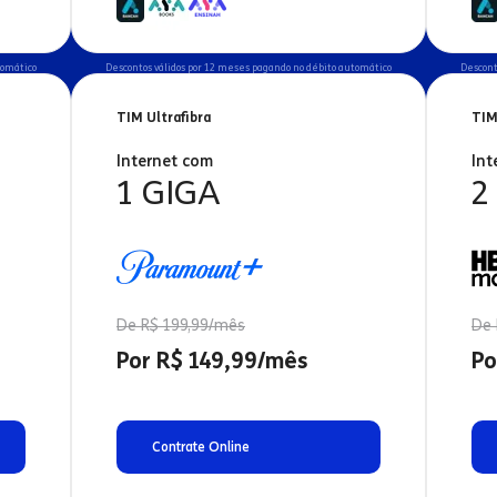
tomático
Descontos válidos por 12 meses pagando no débito automático
Descont
TIM Ultrafibra
TIM
Internet com
Int
1 GIGA
2
De R$ 199,99/mês
De 
Por R$ 149,99/mês
Po
Contrate Online