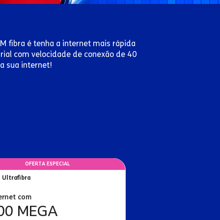
M fibra é tenha a internet mais rápida
arial com velocidade de conexão de 40
 sua internet!
OFERTA ESPECIAL
 Ultrafibra
ernet com
00 MEGA