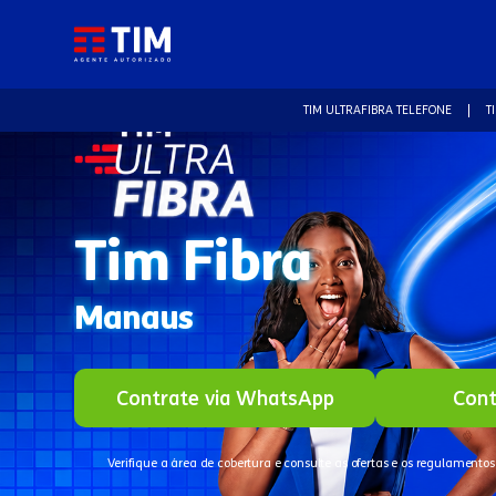
TIM ULTRAFIBRA TELEFONE
T
Tim Fibra
Manaus
Contrate via WhatsApp
Cont
Verifique a área de cobertura e consulte as ofertas e os regulamentos