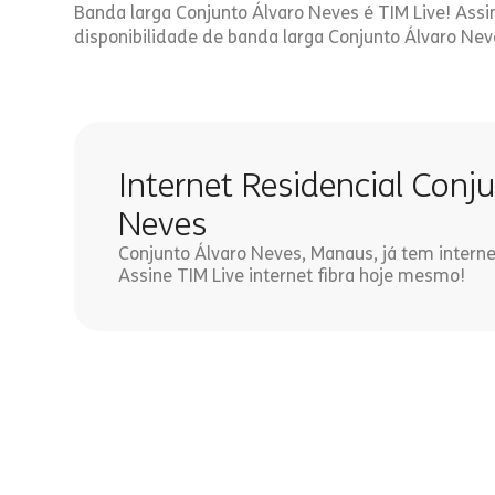
Banda larga Conjunto Álvaro Neves é TIM Live! Ass
disponibilidade de banda larga Conjunto Álvaro Ne
Internet Residencial Conj
Neves
Conjunto Álvaro Neves, Manaus, já tem internet
Assine TIM Live internet fibra hoje mesmo!