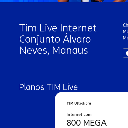
Tim Live Internet
Ch
Ma
Conjunto Álvaro
Me
Neves, Manaus
Planos TIM Live
TIM Ultrafibra
Internet com
800 MEGA