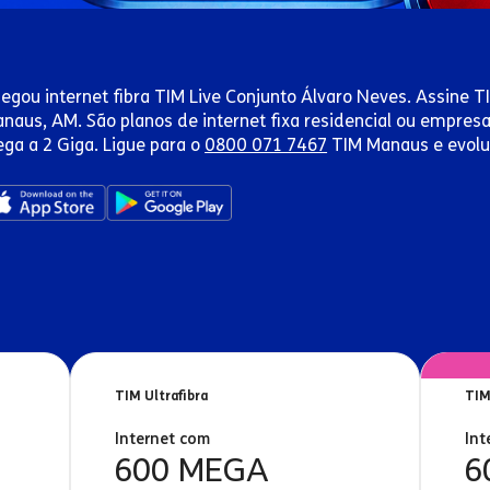
egou internet fibra TIM Live Conjunto Álvaro Neves. Assine TI
naus, AM. São planos de internet fixa residencial ou empres
ga a 2 Giga. Ligue para o
0800 071 7467
TIM Manaus e evolua
TIM Ultrafibra
TIM
Internet com
Int
600 MEGA
6