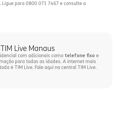
. Ligue para 0800 071 7467 e consulte a
 TIM Live Manaus
esidencial com adicionais como
telefone fixo
e
ação para todas as idades. A internet mais
tada é TIM Live. Fale aqui na central TIM Live.