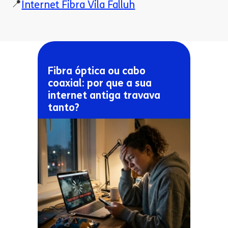
📍
Internet Fibra Vila Falluh
Fibra óptica ou cabo
coaxial: por que a sua
internet antiga travava
tanto?