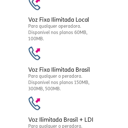
Voz Fixa Ilimitada Local
Para qualquer operadora.
Disponível nos planos 60MB,
100MB.
Voz Fixa Ilimitada Brasil
Para qualquer o peradora.
Disponível nos planos 150MB,
300MB, 500MB.
Voz Ilimitada Brasil + LDI
Para qualquer o peradora.