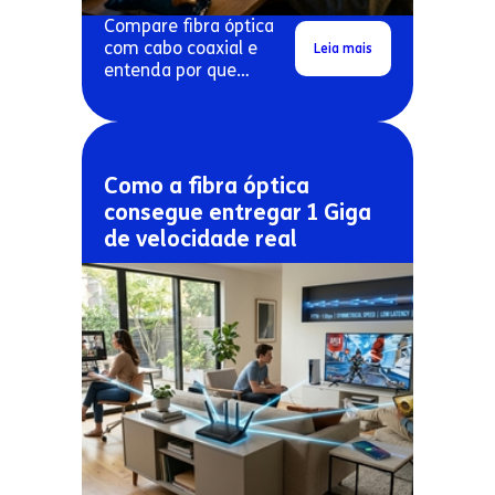
Compare fibra óptica
com cabo coaxial e
Leia mais
entenda por que
conexões antigas
costumam travar mais.
Como a fibra óptica
consegue entregar 1 Giga
de velocidade real