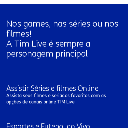
Nos games, nas séries ou nos
filmes!
A Tim Live é sempre a
personagem principal
Assistir Séries e filmes Online
Assista seus filmes e seriados favoritos com as
opções de canais online TIM Live
Esportes e Futebol ao Vivo