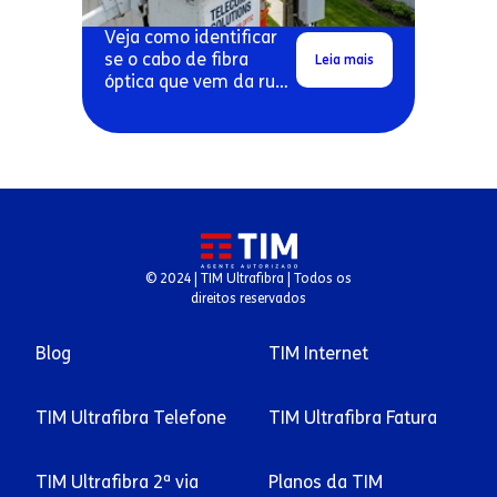
Veja como identificar
se o cabo de fibra
Leia mais
óptica que vem da rua
pode estar danificado.
© 2024 | TIM Ultrafibra | Todos os
direitos reservados
Blog
TIM Internet
TIM Ultrafibra Telefone
TIM Ultrafibra Fatura
TIM Ultrafibra 2ª via
Planos da TIM