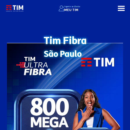
Suporte ao cliente
MEU TIM
Tim Fibra
São Paulo