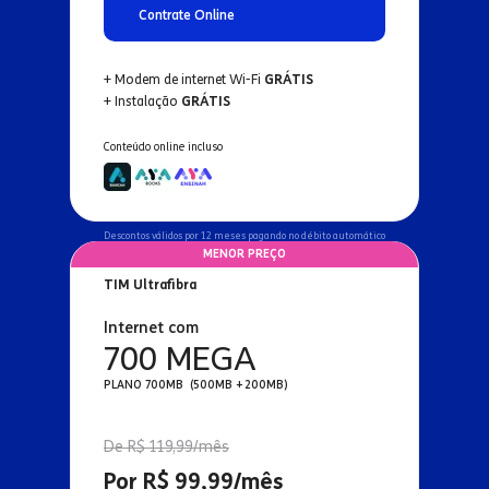
Contrate Online
+ Modem de internet Wi-Fi
GRÁTIS
+ Instalação
GRÁTIS
Conteúdo online incluso
Descontos válidos por 12 meses pagando no débito automático
MENOR PREÇO
TIM Ultrafibra
Internet com
700 MEGA
PLANO 700MB (500MB + 200MB)
De R$ 119,99/mês
Por R$ 99,99/mês