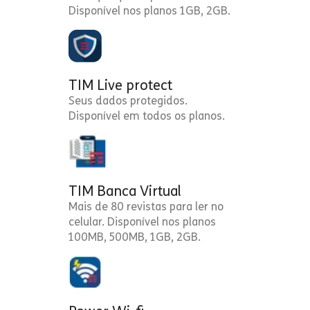
Disponível nos planos 1GB, 2GB.
TIM Live protect
Seus dados protegidos.
Disponível em todos os planos.
TIM Banca Virtual
Mais de 80 revistas para ler no
celular. Disponível nos planos
100MB, 500MB, 1GB, 2GB.