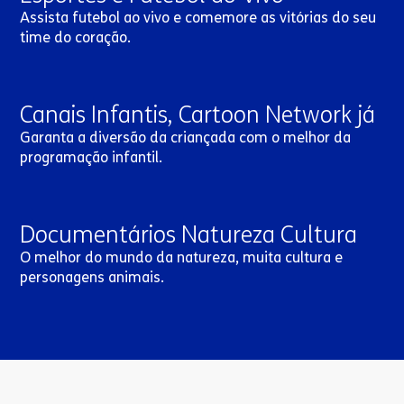
Assista futebol ao vivo e comemore as vitórias do seu
time do coração.
Canais Infantis, Cartoon Network já
Garanta a diversão da criançada com o melhor da
programação infantil.
Documentários Natureza Cultura
O melhor do mundo da natureza, muita cultura e
personagens animais.