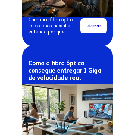
Compare fibra óptica
com cabo coaxial e
Leia mais
entenda por que
conexões antigas
costumam travar mais.
Como a fibra óptica
consegue entregar 1 Giga
de velocidade real