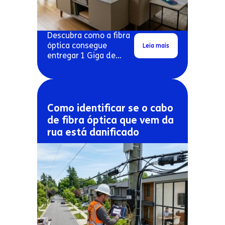
Descubra como a fibra
óptica consegue
Leia mais
entregar 1 Giga de
velocidade real em
conexões residenciais.
Como identificar se o cabo
de fibra óptica que vem da
rua está danificado