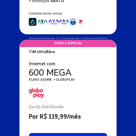
+ Instalação
GRÁTIS
Conteúdo online incluso
Descontos válidos por 12 meses pagando no débito automático
OFERTA ESPECIAL
TIM Ultrafibra
Internet com
600 MEGA
PLANO 600MB + GLOBOPLAY
De R$ 159,99/mês
Por R$ 119,99/mês