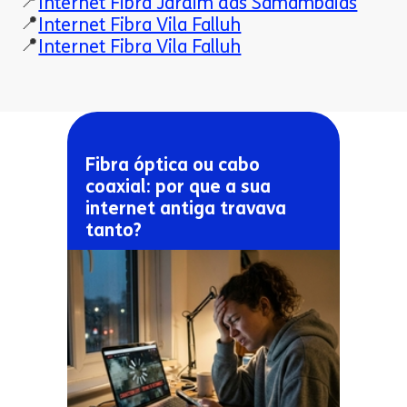
📍
Internet Fibra Jardim das Samambaias
📍
Internet Fibra Vila Falluh
📍
Internet Fibra Vila Falluh
Fibra óptica ou cabo
coaxial: por que a sua
internet antiga travava
tanto?