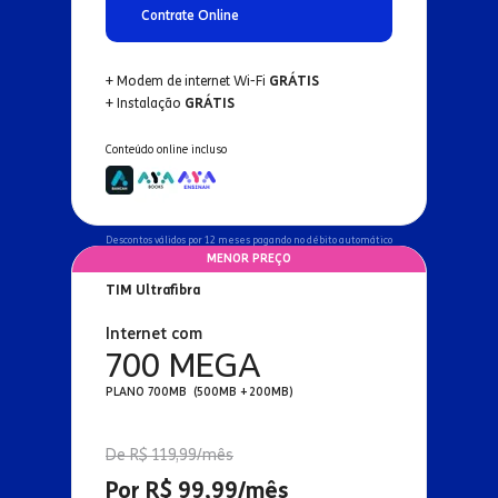
Contrate Online
+ Modem de internet Wi-Fi
GRÁTIS
+ Instalação
GRÁTIS
Conteúdo online incluso
Descontos válidos por 12 meses pagando no débito automático
MENOR PREÇO
TIM Ultrafibra
Internet com
700 MEGA
PLANO 700MB (500MB + 200MB)
De R$ 119,99/mês
Por R$ 99,99/mês