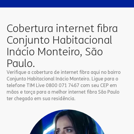
Cobertura internet fibra
Conjunto Habitacional
Inácio Monteiro, São
Paulo.
Verifique a cobertura de internet fibra aqui no bairro
Conjunto Habitacional Inácio Monteiro. Ligue para o
telefone TIM Live 0800 071 7467 com seu CEP em
mãos e torça para a melhor internet fibra São Paulo
ter chegado em sua residência.