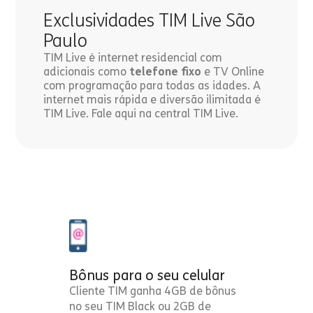
Exclusividades TIM Live São
Paulo
TIM Live é internet residencial com
adicionais como
telefone fixo
e TV Online
com programação para todas as idades. A
internet mais rápida e diversão ilimitada é
TIM Live. Fale aqui na central TIM Live.
Bônus para o seu celular
Cliente TIM ganha 4GB de bônus
no seu TIM Black ou 2GB de