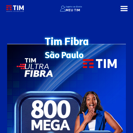
Suporte ao cliente
MEU TIM
Tim Fibra
São Paulo