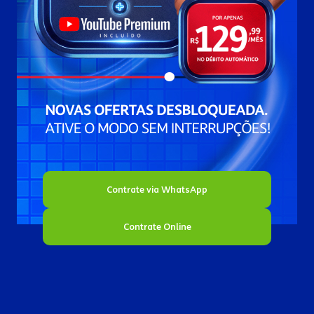
Contrate via WhatsApp
Contrate Online