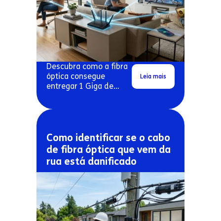
Descubra como a fibra
óptica consegue
Leia mais
entregar 1 Giga de
velocidade real em
conexões residenciais.
Como identificar se o cabo
de fibra óptica que vem da
rua está danificado