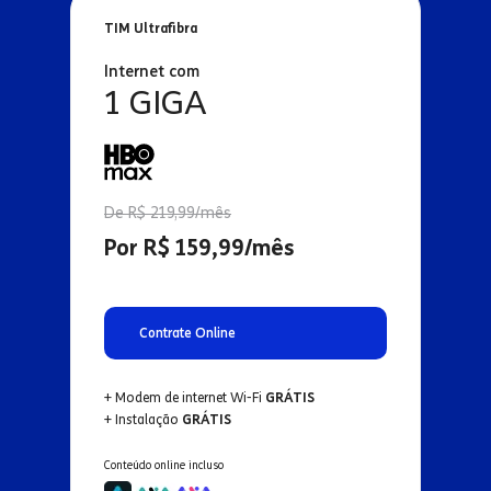
TIM Ultrafibra
Internet com
1 GIGA
De R$ 219,99/mês
Por R$ 159,99/mês
Contrate Online
+ Modem de internet Wi-Fi
GRÁTIS
+ Instalação
GRÁTIS
Conteúdo online incluso