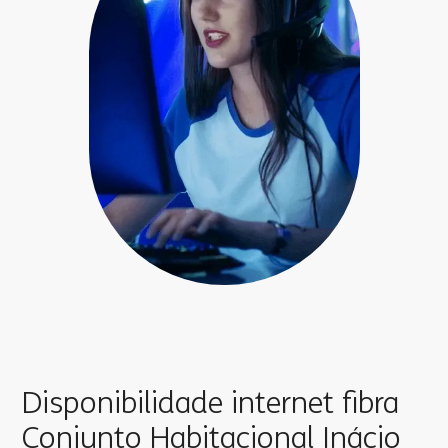
Disponibilidade internet fibra
Conjunto Habitacional Inácio