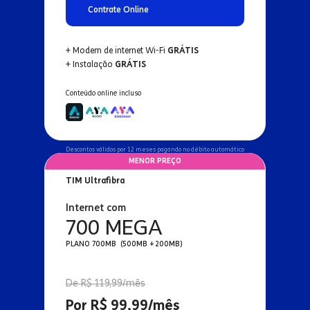
Contrate Online
+ Modem de internet Wi-Fi
GRÁTIS
+ Instalação
GRÁTIS
Conteúdo online incluso
Descontos válidos por 12 meses pagando no débito automático
MENOR PREÇO
TIM Ultrafibra
Internet com
700 MEGA
PLANO 700MB (500MB + 200MB)
De R$ 119,99/mês
Por R$ 99,99/mês