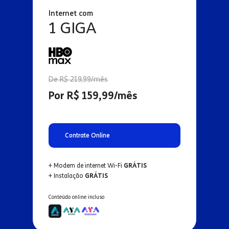
Internet com
1 GIGA
De R$ 219,99/mês
Por R$ 159,99/mês
Contrate Online
+ Modem de internet Wi-Fi
GRÁTIS
+ Instalação
GRÁTIS
Conteúdo online incluso