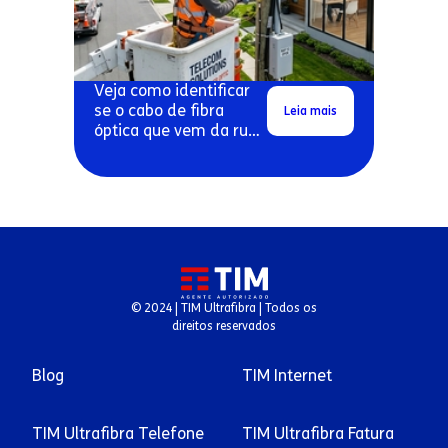
Veja como identificar
se o cabo de fibra
Leia mais
óptica que vem da rua
pode estar danificado.
© 2024 | TIM Ultrafibra | Todos os
direitos reservados
Blog
TIM Internet
TIM Ultrafibra Telefone
TIM Ultrafibra Fatura