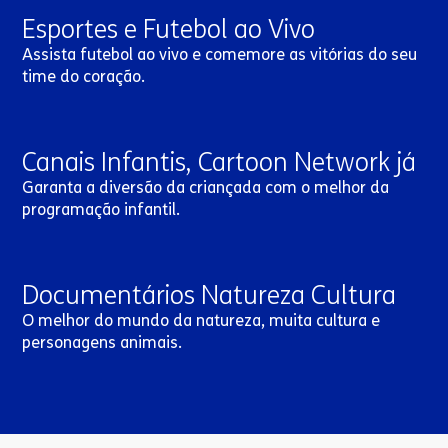
Esportes e Futebol ao Vivo
Assista futebol ao vivo e comemore as vitórias do seu
time do coração.
Canais Infantis, Cartoon Network já
Garanta a diversão da criançada com o melhor da
programação infantil.
Documentários Natureza Cultura
O melhor do mundo da natureza, muita cultura e
personagens animais.