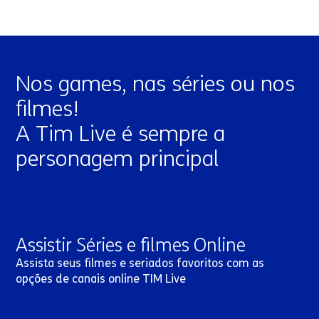
Nos games, nas séries ou nos
filmes!
A Tim Live é sempre a
personagem principal
Assistir Séries e filmes Online
Assista seus filmes e seriados favoritos com as
opções de canais online TIM Live