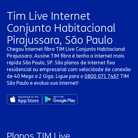
Tim Live Internet
Conjunto Habitacional
Pirajussara, São Paulo
Chegou internet fibra TIM Live Conjunto Habitacional
Pirajussara. Assine TIM fibra é tenha a internet mais
rápida São Paulo, SP. São planos de internet fixa
residencial ou empresarial com velocidade de conexão
de 40 Mega a 2 Giga. Ligue para o
0800 071 7467
TIM
São Paulo e evolua sua internet!
Planos TIM Live