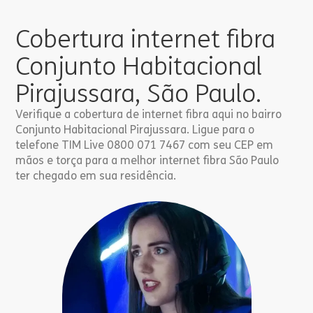
Cobertura internet fibra
Conjunto Habitacional
Pirajussara, São Paulo.
Verifique a cobertura de internet fibra aqui no bairro
Conjunto Habitacional Pirajussara. Ligue para o
telefone TIM Live 0800 071 7467 com seu CEP em
mãos e torça para a melhor internet fibra São Paulo
ter chegado em sua residência.