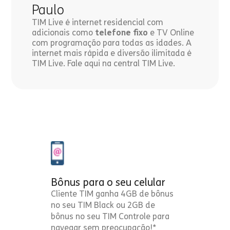
Paulo
TIM Live é internet residencial com
adicionais como
telefone fixo
e TV Online
com programação para todas as idades. A
internet mais rápida e diversão ilimitada é
TIM Live. Fale aqui na central TIM Live.
Bônus para o seu celular
Cliente TIM ganha 4GB de bônus
no seu TIM Black ou 2GB de
bônus no seu TIM Controle para
navegar sem preocupação!*