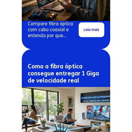
Compare fibra óptica
com cabo coaxial e
Leia mais
entenda por que
conexões antigas
costumam travar mais.
Como a fibra óptica
consegue entregar 1 Giga
de velocidade real