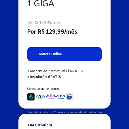
1 GIGA
De R$ 199,99/mês
Por R$ 129,99/mês
Contrate Online
+ Modem de internet Wi-Fi
GRÁTIS
+ Instalação
GRÁTIS
Conteúdo online incluso
Descontos válidos por 12 meses pagando no débito automático
TIM Ultrafibra