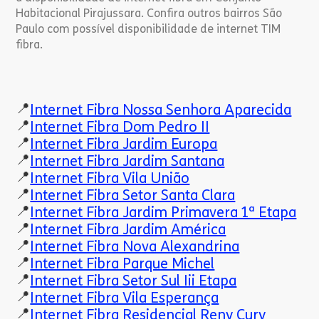
Habitacional Pirajussara. Confira outros bairros São
Paulo com possível disponibilidade de internet TIM
fibra.
📍
Internet Fibra Nossa Senhora Aparecida
📍
Internet Fibra Dom Pedro II
📍
Internet Fibra Jardim Europa
📍
Internet Fibra Jardim Santana
📍
Internet Fibra Vila União
📍
Internet Fibra Setor Santa Clara
📍
Internet Fibra Jardim Primavera 1ª Etapa
📍
Internet Fibra Jardim América
📍
Internet Fibra Nova Alexandrina
📍
Internet Fibra Parque Michel
📍
Internet Fibra Setor Sul Iii Etapa
📍
Internet Fibra Vila Esperança
📍
Internet Fibra Residencial Reny Cury