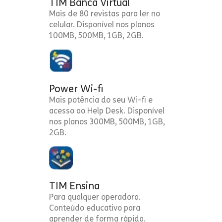
TIM Banca Virtual
Mais de 80 revistas para ler no
celular. Disponível nos planos
100MB, 500MB, 1GB, 2GB.
Power Wi-fi
Mais potência do seu Wi-fi e
acesso ao Help Desk. Disponível
nos planos 300MB, 500MB, 1GB,
2GB.
TIM Ensina
Para qualquer operadora.
Conteúdo educativo para
aprender de forma rápida.