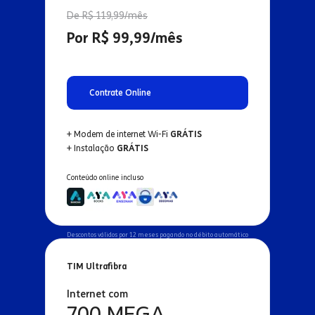
De R$ 119,99/mês
Por R$ 99,99/mês
Contrate Online
+ Modem de internet Wi-Fi
GRÁTIS
+ Instalação
GRÁTIS
Conteúdo online incluso
Descontos válidos por 12 meses pagando no débito automático
TIM Ultrafibra
Internet com
700 MEGA