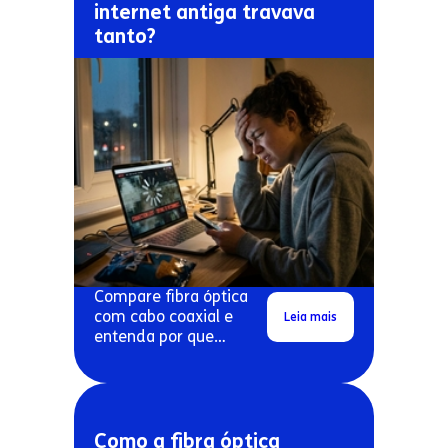
internet antiga travava
tanto?
Compare fibra óptica
com cabo coaxial e
Leia mais
entenda por que
conexões antigas
costumam travar mais.
Como a fibra óptica