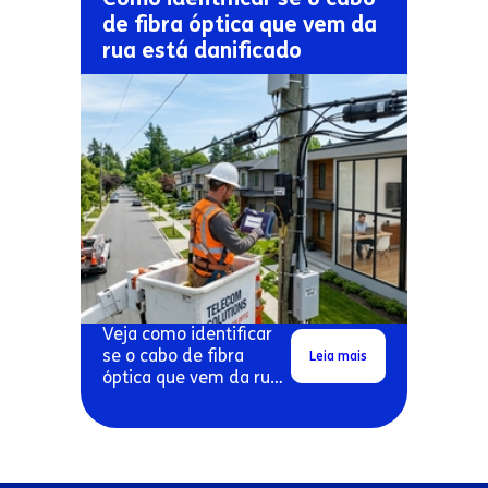
de fibra óptica que vem da
rua está danificado
Veja como identificar
se o cabo de fibra
Leia mais
óptica que vem da rua
pode estar danificado.