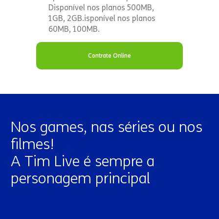
Disponível nos planos 500MB,
1GB, 2GB.isponível nos planos
60MB, 100MB.
Contrate Online
Nos games, nas séries ou nos
filmes!
A Tim Live é sempre a
personagem principal