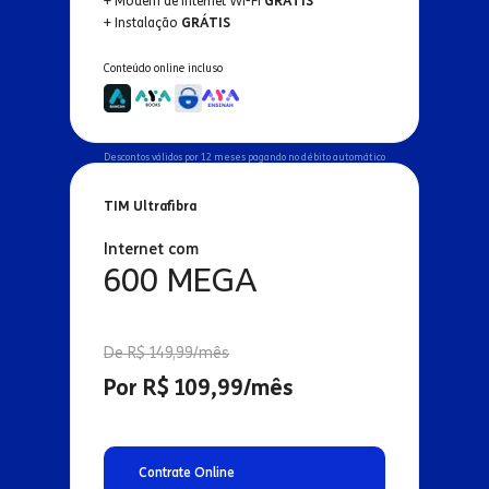
+ Modem de internet Wi-Fi
GRÁTIS
+ Instalação
GRÁTIS
Conteúdo online incluso
Descontos válidos por 12 meses pagando no débito automático
TIM Ultrafibra
Internet com
600 MEGA
De R$ 149,99/mês
Por R$ 109,99/mês
Contrate Online