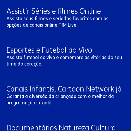
Assistir Séries e filmes Online
Assista seus filmes e seriados favoritos com as
opções de canais online TIM Live
Esportes e Futebol ao Vivo
Assista futebol ao vivo e comemore as vitórias do seu
time do coração.
Canais Infantis, Cartoon Network já
Garanta a diversão da criançada com o melhor da
programação infantil.
Documentários Natureza Cultura