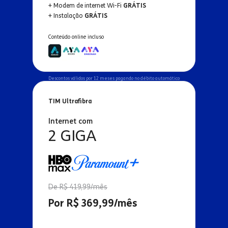
+ Modem de internet Wi-Fi
GRÁTIS
+ Instalação
GRÁTIS
Conteúdo online incluso
Descontos válidos por 12 meses pagando no débito automático
TIM Ultrafibra
Internet com
2 GIGA
De R$ 419,99/mês
Por R$ 369,99/mês