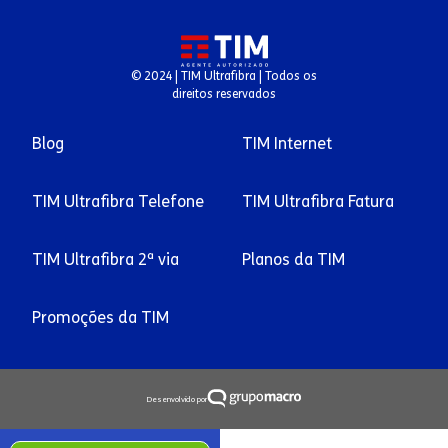
© 2024 | TIM Ultrafibra | Todos os
direitos reservados
Blog
TIM Internet
TIM Ultrafibra Telefone
TIM Ultrafibra Fatura
TIM Ultrafibra 2ª via
Planos da TIM
Promoções da TIM
Desenvolvido por