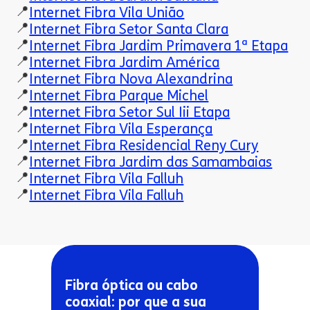
📍
Internet Fibra Vila União
📍
Internet Fibra Setor Santa Clara
📍
Internet Fibra Jardim Primavera 1ª Etapa
📍
Internet Fibra Jardim América
📍
Internet Fibra Nova Alexandrina
📍
Internet Fibra Parque Michel
📍
Internet Fibra Setor Sul Iii Etapa
📍
Internet Fibra Vila Esperança
📍
Internet Fibra Residencial Reny Cury
📍
Internet Fibra Jardim das Samambaias
📍
Internet Fibra Vila Falluh
📍
Internet Fibra Vila Falluh
Fibra óptica ou cabo
coaxial: por que a sua