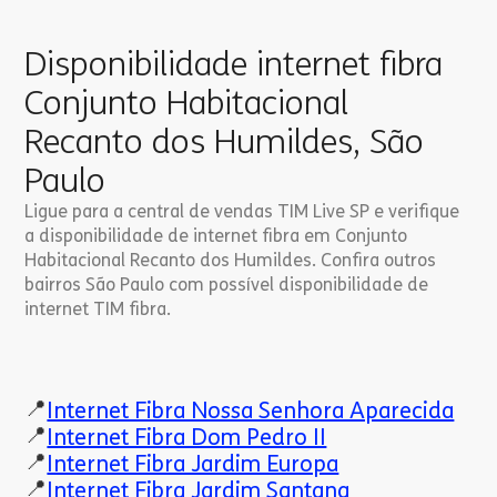
Disponibilidade internet fibra
Conjunto Habitacional
Recanto dos Humildes, São
Paulo
Ligue para a central de vendas TIM Live SP e verifique
a disponibilidade de internet fibra em Conjunto
Habitacional Recanto dos Humildes. Confira outros
bairros São Paulo com possível disponibilidade de
internet TIM fibra.
📍
Internet Fibra Nossa Senhora Aparecida
📍
Internet Fibra Dom Pedro II
📍
Internet Fibra Jardim Europa
📍
Internet Fibra Jardim Santana