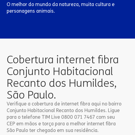
O melhor do mundo da natureza, muita cultura e
personagens animais.
Cobertura internet fibra
Conjunto Habitacional
Recanto dos Humildes,
São Paulo.
Verifique a cobertura de internet fibra aqui no bairro
Conjunto Habitacional Recanto dos Humildes. Ligue
para o telefone TIM Live 0800 071 7467 com seu
CEP em mãos e torça para a melhor internet fibra
São Paulo ter chegado em sua residência.