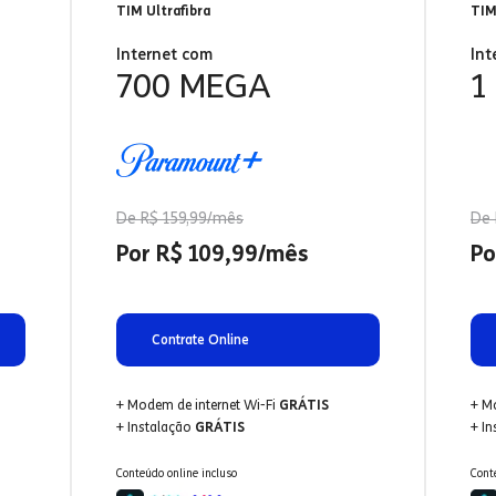
TIM Ultrafibra
TIM
Internet com
Int
700 MEGA
1
De R$ 159,99/mês
De 
Por R$ 109,99/mês
Po
Contrate Online
+ Modem de internet Wi-Fi
GRÁTIS
+ M
+ Instalação
GRÁTIS
+ I
Conteúdo online incluso
Cont