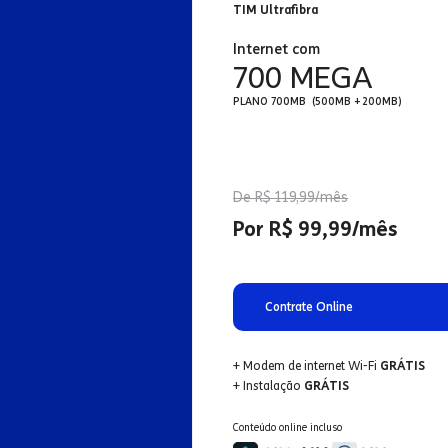
TIM Ultrafibra
Internet com
700 MEGA
PLANO 700MB (500MB + 200MB)
De R$ 119,99/mês
Por R$ 99,99/mês
Contrate Online
+ Modem de internet Wi-Fi
GRÁTIS
+ Instalação
GRÁTIS
Conteúdo online incluso