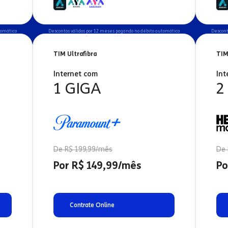
tomático
Descontos válidos por 12 meses pagando no débito automático
Descont
TIM Ultrafibra
TIM
Internet com
Int
1 GIGA
2
De R$ 199,99/mês
De 
Por R$ 149,99/mês
Po
Contrate Online