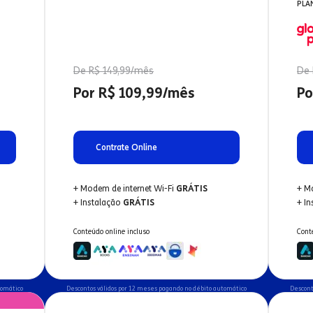
PLA
De R$ 149,99/mês
De 
Por R$ 109,99/mês
Po
Contrate Online
+ Modem de internet Wi-Fi
GRÁTIS
+ M
+ Instalação
GRÁTIS
+ I
Conteúdo online incluso
Cont
tomático
Descontos válidos por 12 meses pagando no débito automático
Descont