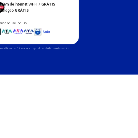
odem de internet WI-FI 7
GRÁTIS
nstalação
GRÁTIS
eúdo online incluso
os válidos por 12 meses pagando no débito automático