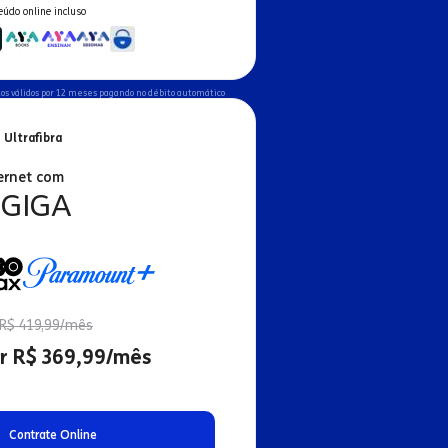
eúdo online incluso
os válidos por 12 meses pagando no débito automático
 Ultrafibra
ernet com
 GIGA
R$ 419,99/mês
r R$ 369,99/mês
Contrate Online