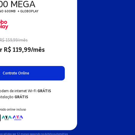
00 MEGA
NO 600MB + GLOBOPLAY
R$ 159,99/mês
r R$ 119,99/mês
Contrate Online
odem de internet Wi-Fi
GRÁTIS
nstalação
GRÁTIS
eúdo online incluso
os válidos por 12 meses pagando no débito automático