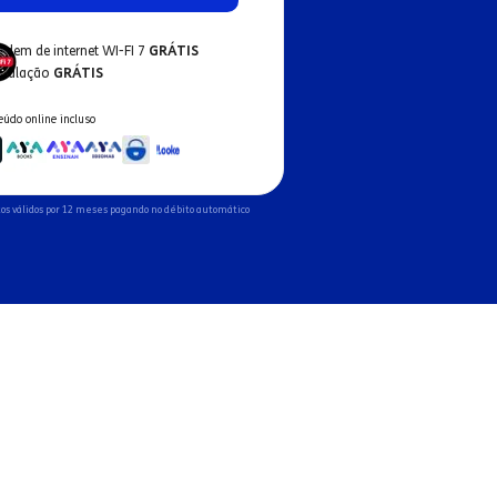
odem de internet WI-FI 7
GRÁTIS
nstalação
GRÁTIS
eúdo online incluso
os válidos por 12 meses pagando no débito automático