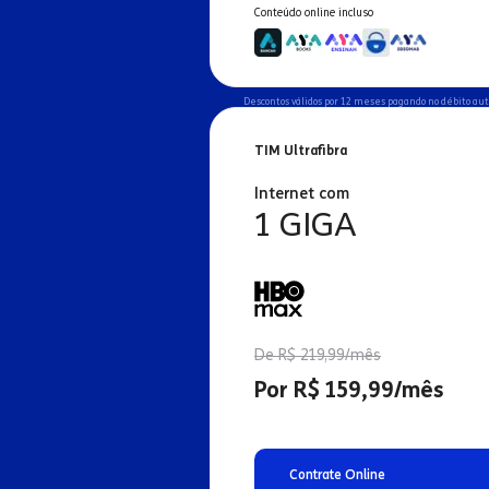
Conteúdo online incluso
Descontos válidos por 12 meses pagando no débito au
TIM Ultrafibra
Internet com
1 GIGA
De R$ 219,99/mês
Por R$ 159,99/mês
Contrate Online