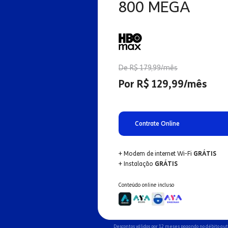
800 MEGA
De R$ 179,99/mês
Por R$ 129,99/mês
Contrate Online
+ Modem de internet Wi-Fi
GRÁTIS
+ Instalação
GRÁTIS
Conteúdo online incluso
Descontos válidos por 12 meses pagando no débito au