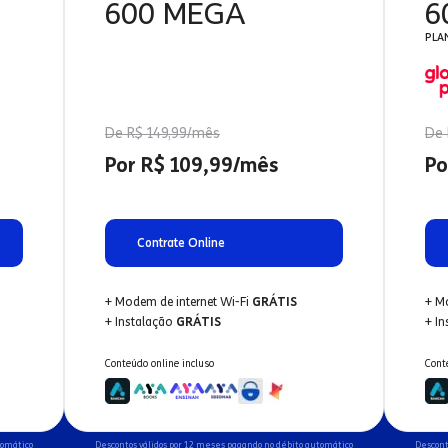
600 MEGA
6
PLA
De R$ 149,99/mês
De 
Por R$ 109,99/mês
Po
Contrate Online
+ Modem de internet Wi-Fi
GRÁTIS
+ M
+ Instalação
GRÁTIS
+ I
Conteúdo online incluso
Cont
tomático
Descontos válidos por 12 meses pagando no débito automático
Descont