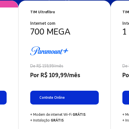
TIM Ultrafibra
TIM
Internet com
Int
700 MEGA
1
De R$ 159,99/mês
De 
Por R$ 109,99/mês
Po
Contrate Online
+ Modem de internet Wi-Fi
GRÁTIS
+ M
+ Instalação
GRÁTIS
+ I