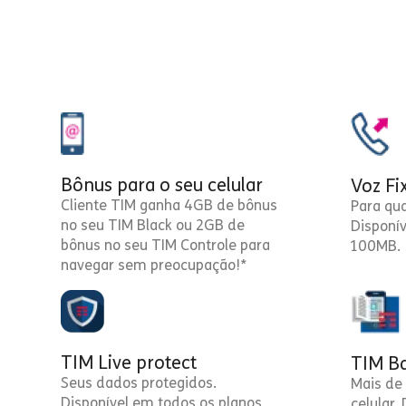
Bônus para o seu celular
Voz Fi
Cliente TIM ganha 4GB de bônus
Para qu
no seu TIM Black ou 2GB de
Disponí
bônus no seu TIM Controle para
100MB.
navegar sem preocupação!*
TIM Live protect
TIM Ba
Seus dados protegidos.
Mais de 
Disponível em todos os planos.
celular.