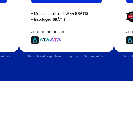
+ Modem de internet Wi-Fi
GRÁTIS
+ M
+ Instalação
GRÁTIS
+ I
Conteúdo online incluso
Cont
tomático
Descontos válidos por 12 meses pagando no débito automático
Descont