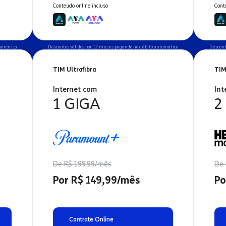
Conteúdo online incluso
Cont
tomático
Descontos válidos por 12 meses pagando no débito automático
Descont
TIM Ultrafibra
TIM
Internet com
Int
1 GIGA
2
De R$ 199,99/mês
De 
Por R$ 149,99/mês
Po
Contrate Online