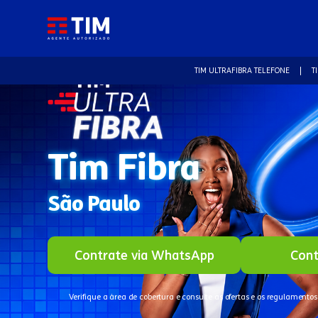
TIM ULTRAFIBRA TELEFONE
T
Tim Fibra
São Paulo
Contrate via WhatsApp
Cont
Verifique a área de cobertura e consulte as ofertas e os regulamentos