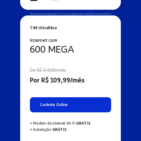
Descontos válidos por 12 meses pagando no débito automático
TIM Ultrafibra
Internet com
600 MEGA
De R$ 149,99/mês
Por R$ 109,99/mês
Contrate Online
+ Modem de internet Wi-Fi
GRÁTIS
+ Instalação
GRÁTIS