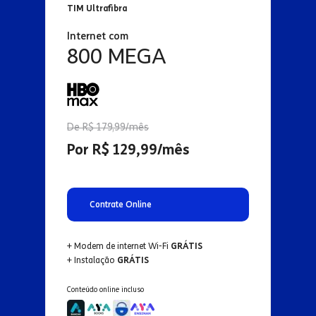
TIM Ultrafibra
Internet com
800 MEGA
De R$ 179,99/mês
Por R$ 129,99/mês
Contrate Online
+ Modem de internet Wi-Fi
GRÁTIS
+ Instalação
GRÁTIS
Conteúdo online incluso