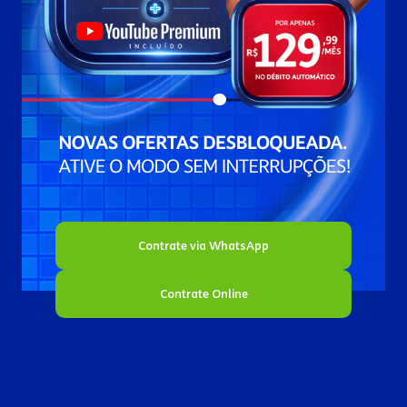
Contrate via WhatsApp
Contrate Online