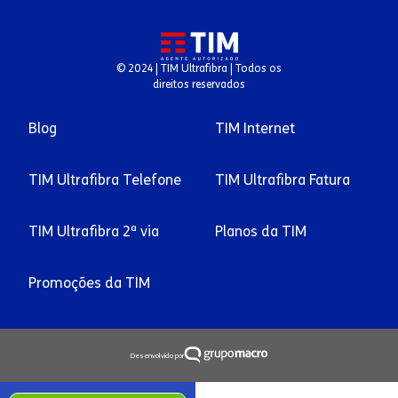
© 2024 | TIM Ultrafibra | Todos os
direitos reservados
Blog
TIM Internet
TIM Ultrafibra Telefone
TIM Ultrafibra Fatura
TIM Ultrafibra 2ª via
Planos da TIM
Promoções da TIM
Desenvolvido por