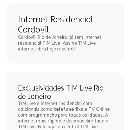
Internet Residencial
Cordovil
Cordovil, Rio de Janeiro, já tem internet
residencial TIM Live! Assine TIM Live
internet fibra hoje mesmo!
Exclusividades TIM Live Rio
de Janeiro
TIM Live é internet residencial com
adicionais como
telefone fixo
e TV Online
com programação para todas as idades. A
internet mais rápida e diversão ilimitada é
TIM Live. Fale aqui na central TIM Live.