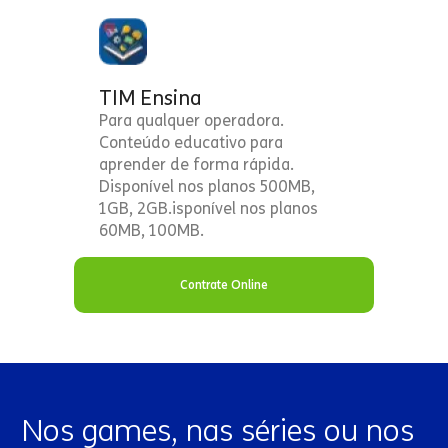
TIM Ensina
Para qualquer operadora.
Conteúdo educativo para
aprender de forma rápida.
Disponível nos planos 500MB,
1GB, 2GB.isponível nos planos
60MB, 100MB.
Contrate Online
Nos games, nas séries ou nos