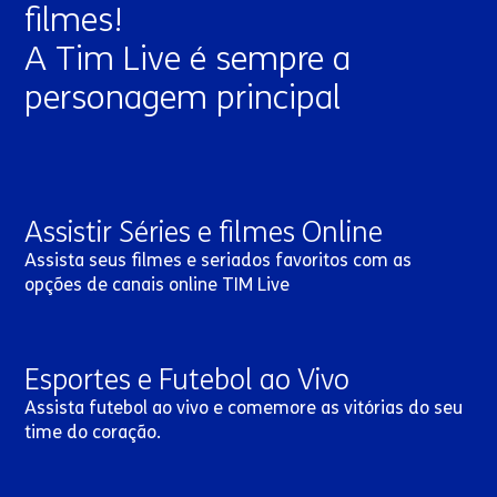
filmes!
A Tim Live é sempre a
personagem principal
Assistir Séries e filmes Online
Assista seus filmes e seriados favoritos com as
opções de canais online TIM Live
Esportes e Futebol ao Vivo
Assista futebol ao vivo e comemore as vitórias do seu
time do coração.