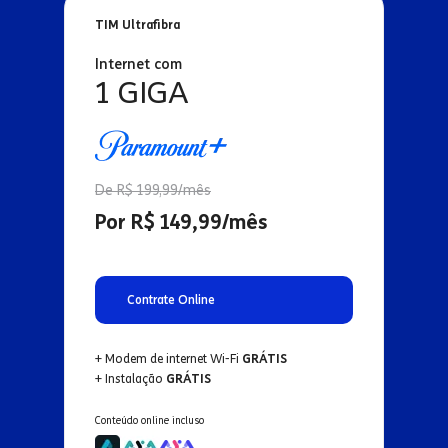
TIM Ultrafibra
Internet com
1 GIGA
De R$ 199,99/mês
Por R$ 149,99/mês
Contrate Online
+ Modem de internet Wi-Fi
GRÁTIS
+ Instalação
GRÁTIS
Conteúdo online incluso