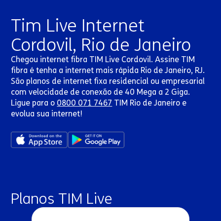
Tim Live Internet
Cordovil, Rio de Janeiro
Chegou internet fibra TIM Live Cordovil. Assine TIM
fibra é tenha a internet mais rápida Rio de Janeiro, RJ.
São planos de internet fixa residencial ou empresarial
com velocidade de conexão de 40 Mega a 2 Giga.
Ligue para o
0800 071 7467
TIM Rio de Janeiro e
evolua sua internet!
Planos TIM Live