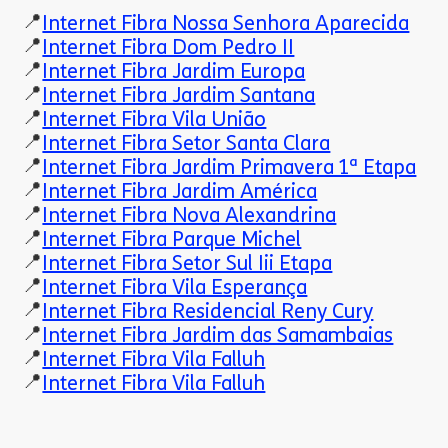
📍
Internet Fibra Nossa Senhora Aparecida
📍
Internet Fibra Dom Pedro II
📍
Internet Fibra Jardim Europa
📍
Internet Fibra Jardim Santana
📍
Internet Fibra Vila União
📍
Internet Fibra Setor Santa Clara
📍
Internet Fibra Jardim Primavera 1ª Etapa
📍
Internet Fibra Jardim América
📍
Internet Fibra Nova Alexandrina
📍
Internet Fibra Parque Michel
📍
Internet Fibra Setor Sul Iii Etapa
📍
Internet Fibra Vila Esperança
📍
Internet Fibra Residencial Reny Cury
📍
Internet Fibra Jardim das Samambaias
📍
Internet Fibra Vila Falluh
📍
Internet Fibra Vila Falluh