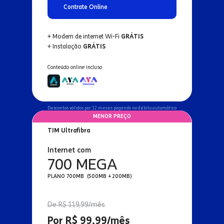
Contrate Online
+ Modem de internet Wi-Fi
GRÁTIS
+ Instalação
GRÁTIS
Conteúdo online incluso
Descontos válidos por 12 meses pagando no débito automático
MENOR PREÇO
TIM Ultrafibra
Internet com
700 MEGA
PLANO 700MB (500MB + 200MB)
De R$ 119,99/mês
Por R$ 99,99/mês