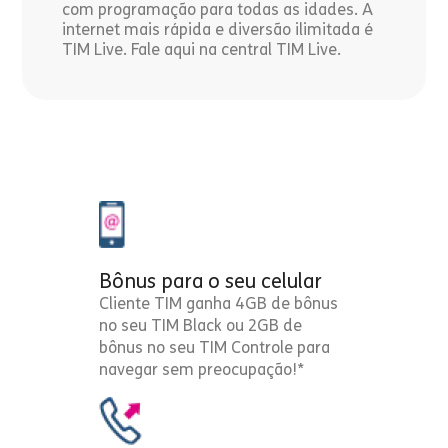
com programação para todas as idades. A
internet mais rápida e diversão ilimitada é
TIM Live. Fale aqui na central TIM Live.
Bônus para o seu celular
Cliente TIM ganha 4GB de bônus
no seu TIM Black ou 2GB de
bônus no seu TIM Controle para
navegar sem preocupação!*