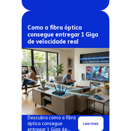
conexões antigas
costumam travar mais.
Como a fibra óptica
consegue entregar 1 Giga
de velocidade real
Descubra como a fibra
óptica consegue
Leia mais
entregar 1 Giga de