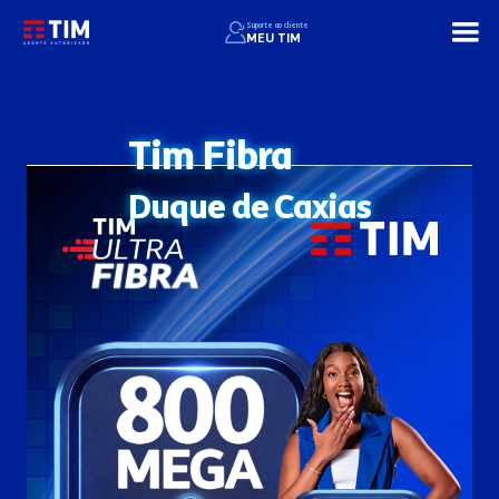
Suporte ao cliente
MEU TIM
Tim Fibra
Duque de Caxias