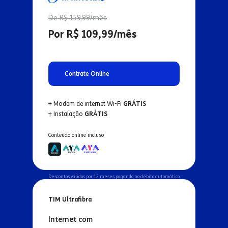
De R$ 159,99/mês
Por R$ 109,99/mês
Contrate Online
+ Modem de internet Wi-Fi
GRÁTIS
+ Instalação
GRÁTIS
Conteúdo online incluso
Descontos válidos por 12 meses pagando no débito automático
TIM Ultrafibra
Internet com