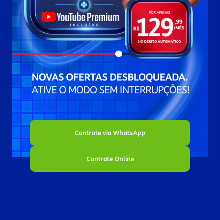
Contrate via WhatsApp
Contrate Online