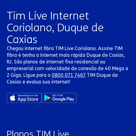
Tim Live Internet
Coriolano, Duque de
Caxias
Chegou internet fibra TIM Live Coriolano. Assine TIM
fibra é tenha a internet mais rápida Duque de Caxias,
RJ. São planos de internet fixa residencial ou
empresarial com velocidade de conexão de 40 Mega a
2 Giga. Ligue para o
0800 071 7467
TIM Duque de
Caxias e evolua sua internet!
Planos TIM Live