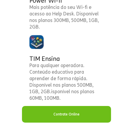
Power Wi-fi
Mais potência do seu Wi-fi e
acesso ao Help Desk. Disponível
nos planos 300MB, 500MB, 1GB,
2GB.
TIM Ensina
Para qualquer operadora.
Conteúdo educativo para
aprender de forma rápida.
Disponível nos planos 500MB,
1GB, 2GB.isponível nos planos
60MB, 100MB.
Contrate Online