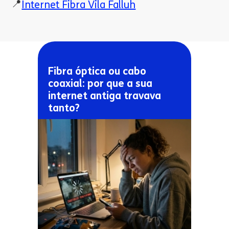
📍
Internet Fibra Vila Falluh
Fibra óptica ou cabo
coaxial: por que a sua
internet antiga travava
tanto?