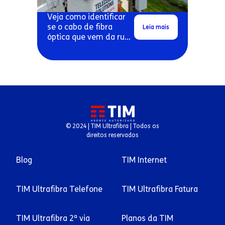
Veja como identificar
se o cabo de fibra
Leia mais
óptica que vem da rua
pode estar danificado.
© 2024 | TIM Ultrafibra | Todos os
direitos reservados
Blog
TIM Internet
TIM Ultrafibra Telefone
TIM Ultrafibra Fatura
TIM Ultrafibra 2ª via
Planos da TIM