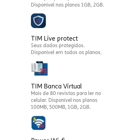
Disponível nos planos 1GB, 2GB.
TIM Live protect
Seus dados protegidos.
Disponível em todos os planos.
TIM Banca Virtual
Mais de 80 revistas para ler no
celular. Disponível nos planos
100MB, 500MB, 1GB, 2GB.