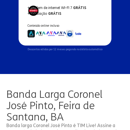
+ Modem de internet WI-FI 7
GRÁTIS
+ Instalação
GRÁTIS
Conteúdo online incluso
Descontos válidos por 12 meses pagando no débito automático
Banda Larga Coronel
José Pinto, Feira de
Santana, BA
Banda larga Coronel José Pinto é TIM Live! Assine a