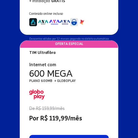
+ Instalação
GRÁTIS
Conteúdo online incluso
Descontos válidos por 12 meses pagando no débito automático
OFERTA ESPECIAL
TIM Ultrafibra
Internet com
600 MEGA
PLANO 600MB + GLOBOPLAY
De R$ 159,99/mês
Por R$ 119,99/mês